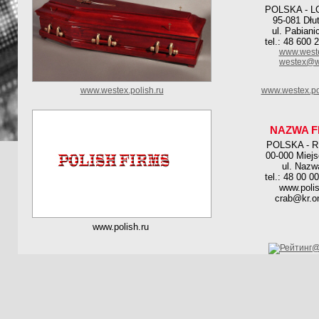
POLSKA - L
95-081 Dłu
ul. Pabiani
tel.: 48 600 
www.weste
westex@w
www.westex.polish.ru
www.westex.po
NAZWA F
POLSKA - 
00-000 Miej
ul. Nazw
tel.: 48 00 0
www.polis
crab@kr.on
www.polish.ru