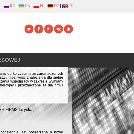
|
RU
|
UA
|
PL
|
DE
|
EN
NESOWEJ
szamy do korzystania ze zgromadzonych
stwu możliwość znalezienia dla siebie
iązania współpracy w zakresie wymiany
ercyjny i przeznaczone są dla firm i
SH FIRMS łożyska
odziennie jest poszerzana o nowe