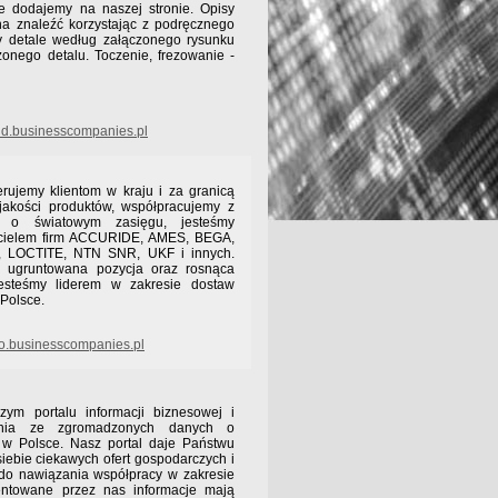
ie dodajemy na naszej stronie. Opisy
a znaleźć korzystając z podręcznego
 detale według załączonego rysunku
onego detalu. Toczenie, frezowanie -
d.businesscompanies.pl
ujemy klientom w kraju i za granicą
jakości produktów, współpracujemy z
i o światowym zasięgu, jesteśmy
icielem firm ACCURIDE, AMES, BEGA,
 LOCTITE, NTN SNR, UKF i innych.
e, ugruntowana pozycja oraz rosnąca
jesteśmy liderem w zakresie dostaw
 Polsce.
o.businesscompanies.pl
ym portalu informacji biznesowej i
ania ze zgromadzonych danych o
h w Polsce. Nasz portal daje Państwu
siebie ciekawych ofert gospodarczych i
 do nawiązania współpracy w zakresie
entowane przez nas informacje mają