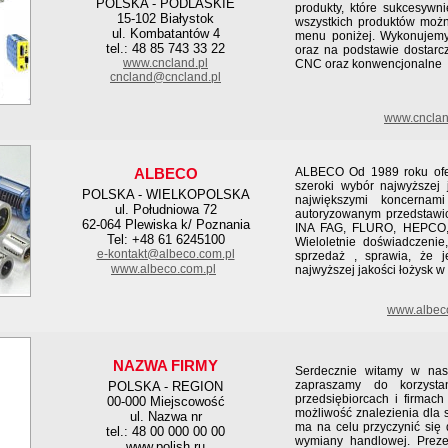
POLSKA - PODLASKIE
produkty, które sukcesywn
15-102 Białystok
wszystkich produktów możn
ul. Kombatantów 4
menu poniżej. Wykonujemy
tel.: 48 85 743 33 22
oraz na podstawie dostarcz
www.cncland.pl
CNC oraz konwencjonalne
cncland@cncland.pl
www.cnclan
ALBECO
ALBECO Od 1989 roku ofer
szeroki wybór najwyższej 
POLSKA - WIELKOPOLSKA
największymi koncernam
ul. Południowa 72
autoryzowanym przedstaw
62-064 Plewiska k/ Poznania
INA FAG, FLURO, HEPCO,
Tel: +48 61 6245100
Wieloletnie doświadczeni
e-kontakt@albeco.com.pl
sprzedaż , sprawia, że 
www.albeco.com.pl
najwyższej jakości łożysk w
www.albec
NAZWA FIRMY
Serdecznie witamy w nasz
zapraszamy do korzyst
POLSKA - REGION
przedsiębiorcach i firmac
00-000 Miejscowość
możliwość znalezienia dla 
ul. Nazwa nr
ma na celu przyczynić się
tel.: 48 00 000 00 00
wymiany handlowej. Prez
www.polish.ru