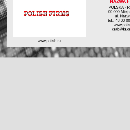
NAZWA F
POLSKA - 
00-000 Miej
ul. Nazw
tel.: 48 00 0
www.polis
crab@kr.on
www.polish.ru