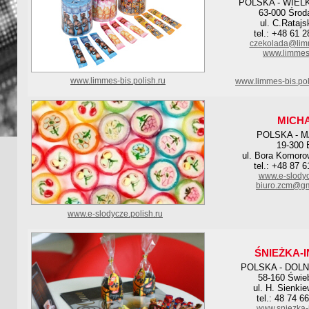
POLSKA - WIEL
63-000 Środ
ul. C.Ratajs
tel.: +48 61 
czekolada@limm
www.limmes-
www.limmes-bis.polish.ru
www.limmes-bis.pol
MICH
POLSKA - 
19-300 
ul. Bora Komoro
tel.: +48 87 
www.e-slody
biuro.zcm@gm
www.e-slodycze.polish.ru
ŚNIEŻKA-
POLSKA - DOL
58-160 Świe
ul. H. Sienki
tel.: 48 74 6
www.sniezka-i