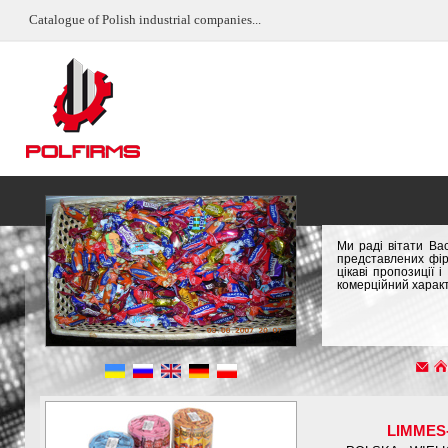
Catalogue of Polish industrial companies...
Ми раді вітати Ва
представлених фір
цікаві пропозиції
комерційний характ
LIMMES