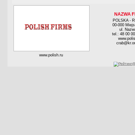
NAZWA F
POLSKA - 
00-000 Miej
ul. Nazw
tel.: 48 00 0
www.polis
crab@kr.on
www.polish.ru