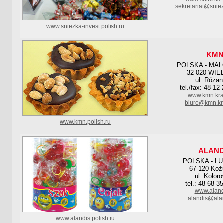
sekretariat@sniez
www.sniezka-invest.polish.ru
KM
POLSKA - MA
32-020 WIE
ul. Różan
tel./fax: 48 12
www.kmn.kra
biuro@kmn.kr
www.kmn.polish.ru
ALAND
POLSKA - L
67-120 Ko
ul. Kolor
tel.: 48 68 3
www.aland
alandis@alan
www.alandis.polish.ru