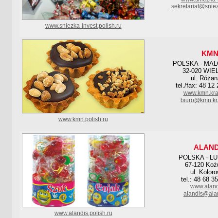
sekretariat@sniez
www.sniezka-invest.polish.ru
KM
POLSKA - MA
32-020 WIE
ul. Różan
tel./fax: 48 12
www.kmn.kra
biuro@kmn.kr
www.kmn.polish.ru
ALAND
POLSKA - L
67-120 Ko
ul. Kolor
tel.: 48 68 3
www.aland
alandis@alan
www.alandis.polish.ru