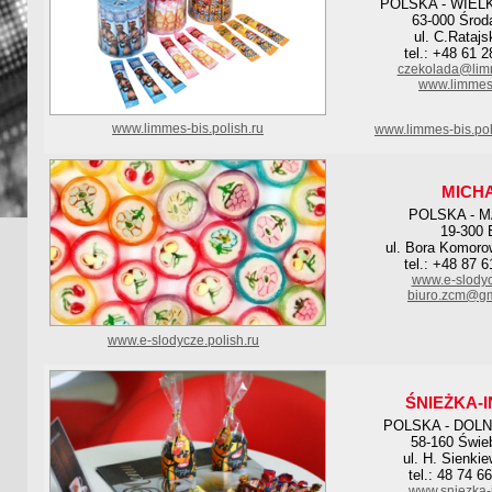
POLSKA - WIEL
63-000 Środ
ul. C.Ratajs
tel.: +48 61 
czekolada@limm
www.limmes-
www.limmes-bis.polish.ru
www.limmes-bis.pol
MICH
POLSKA - 
19-300 
ul. Bora Komoro
tel.: +48 87 
www.e-slody
biuro.zcm@gm
www.e-slodycze.polish.ru
ŚNIEŻKA-
POLSKA - DOL
58-160 Świe
ul. H. Sienki
tel.: 48 74 6
www.sniezka-i