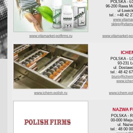
POLSKA - Ł
96-200 Rawa M
ul Łowic
tel.: +48 42 
www.vitamar
sklep@vitama
www.vitamarket.polfirms.ru
www.vitamarket.po
ICHE
POLSKA - L
93-231 Ł
ul. Dostaw
tel.: 48 42 6
biuro@ichem
www.iche
www.ichem.polish.ru
www.ichem.pol
NAZWA F
POLSKA - 
00-000 Miej
ul. Nazw
tel.: 48 00 0