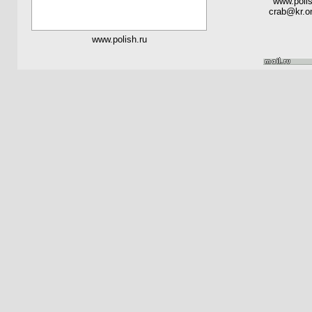
www.polis
crab@kr.on
www.polish.ru