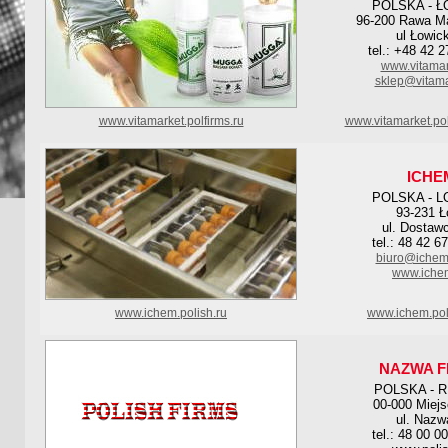
POLSKA - Ł
96-200 Rawa M
ul Łowic
tel.: +48 42 
www.vitamar
sklep@vitama
www.vitamarket.polfirms.ru
www.vitamarket.po
ICHE
POLSKA - L
93-231 Ł
ul. Dostaw
tel.: 48 42 6
biuro@ichem
www.iche
www.ichem.polish.ru
www.ichem.pol
NAZWA F
POLSKA - 
00-000 Miej
ul. Nazw
tel.: 48 00 0