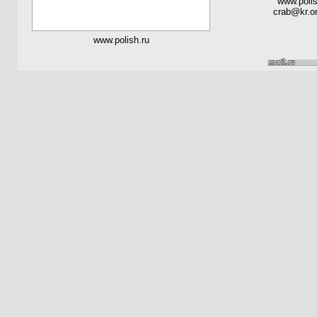
www.polis
crab@kr.on
www.polish.ru