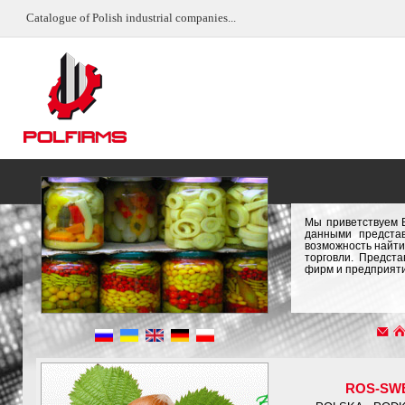
Catalogue of Polish industrial companies...
Мы приветствуем 
данными предста
возможность найти
торговли. Предст
фирм и предприяти
ROS-SW