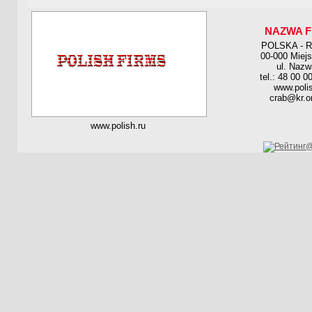
NAZWA F
POLSKA - 
00-000 Miej
ul. Nazw
tel.: 48 00 0
www.polis
crab@kr.on
www.polish.ru