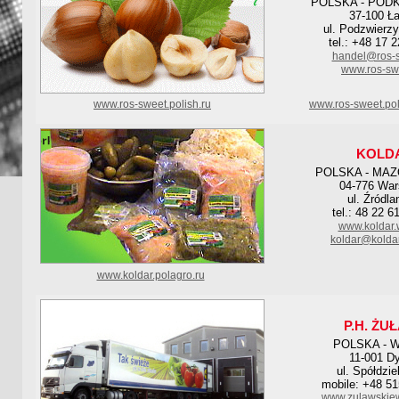
POLSKA - POD
37-100 Ł
ul. Podzwierzy
tel.: +48 17 
handel@ros-s
www.ros-sw
www.ros-sweet.polish.ru
www.ros-sweet.pol
KOLD
POLSKA - MA
04-776 Wa
ul. Źródla
tel.: 48 22 6
www.koldar.
koldar@kolda
www.koldar.polagro.ru
P.H. ŻU
POLSKA - 
11-001 D
ul. Spółdzie
mobile: +48 5
www.zulawskie