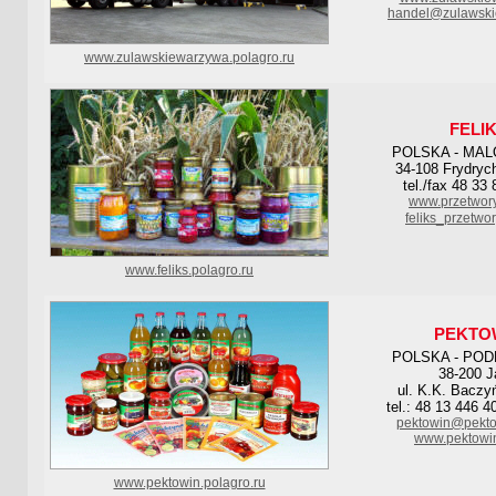
handel@zulawski
www.zulawskiewarzywa.polagro.ru
FELI
POLSKA - MA
34-108 Frydryc
tel./fax 48 33
www.przetwory-
feliks_przetw
www.feliks.polagro.ru
PEKTO
POLSKA - PO
38-200 J
ul. K.K. Baczy
tel.: 48 13 446 4
pektowin@pekto
www.pektowin
www.pektowin.polagro.ru