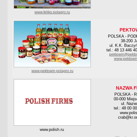
www.feliks.polagro.ru
PEKTO
POLSKA - POD
38-200 J
ul. K.K. Baczy
tel.: 48 13 446 4
pektowin@pekto
www.pektowin
www.pektowin.polagro.ru
NAZWA F
POLSKA - 
00-000 Miej
ul. Nazw
tel.: 48 00 0
www.polis
crab@kr.on
www.polish.ru