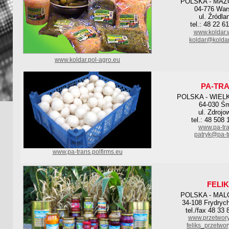
POLSKA - MAZ
04-776 Wa
ul. Źródla
tel.: 48 22 6
www.koldar.
koldar@koldar
www.koldar.pol-agro.eu
PA-TR
POLSKA - WIEL
64-030 Śm
ul. Zdrojo
tel.: 48 508
www.pa-tra
patryk@pa-t
www.pa-trans.polfirms.eu
FELI
POLSKA - MAL
34-108 Frydryc
tel./fax 48 33
www.przetwory-
feliks_przetwo