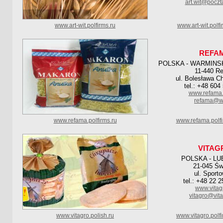
art.wit@poczta
www.art-wit.polfirms.ru
www.art-wit.polf
REFA
POLSKA - WARMINS
11-440 Re
ul. Bolesława C
tel.: +48 604
www.refama.
refama@w
www.refama.polfirms.ru
www.refama.polf
VITAG
POLSKA - LU
21-045 Św
ul. Sport
tel.: +48 22 
www.vitag
vitagro@vita
www.vitagro.polish.ru
www.vitagro.polf