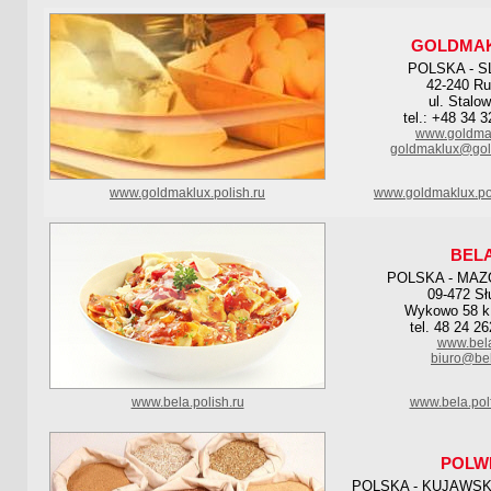
GOLDMAK
POLSKA - S
42-240 Ru
ul. Stalo
tel.: +48 34 
www.goldmak
goldmaklux@gol
www.goldmaklux.polish.ru
www.goldmaklux.po
BEL
POLSKA - MAZ
09-472 Sł
Wykowo 58 k
tel. 48 24 2
www.bela
biuro@bel
www.bela.polish.ru
www.bela.pol
POLW
POLSKA - KUJAWS