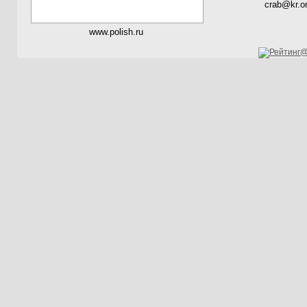
crab@kr.on
www.polish.ru