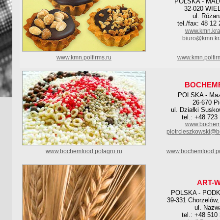
POLSKA - MA
32-020 WIE
ul. Różan
tel./fax: 48 12
www.kmn.kra
biuro@kmn.kr
www.kmn.polfirms.ru
www.kmn.polfir
BOCHEM
POLSKA - Maz
26-670 Pi
ul. Działki Susk
tel.: +48 723
www.bochemf
piotrcieszkowski@b
www.bochemfood.polagro.ru
www.bochemfood.po
ART-W
POLSKA - POD
39-331 Chorzelów,
ul. Nazw
tel.: +48 510