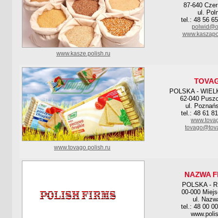
87-640 Czer
ul. Pol
tel.: 48 56 6
polwid@o
www.kaszapol
www.kasze.polish.ru
TOVA
POLSKA - WIE
62-040 Pusz
ul. Poznań
tel.: 48 61 8
www.tovag
tovago@tov
www.tovago.polish.ru
NAZWA F
POLSKA - 
00-000 Miej
ul. Nazw
tel.: 48 00 0
www.polis