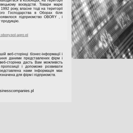
находиться в Козєніцах, на території
вецькому воєвудстві. Товари маркі
1992 року, власне тоді на території
кого Господарства в Оборах біля
появилося підприємство OBORY , і
 продукцію.
obory.pol-agro.pl
ій веб-сторінці бізнес-інформації і
ання даними представлених фірм і
веб-сторінка дасть Вам можливість
 пропозиції і допоможе розвивати
Представлена нами інформація має
изначена для фірм і підприємств.
sinesscompanies.pl