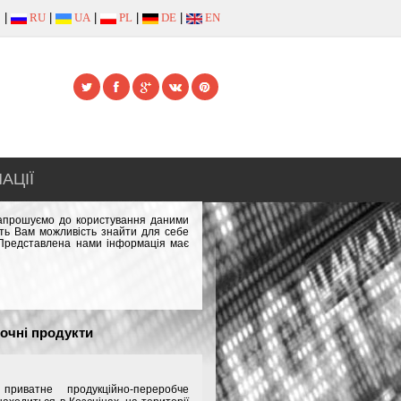
|
RU
|
UA
|
PL
|
DE
|
EN
АЦІЇ
 запрошуємо до користування даними
сть Вам можливість знайти для себе
. Представлена нами інформація має
очні продукти
иватне продукційно-переробче