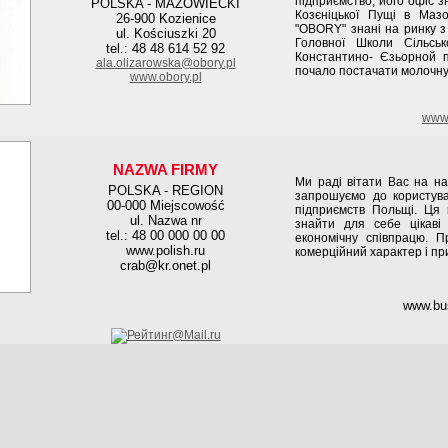
підприємство, його офіс з
POLSKA - MAZOWIECKI
Козєніцької Пущі в Мазо
26-900 Kozienice
"OBORY" знані на ринку з 
ul. Kościuszki 20
Головної Школи Сільсь
tel.: 48 48 614 52 92
Константино- Єзьорной 
ala.olizarowska@obory.pl
почало постачати молочну
www.obory.pl
www.
NAZWA FIRMY
Ми раді вітати Вас на наш
POLSKA - REGION
запрошуємо до користув
00-000 Miejscowość
підприємств Польщі. Ця 
ul. Nazwa nr
знайти для себе цікаві
tel.: 48 00 000 00 00
економічну співпрацю. 
www.polish.ru
комерційний характер і пр
crab@kr.onet.pl
www.bu