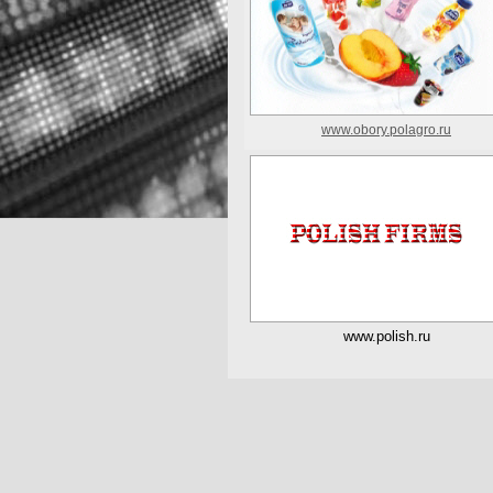
www.obory.polagro.ru
www.polish.ru