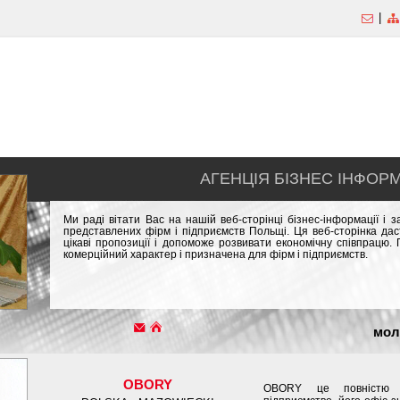
|
АГЕНЦІЯ БІЗНЕС ІНФОРМ
Ми раді вітати Вас на нашій веб-сторінці бізнес-інформації і
представлених фірм і підприємств Польщі. Ця веб-сторінка да
цікаві пропозиції і допоможе розвивати економічну співпрацю
комерційний характер і призначена для фірм і підприємств.
мол
OBORY
OBORY це повністю пр