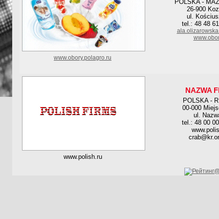
POLSKA - MA
26-900 Koz
ul. Kościus
tel.: 48 48 6
ala.olizarowsk
www.obor
www.obory.polagro.ru
NAZWA F
POLSKA - 
00-000 Miej
ul. Nazw
tel.: 48 00 0
www.polis
crab@kr.on
www.polish.ru