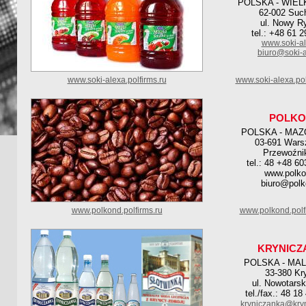
POLSKA - WIE
62-002 Suc
ul. Nowy R
tel.: +48 61 
www.soki-al
biuro@soki-a
www.soki-alexa.polfirms.ru
www.soki-alexa.po
POLKO
POLSKA - MAZ
03-691 Wars
Przewoźni
tel.: 48 +48 6
www.polko
biuro@polk
www.polkond.polfirms.ru
www.polkond.polf
KRYNICZ
POLSKA - MA
33-380 Kr
ul. Nowotarsk
tel./fax.: 48 1
kryniczanka@kryn