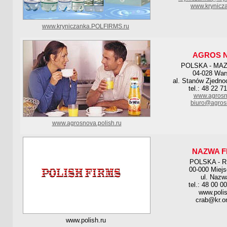
www.krynicza
www.kryniczanka.POLFIRMS.ru
AGROS 
POLSKA - MA
04-028 Wa
al. Stanów Zjedno
tel.: 48 22 7
www.agrosn
biuro@agros
www.agrosnova.polish.ru
NAZWA F
POLSKA - 
00-000 Miej
ul. Nazw
tel.: 48 00 0
www.polis
crab@kr.on
www.polish.ru