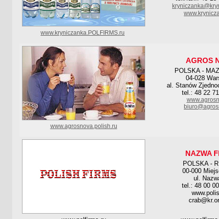
kryniczanka@kryn
www.krynicza
www.kryniczanka.POLFIRMS.ru
AGROS 
POLSKA - MA
04-028 Wa
al. Stanów Zjedno
tel.: 48 22 7
www.agrosn
biuro@agros
www.agrosnova.polish.ru
NAZWA F
POLSKA - 
00-000 Miej
ul. Nazw
tel.: 48 00 0
www.polis
crab@kr.on