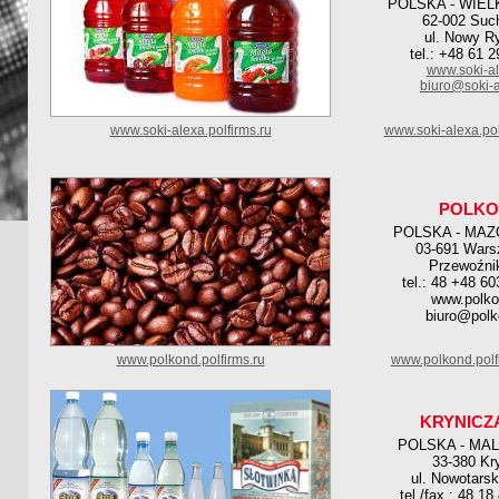
POLSKA - WIE
62-002 Suc
ul. Nowy R
tel.: +48 61 
www.soki-al
biuro@soki-a
www.soki-alexa.polfirms.ru
www.soki-alexa.po
POLKO
POLSKA - MAZ
03-691 Wars
Przewoźni
tel.: 48 +48 6
www.polko
biuro@polk
www.polkond.polfirms.ru
www.polkond.polf
KRYNICZ
POLSKA - MA
33-380 Kr
ul. Nowotarsk
tel./fax.: 48 1