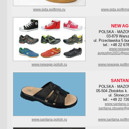
www.sida.polfirms.ru
www.sida.polfirm
NEW AG
POLSKA - MAZO
03-879 Wars
ul. Przecławska 5 bud
tel.: +48 22 67
www.newage
augustyn2001@pocz
www.newage.polish.ru
www.newage.polfir
SANTAN
POLSKA - MAZO
05-504 Złotokłos k
ul. Słonecz
tel.: +48 22 72
www.santana.c
santana.obuwie@g
www.santana.polish.ru
www.santana.polfi