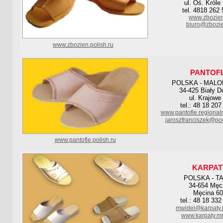
ul. Oś. Króle
tel. 4818 262 
www.zbozien
biuro@zbozie
www.zbozien.polish.ru
PANTOF
POLSKA - MAL
34-425 Biały D
ul. Krajowe
tel.: 48 18 207
www.pantofle.regional
jaroszfranciszek@poc
www.pantofle.polish.ru
KARPAT
POLSKA - T
34-654 Męc
Męcina 6
tel.: 48 18 332
mwidel@karpaty.
www.karpaty.mn