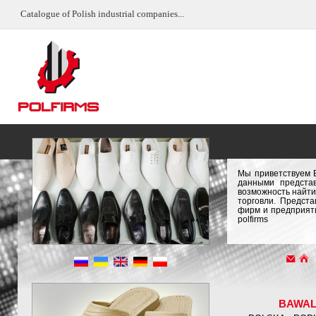
Catalogue of Polish industrial companies...
Мы приветствуем 
данными предста
возможность найти
торговли. Предст
фирм и предприяти
polfirms
BAWA