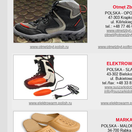
Otmęt Zb
POLSKA - OP
47-303 Krapk
ul. Kilińskie
tel.: +48 77 46
www.otmetzbyt.
otmet@otmetzbyt
www.otmetzbyt.polish.ru
www.otmetzbyt.polfi
ELEKTRO
POLSKA - SL
43-302 Bielsko
ul. Bukietow
tel./fax: +48 33 
www.suszarkidob
info@suszarkido
www.elektrowarm.polish.ru
www.elektrowarm.po
MARK
POLSKA - MALO
34-700 Rabka 