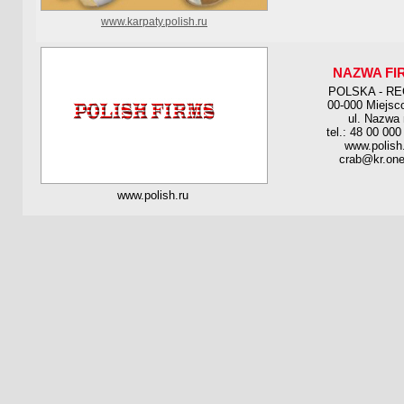
www.karpaty.polish.ru
NAZWA FI
POLSKA - R
00-000 Miejsc
ul. Nazwa 
tel.: 48 00 000
www.polish
crab@kr.one
www.polish.ru