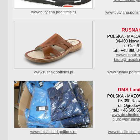
www.butyjana.poolfirms.ru
www.butyjana.polfi
RUSNA
POLSKA - MAŁO
34-400 Nowy 
ul. Grel 9
tel.: +48 888 3
www.rusnak.ne
biuro@rusnak.n
www.rusnak.polfirms.pl
www.rusnak.polfir
DMS Limi
POLSKA - MAZO
05-090 Ras
ul. Ogrodow
tel.: +48 608 5
www.dmslimited
biuro@dmslimit
www.dmslimited.polfirms.ru
www.dmslimited.po