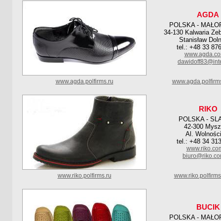
AGDA
POLSKA - MAŁO
34-130 Kalwaria Ze
Stanisław Dol
tel.: +48 33 87
www.agda.co
dawidoff83@inte
www.agda.polfirms.ru
www.agda.polfirm
RIKO
POLSKA - SL
42-300 Mys
Al. Wolnośc
tel.: +48 34 31
www.riko.com
biuro@riko.co
www.riko.polfirms.ru
www.riko.polfirm
BUCIK
POLSKA - MAŁO