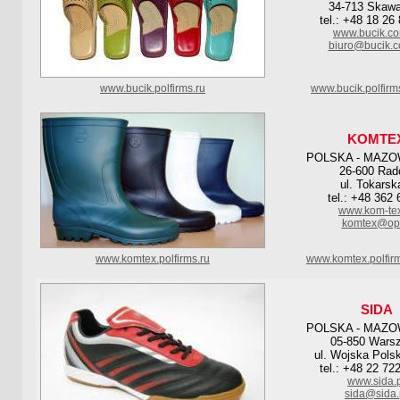
34-713 Skaw
tel.: +48 18 26
www.bucik.co
biuro@bucik.c
www.bucik.polfirms.ru
www.bucik.polfirm
KOMTE
POLSKA - MAZO
26-600 Ra
ul. Tokarsk
tel.: +48 362 
www.kom-tex
komtex@op.
www.komtex.polfirms.ru
www.komtex.polfir
SIDA
POLSKA - MAZO
05-850 Wars
ul. Wojska Pols
tel.: +48 22 72
www.sida.
sida@sida.