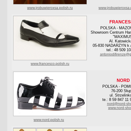
www.jrobuwieroxsa.polish.ru
www.jrobuwieroxsa.p
FRANCE
POLSKA - MAZO
Showroom Centrum Han
"MAXIMU
Al. Katowick
05-830 NADARZYN 
tel.: 48 509 1
antoniodifirenze@
www.francesco.polish.ru
NORD
POLSKA - POM
76-200 Słu
ul. Strzelink
te.: 8 59 847 11 
nord@nord-sho
www.nord-sho
www.nord.polish.ru