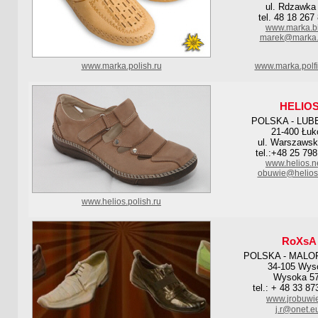
ul. Rdzawka
tel. 48 18 267
www.marka.bi
marek@marka.b
www.marka.polish.ru
www.marka.polf
HELIO
POLSKA - LUB
21-400 Łu
ul. Warszawsk
tel.:+48 25 798
www.helios.ne
obuwie@helios.
www.helios.polish.ru
RoXsA
POLSKA - MALO
34-105 Wys
Wysoka 5
tel.: + 48 33 87
www.jrobuwie
j.r@onet.e