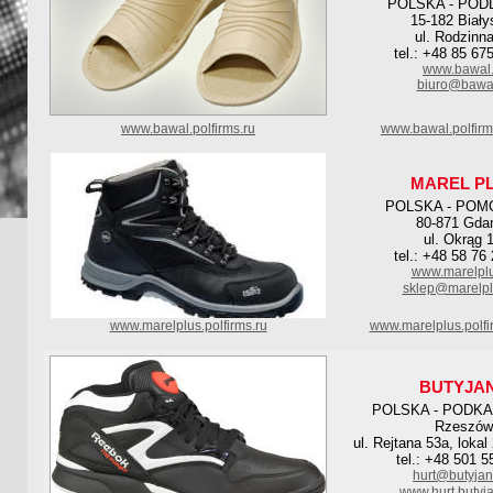
POLSKA - POD
15-182 Biały
ul. Rodzinn
tel.: +48 85 67
www.bawal.
biuro@bawal
www.bawal.polfirms.ru
www.bawal.polfir
MAREL P
POLSKA - POM
80-871 Gda
ul. Okrąg 
tel.: +48 58 76
www.marelplu
sklep@marelpl
www.marelplus.polfirms.ru
www.marelplus.polf
BUTYJA
POLSKA - PODK
Rzeszów
ul. Rejtana 53a, lokal 
tel.: +48 501 5
hurt@butyjan
www.hurt.butyja