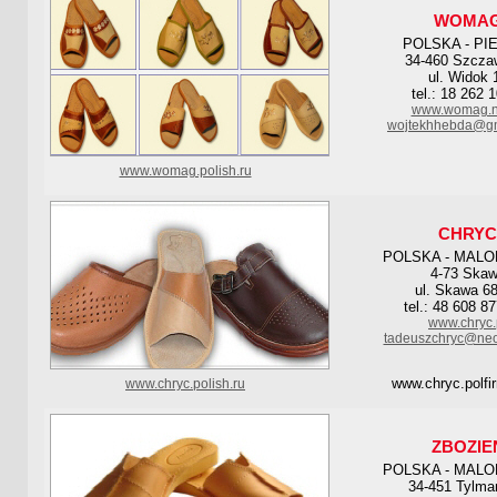
WOMA
POLSKA - PI
34-460 Szcza
ul. Widok 
tel.: 18 262 
www.womag.nr
wojtekhhebda@gm
www.womag.polish.ru
CHRYC
POLSKA - MAL
4-73 Ska
ul. Skawa 6
tel.: 48 608 8
www.chryc.
tadeuszchryc@neo
www.chryc.polf
www.chryc.polish.ru
ZBOZIE
POLSKA - MAL
34-451 Tylm