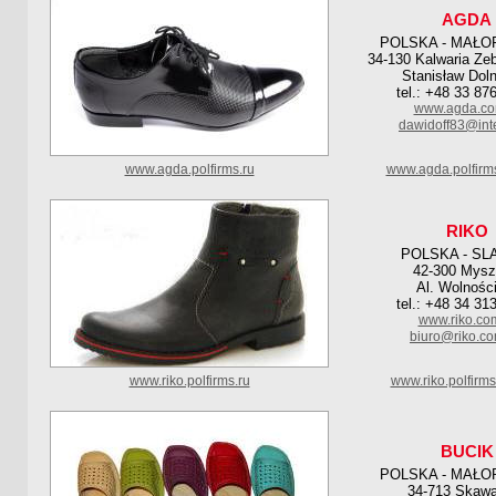
AGDA
POLSKA - MAŁO
34-130 Kalwaria Ze
Stanisław Dol
tel.: +48 33 87
www.agda.co
dawidoff83@inte
www.agda.polfirms.ru
www.agda.polfirm
RIKO
POLSKA - SL
42-300 Mys
Al. Wolnośc
tel.: +48 34 31
www.riko.com
biuro@riko.co
www.riko.polfirms.ru
www.riko.polfirm
BUCIK
POLSKA - MAŁO
34-713 Skaw