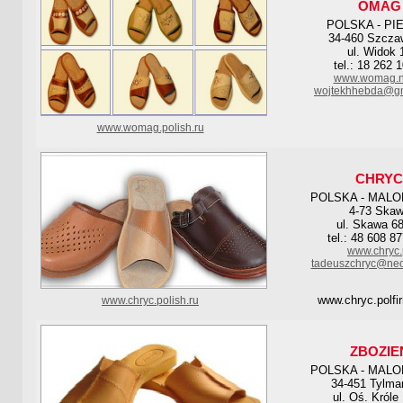
OMAG
POLSKA - PI
34-460 Szcza
ul. Widok 
tel.: 18 262 
www.womag.nr
wojtekhhebda@gm
www.womag.polish.ru
CHRYC
POLSKA - MAL
4-73 Ska
ul. Skawa 6
tel.: 48 608 8
www.chryc.
tadeuszchryc@neo
www.chryc.polf
www.chryc.polish.ru
ZBOZIE
POLSKA - MAL
34-451 Tylm
ul. Oś. Króle