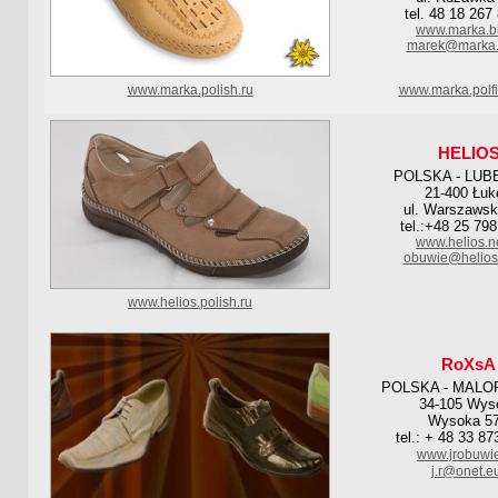
tel. 48 18 267
www.marka.bi
marek@marka.b
www.marka.polish.ru
www.marka.polf
HELIO
POLSKA - LUB
21-400 Łu
ul. Warszawsk
tel.:+48 25 798
www.helios.ne
obuwie@helios.
www.helios.polish.ru
RoXsA
POLSKA - MALO
34-105 Wys
Wysoka 5
tel.: + 48 33 87
www.jrobuwie
j.r@onet.e