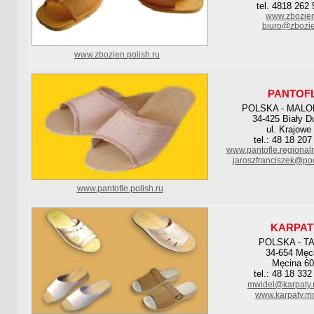
tel. 4818 262 
www.zbozien
biuro@zbozie
www.zbozien.polish.ru
PANTOF
POLSKA - MAL
34-425 Biały D
ul. Krajowe
tel.: 48 18 207
www.pantofle.regional
jaroszfranciszek@poc
www.pantofle.polish.ru
KARPAT
POLSKA - T
34-654 Męc
Męcina 6
tel.: 48 18 332
mwidel@karpaty.
www.karpaty.mn