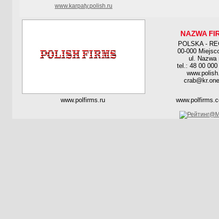
www.karpaty.polish.ru
NAZWA FI
POLSKA - R
00-000 Miejsc
ul. Nazwa 
tel.: 48 00 000
www.polish
crab@kr.one
www.polfirms.ru
www.polfirms.