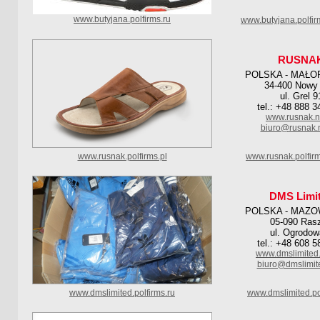
www.butyjana.polfirms.ru
www.butyjana.polfi
RUSNA
POLSKA - MAŁO
34-400 Nowy 
ul. Grel 9
tel.: +48 888 3
www.rusnak.ne
biuro@rusnak.n
www.rusnak.polfirms.pl
www.rusnak.polfir
DMS Limi
POLSKA - MAZO
05-090 Ras
ul. Ogrodow
tel.: +48 608 5
www.dmslimited
biuro@dmslimit
www.dmslimited.polfirms.ru
www.dmslimited.po