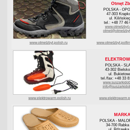
Otmęt Zb
POLSKA - OP
47-303 Krapk
ul. Kilińskie
tel.: +48 77 46
www.otmetzbyt.
otmet@otmetzbyt
www.otmetzbyt.polish.ru
www.otmetzbyt.polfi
ELEKTRO
POLSKA - SL
43-302 Bielsko
ul. Bukietow
tel./fax: +48 33 
www.suszarkidob
info@suszarkido
www.elektrowarm.polish.ru
www.elektrowarm.po
MARK
POLSKA - MALO
34-700 Rabka 
ul. Rdzawka