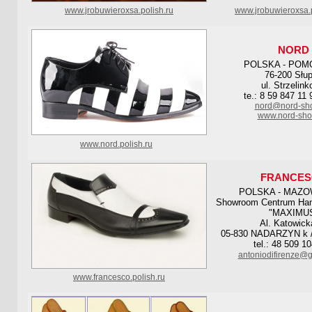
www.jrobuwieroxsa.polish.ru
www.jrobuwieroxsa.p
NORD
POLSKA - POM
76-200 Słu
ul. Strzelink
te.: 8 59 847 11 
nord@nord-sho
www.nord-sho
www.nord.polish.ru
FRANCE
POLSKA - MAZO
Showroom Centrum Han
"MAXIMU
Al. Katowick
05-830 NADARZYN 
tel.: 48 509 1
antoniodifirenze@
www.francesco.polish.ru