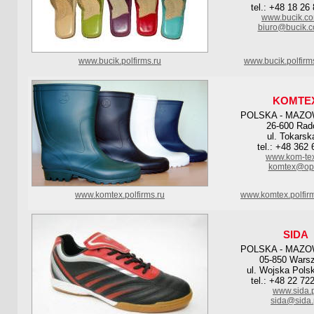
tel.: +48 18 26
www.bucik.co
biuro@bucik.c
www.bucik.polfirms.ru
www.bucik.polfirm
KOMTE
POLSKA - MAZO
26-600 Ra
ul. Tokarsk
tel.: +48 362 
www.kom-tex
komtex@op.
www.komtex.polfirms.ru
www.komtex.polfir
SIDA
POLSKA - MAZO
05-850 Wars
ul. Wojska Pols
tel.: +48 22 72
www.sida.
sida@sida.