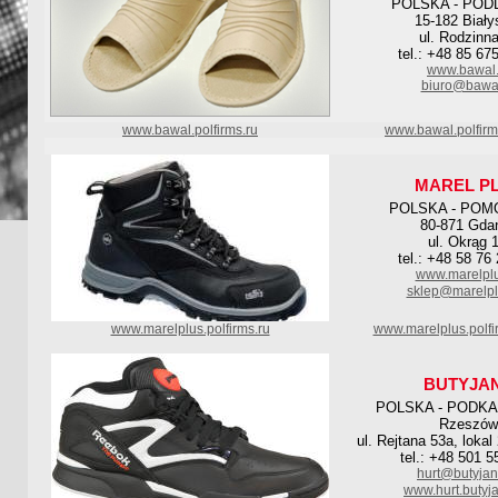
POLSKA - POD
15-182 Biały
ul. Rodzinn
tel.: +48 85 67
www.bawal.
biuro@bawal
www.bawal.polfirms.ru
www.bawal.polfir
MAREL P
POLSKA - POM
80-871 Gda
ul. Okrąg 
tel.: +48 58 76
www.marelplu
sklep@marelpl
www.marelplus.polfirms.ru
www.marelplus.polf
BUTYJA
POLSKA - PODK
Rzeszów
ul. Rejtana 53a, lokal 
tel.: +48 501 5
hurt@butyjan
www.hurt.butyja