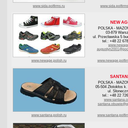
www.sida.polfirms.ru
www.sida.polfirm
NEW AG
POLSKA - MAZO
03-879 Wars
ul. Przecławska 5 bud
tel.: +48 22 67
www.newage
augustyn2001@pocz
www.newage.polish.ru
www.newage.polfir
SANTAN
POLSKA - MAZO
05-504 Złotokłos k
ul. Słonecz
tel.: +48 22 72
www.santana.c
santana.obuwie@g
www.santana.polish.ru
www.santana.polfi