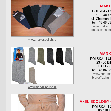
MAK
POLSKA - L
99 — 400 
ul. Chełmońs
tel.: 48 46 8
www.maker.lo
kontakt@maker.
www.maker.polish.ru
MARK
POLSKA - LU
23-400 Bił
ul. Chłod
tel.: 48 84 6
www.zphumar
biuro@zphuma
www.markiz.polish.ru
AXEL ECOLOGY 
POLSKA - L
90-418 Ł