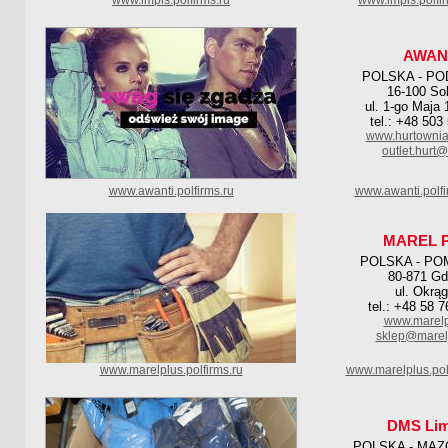
www.impis.polfirms.ru
www.impis.polfi
AWAN
POLSKA - PO
16-100 So
ul. 1-go Maja 
tel.: +48 503
www.hurtownia
outlet.hurt
www.awanti.polfirms.ru
www.awanti.polf
MAREL 
POLSKA - PO
80-871 G
ul. Okrą
tel.: +48 58 
www.marelp
sklep@marelp
www.marelplus.polfirms.ru
www.marelplus.pol
DMS Lim
POLSKA - MAZ