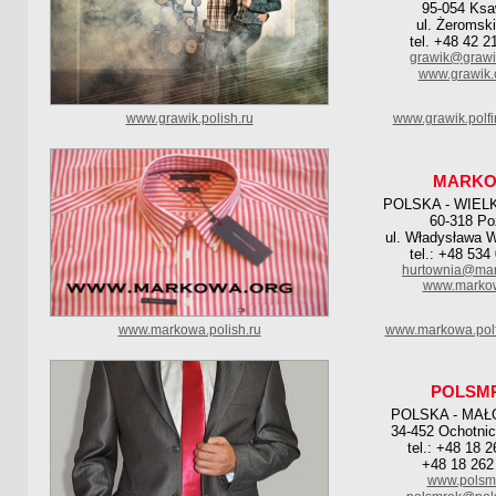
95-054 Ks
ul. Żeromsk
tel. +48 42 2
grawik@grawi
www.grawik.
www.grawik.polish.ru
www.grawik.polf
MARK
POLSKA - WIEL
60-318 P
ul. Władysława 
tel.: +48 534
hurtownia@mar
www.marko
www.markowa.polish.ru
www.markowa.polf
POLSM
POLSKA - MAŁ
34-452 Ochotnic
tel.: +48 18 
+48 18 262
www.polsmr