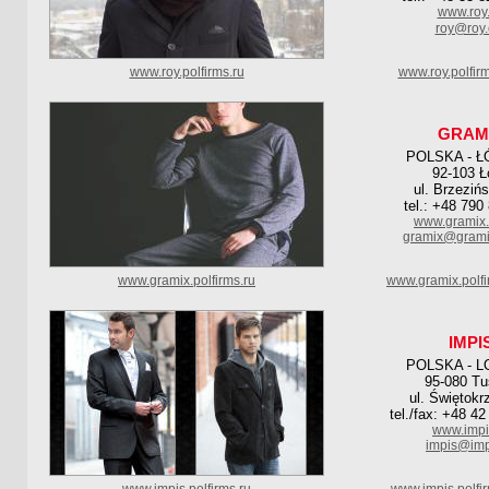
www.roy
roy@roy
www.roy.polfirms.ru
www.roy.polfir
GRAM
POLSKA - Ł
92-103 Ł
ul. Brzeziń
tel.: +48 790
www.gramix.
gramix@grami
www.gramix.polfirms.ru
www.gramix.polf
IMPI
POLSKA - L
95-080 T
ul. Świętokr
tel./fax: +48 4
www.impi
impis@imp