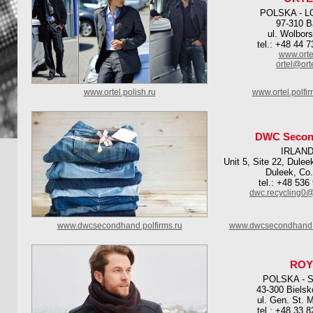
POLSKA - L
97-310 
ul. Wolbor
tel.: +48 44 
www.ortel
ortel@orte
www.ortel.polish.ru
www.ortel.polfi
DWC Secon
IRLAND
Unit 5, Site 22, Dule
Duleek, Co
tel.: +48 536
dwc.recycling0
www.dwcsecondhand.polfirms.ru
www.dwcsecondhand.p
ROY
POLSKA - 
43-300 Bielsk
ul. Gen. St. 
tel.: +48 33 