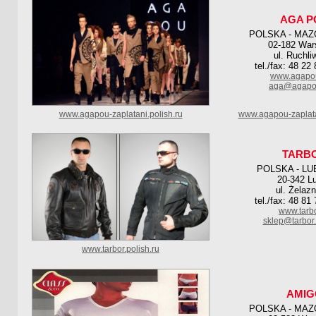
AGA P
POLSKA - MAZ
02-182 Wa
ul. Ruchli
tel./fax: 48 22
www.agapo
aga@agapo
www.agapou-zaplatani.polish.ru
www.agapou-zaplata
TARB
POLSKA - LU
20-342 Lu
ul. Żelaz
tel./fax: 48 81
www.tarbo
sklep@tarbor.l
www.tarbor.polish.ru
AMIG
POLSKA - MAZ