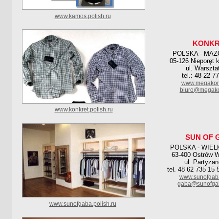
www.kamos.polish.ru
KONKR
POLSKA - MAZ
05-126 Nieporęt 
ul. Warszta
tel.: 48 22 7
www.megakon
biuro@megako
www.konkret.polish.ru
SUN OF 
POLSKA - WIE
63-400 Ostrów W
ul. Partyza
tel. 48 62 735 15 
www.sunofgab
gaba@sunofgab
www.sunofgaba.polish.ru