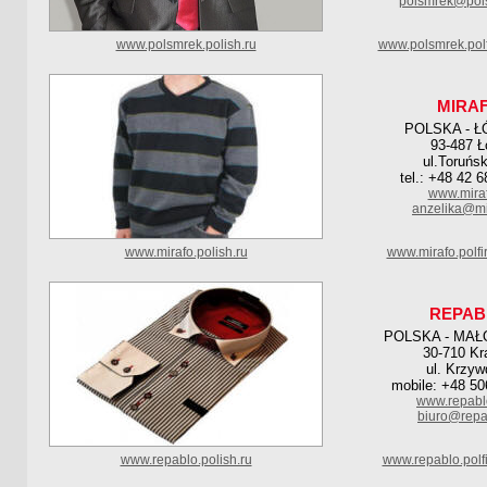
polsmrek@pol
www.polsmrek.polish.ru
www.polsmrek.pol
MIRA
POLSKA - Ł
93-487 Ł
ul.Toruńs
tel.: +48 42 
www.miraf
anzelika@mi
www.mirafo.polish.ru
www.mirafo.polf
REPAB
POLSKA - MAŁ
30-710 K
ul. Krzyw
mobile: +48 50
www.repabl
biuro@repa
www.repablo.polish.ru
www.repablo.polf