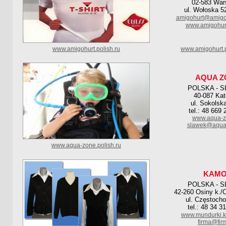
02-583 Wa
ul. Wołoska 5
amigohurt@amigo
www.amigohur
www.amigohurt.polish.ru
www.amigohurt.p
AQUA Z
POLSKA - S
40-087 Kat
ul. Sokolsk
tel.: 48 669
www.aqua-z
slawek@aqua-
www.aqua-zone.polish.ru
KAM
POLSKA - S
42-260 Osiny k./
ul. Częstoch
tel.: 48 34 3
www.mundurki.k
firma@fir