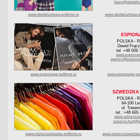
biuro@strefahu
www.strefahurtowa.polfirms.ru
www.strefahurtowa.p
ESPION
POLSKA - 
Dawid Frącz
tel: +48 509
www.espionag
agency@espionag
www.espionage.polfirms.ru
www.espionage.pol
SZWEDZKA 
POLSKA - 
64-100 Le
ul. Towar
tel.: +48 665
www.odziezszw
szwecja.hurt@
www.odziezszwedzka.polfirms.ru
www.odziezszwedzka.