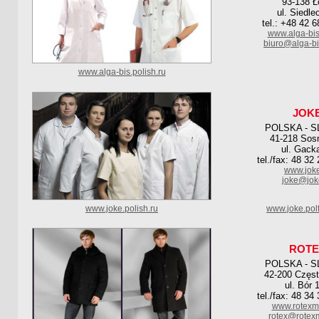
93-138 Ł
ul. Siedle
tel.: +48 42 
www.alga-bis
biuro@alga-bi
www.alga-bis.polish.ru
JOK
POLSKA - S
41-218 Sos
ul. Gack
tel./fax: 48 32
www.joke
joke@jok
www.joke.polish.ru
www.joke.pol
ROTE
POLSKA - S
42-200 Częs
ul. Bór 
tel./fax: 48 34
www.rotexm
rotex@rotex