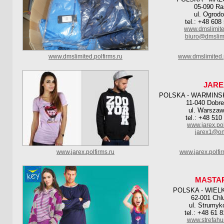
05-090 R
ul. Ogrod
tel.: +48 608
www.dmslimite
biuro@dmslimi
www.dmslimited.polfirms.ru
www.dmslimited.
JARE
POLSKA - WARMINS
11-040 Dobre
ul. Warszaw
tel.: +48 510
www.jarex.pol
jarex1@on
www.jarex.polfirms.ru
www.jarex.polfi
MASTA
POLSKA - WIEL
62-001 Chl
ul. Strumyk
tel.: +48 61 
www.strefahu