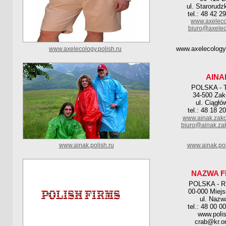
ul. Starorudz
tel.: 48 42 2
www.axeleco
biuro@axelec
www.axelecology.
www.axelecology.polish.ru
AINA
POLSKA - 
34-500 Za
ul. Ciągłó
tel.: 48 18 2
www.ainak.zako
biuro@ainak.za
www.ainak.polish.ru
www.ainak.pol
NAZWA F
POLSKA - 
00-000 Miej
ul. Nazw
tel.: 48 00 0
www.polis
crab@kr.on