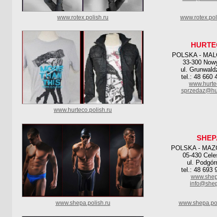
www.rotex.polish.ru
www.rotex.pol
HURTE
POLSKA - MA
33-300 Now
ul. Grunwald
tel.: 48 660
www.hurte
sprzedaz@hur
www.hurteco.polish.ru
SHEP
POLSKA - MAZ
05-430 Cele
ul. Podgór
tel.: 48 693
www.shep
info@shep
www.shepa.polish.ru
www.shepa.pol