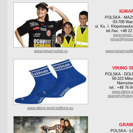
IGMA
POLSKA - MAZ
03-708 Wa
ul. Ks. I. Kłopotowski
tel./fax: +48 2
www.igmart.
igmart@igmar
www.igmart.polish.ru
www.igmart.polf
VIKING 
POLSKA - DOL
59-323 Miło
Niemstó
tel.: +48 76 
www.viking-s
skarpety@vikin
www.viking-sport.polfirms.eu
GRAW
POLSKA - Ł