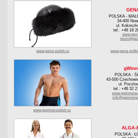
GEN
POLSKA - MAŁ
34-400 Now
ul. Kokoszk
tel.: +48 18 
www.gena
biuro@gen
www.gena.polish.ru
www.gena.polfi
gWinn
POLSKA - Ś
43-500 Czechowic
ul. Poczto
tel.: +48 32 
www.gwinnerac
info@gwinnera
www.gwinner.polish.ru
ALGA-
POLSKA - Ł