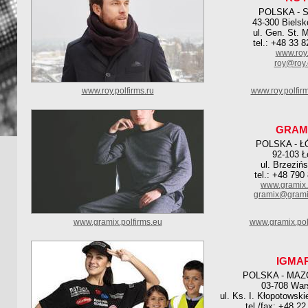
POLSKA - 
43-300 Bielsk
ul. Gen. St. 
tel.: +48 33 
www.roy
roy@roy
www.roy.polfirms.ru
www.roy.polfir
GRAM
POLSKA - Ł
92-103 Ł
ul. Brzeziń
tel.: +48 790
www.gramix.
gramix@grami
www.gramix.polfirms.eu
www.gramix.pol
IGMA
POLSKA - MAZ
03-708 Wa
ul. Ks. I. Kłopotowski
tel./fax: +48 2