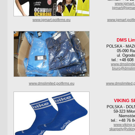
www.igmart.
igmart@igmar
www.igmart.polfirms.eu
www.igmart.polf
DMS Lim
POLSKA - MAZ
05-090 R
ul. Ogrod
tel.: +48 608
www.dmslimite
biuro@dmslim
www.dmslimited.polfirms.eu
www.dmslimited.p
VIKING 
POLSKA - DOL
59-323 Miło
Niemstó
tel.: +48 76 
www.viking-s
skarpety@vikin