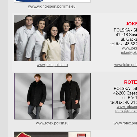
www.viking-sport.polfirms.eu
JOK
POLSKA - S
41-218 Sos
ul. Gack
tel./fax: 48 32
www.joke
joke@jok
www.joke.polish.ru
www.joke.pol
ROTE
POLSKA - S
42-200 Częs
ul. Bór 
tel./fax: 48 34
www.rotexm
rotex@rotex
www.rotex.polish.ru
www.rotex.pol