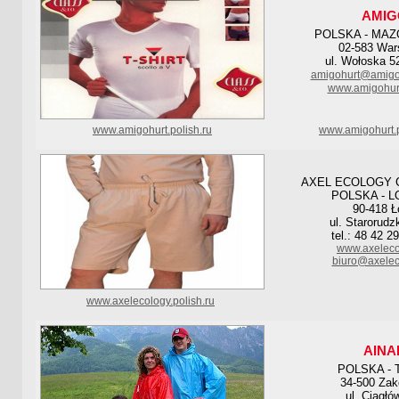
AMIG
POLSKA - MAZ
02-583 Wa
ul. Wołoska 5
amigohurt@amigo
www.amigohur
www.amigohurt.polish.ru
www.amigohurt.p
AXEL ECOLOGY 
POLSKA - L
90-418 Ł
ul. Starorudz
tel.: 48 42 2
www.axeleco
biuro@axelec
www.axelecology.polish.ru
AINA
POLSKA - 
34-500 Za
ul. Ciągłó