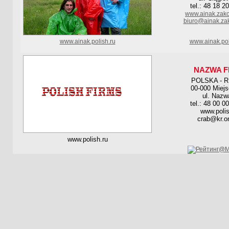
tel.: 48 18 2
www.ainak.zako
biuro@ainak.za
www.ainak.polish.ru
www.ainak.pol
NAZWA F
POLSKA - 
00-000 Miej
ul. Nazw
tel.: 48 00 0
www.polis
crab@kr.on
www.polish.ru