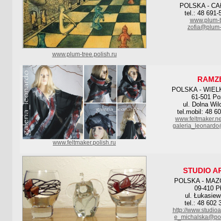
POLSKA - CA
tel.: 48 691
www.plum-t
zofia@plum-
www.plum-tree.polish.ru
RAMZ
POLSKA - WIE
61-501 P
ul. Dolna Wil
tel.mobil: 48 6
www.feltmaker.ne
galeria_leonardo
www.feltmaker.polish.ru
STUDIO A
POLSKA - MAZ
09-410 P
ul. Łukasiew
tel.: 48 602
http://www.studioa
e_michalska@poc