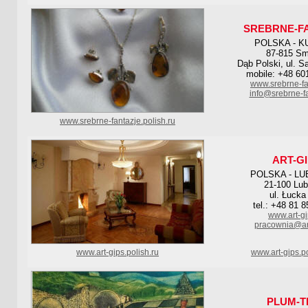
SREBRNE-F
POLSKA - K
87-815 Sm
Dąb Polski, ul. 
mobile: +48 60
www.srebrne-fa
info@srebrne-f
www.srebrne-fantazje.polish.ru
ART-G
POLSKA - LU
21-100 Lub
ul. Łucka
tel.: +48 81 
www.art-gi
pracownia@art
www.art-gips.polish.ru
www.art-gips.p
PLUM-T