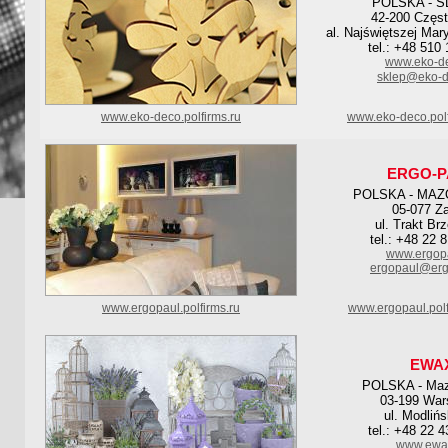
POLSKA - S
42-200 Częs
al. Najświętszej Mar
tel.: +48 510
www.eko-de
sklep@eko-d
www.eko-deco.polfirms.ru
www.eko-deco.pol
ERGO-P
POLSKA - MAZ
05-077 Za
ul. Trakt Br
tel.: +48 22 
www.ergopa
ergopaul@erg
www.ergopaul.polfirms.ru
www.ergopaul.pol
EWA
POLSKA - Maz
03-199 Wa
ul. Modliń
tel.: +48 22 
www.ewax