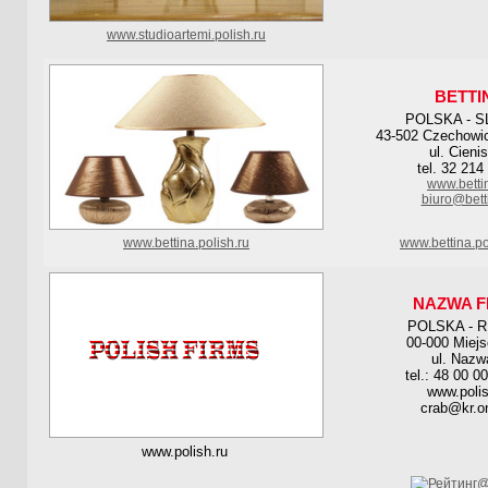
www.studioartemi.polish.ru
BETTI
POLSKA - S
43-502 Czechowic
ul. Cienis
tel. 32 214
www.betti
biuro@bett
www.bettina.polish.ru
www.bettina.po
NAZWA F
POLSKA - 
00-000 Miej
ul. Nazw
tel.: 48 00 0
www.polis
crab@kr.on
www.polish.ru