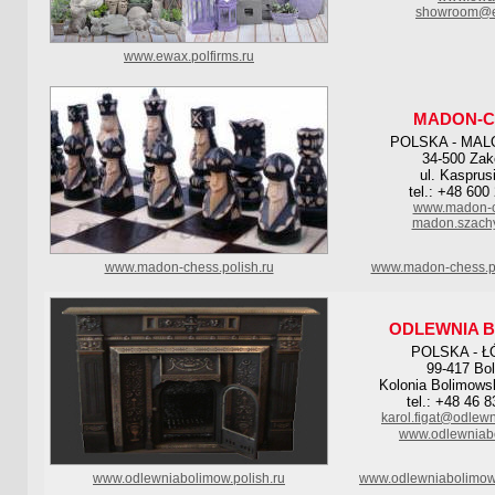
showroom@e
www.ewax.polfirms.ru
MADON-C
POLSKA - MAL
34-500 Za
ul. Kasprus
tel.: +48 600
www.madon-c
madon.szach
www.madon-chess.polish.ru
www.madon-chess.po
ODLEWNIA 
POLSKA - Ł
99-417 Bo
Kolonia Bolimows
tel.: +48 46 
karol.figat@odlew
www.odlewniab
www.odlewniabolimow.polish.ru
www.odlewniabolimow.