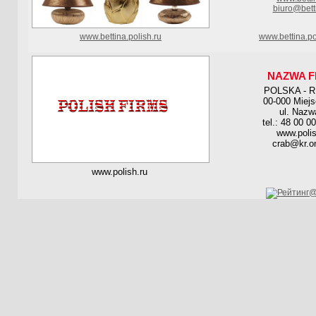
biuro@bett
www.bettina.polish.ru
www.bettina.po
NAZWA F
POLSKA - 
00-000 Miej
ul. Nazw
tel.: 48 00 0
www.polis
crab@kr.on
www.polish.ru