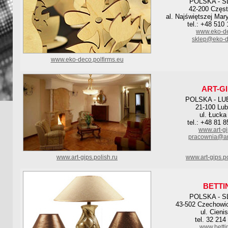
POLSKA - S
42-200 Częs
al. Najświętszej Mar
tel.: +48 510
www.eko-de
sklep@eko-d
www.eko-deco.polfirms.eu
ART-G
POLSKA - LU
21-100 Lub
ul. Łucka
tel.: +48 81 
www.art-gi
pracownia@art
www.art-gips.polish.ru
www.art-gips.p
BETTI
POLSKA - S
43-502 Czechowic
ul. Cienis
tel. 32 214
www.betti