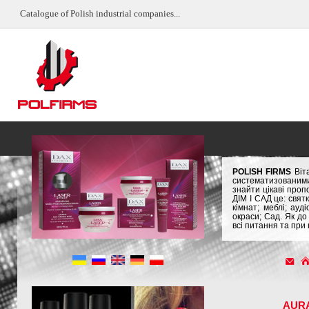
Catalogue of Polish industrial companies...
POLISH FIRMS
Віта
систематизованими
знайти цікаві проп
ДІМ І САД це: свят
кімнат; меблі; ауд
окраси; Сад. Як до
всі питання та при
AUR