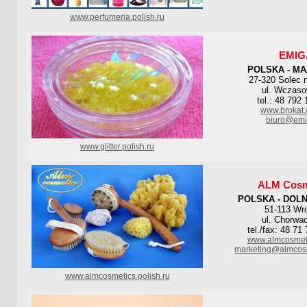
www.perfumeria.polish.ru
EMIG
POLSKA - M
27-320 Solec 
ul. Wczaso
tel.: 48 792
www.brokat.
biuro@emi
www.glitter.polish.ru
ALM Cosm
POLSKA - DOL
51-113 Wr
ul. Chorwa
tel./fax: 48 71
www.almcosmeti
marketing@almcosm
www.almcosmetics.polish.ru