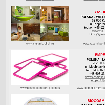
YASU
POLSKA - WIEL
62-800 Ka
ul. Kopern
tel/fax. +48 62
www.yasum
biuro@yasu
www.yasumi.polish.ru
www.yasumi.polf
EMPE
POLSKA - Ł
93-160 Ł
ul. Mochnacki
tel.: +48 602
+48 606 33
www.cosmetic-m
empex1@w
www.cosmetic-mirrors.polish.ru
www.cosmetic-mirrors
BIOCOSM