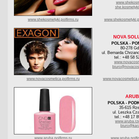
www.shekosme
she.kosmetyk
www.shekosmetyki.polfirms.ru
www.shekosmetyki.p
NOVA SOL
POLSKA - PO
80-278 G
ul. Bernarda Chrzan
tel.: +48 58 
www.novacosm
biuro@novacosm
www.novacosmetica.polfirms.ru
www.novacosmetica.p
ARUB
POLSKA - POD
35-615 Rz
ul. Leszka Cz
tel.: +48 17 
www.aruba.rz
biuro@kara
www.aruba.polfirms.ru
www.aruba.polfi