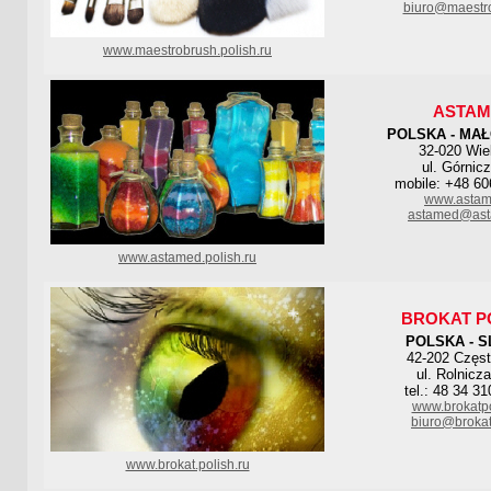
biuro@maestro
www.maestrobrush.polish.ru
ASTAM
POLSKA - MA
32-020 Wie
ul. Górnic
mobile: +48 60
www.astam
astamed@ast
www.astamed.polish.ru
BROKAT P
POLSKA - S
42-202 Częs
ul. Rolnicz
tel.: 48 34 3
www.brokatpo
biuro@brokat
www.brokat.polish.ru