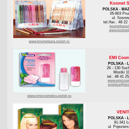
Kosmet 
POLSKA - MA
05-803 Pr
ul. Sosno
tel./fax.: 48 2
kosmetsara
www.kosmets
www.kosmetsara.polish.ru
EMI Cosm
POLSKA - 
26 - 130 Suc
Mostki 1
tel.: 48 41 2
www.emicosme
emiplus@pro.
www.emicosmetics.polish.ru
VENI
POLSKA - 
91-341 Ł
ul. Pojezier