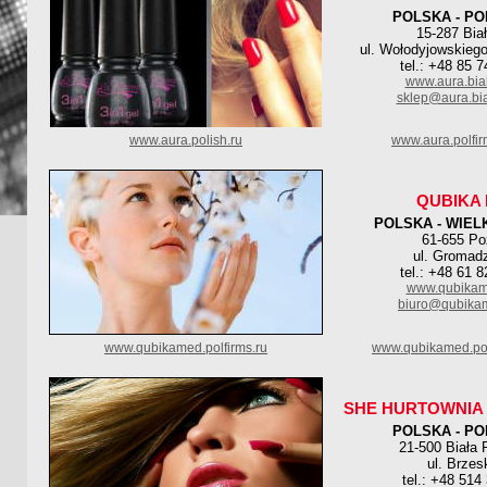
POLSKA - PO
15-287 Bia
ul. Wołodyjowskiego
tel.: +48 85 
www.aura.bial
sklep@aura.bia
www.aura.polish.ru
www.aura.polfi
QUBIKA
POLSKA - WIEL
61-655 P
ul. Gromad
tel.: +48 61 
www.qubika
biuro@qubika
www.qubikamed.polfirms.ru
www.qubikamed.pol
SHE HURTOWNIA
POLSKA - PO
21-500 Biała 
ul. Brzes
tel.: +48 514