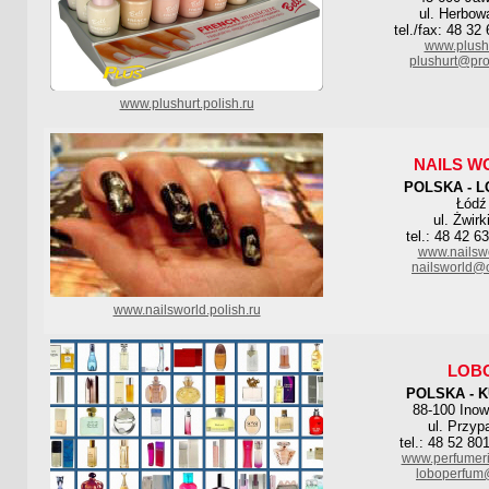
ul. Herbow
tel./fax: 48 32
www.plushu
plushurt@pro
www.plushurt.polish.ru
NAILS W
POLSKA - L
Łódź
ul. Żwirk
tel.: 48 42 6
www.nailswo
nailsworld@
www.nailsworld.polish.ru
LOB
POLSKA - 
88-100 Inow
ul. Przyp
tel.: 48 52 80
www.perfumer
loboperfum