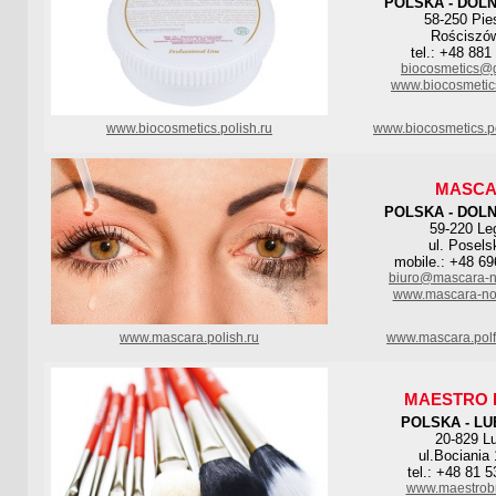
POLSKA - DOL
58-250 Pie
Rościszów
tel.: +48 881
biocosmetics@
www.biocosmetics
www.biocosmetics.polish.ru
www.biocosmetics.p
MASC
POLSKA - DOL
59-220 Le
ul. Posels
mobile.: +48 69
biuro@mascara-n
www.mascara-no
www.mascara.polish.ru
www.mascara.polf
MAESTRO 
POLSKA - LU
20-829 Lu
ul.Bociania 
tel.: +48 81 
www.maestrob