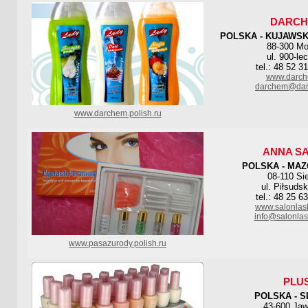
DARC
POLSKA - KUJAWS
88-300 Mo
ul. 900-lec
tel.: 48 52 3
www.darch
darchem@dar
www.darchem.polish.ru
ANNA S
POLSKA - MAZ
08-110 Si
ul. Piłsuds
tel.: 48 25 6
www.salonlas
info@salonla
www.pasazurody.polish.ru
PLU
POLSKA - S
43-600 Jaw