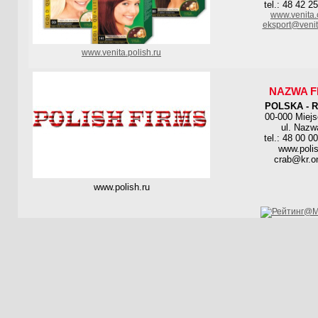
tel.: 48 42 2
www.venita.
eksport@venit
www.venita.polish.ru
NAZWA F
POLSKA - 
00-000 Miej
ul. Nazw
tel.: 48 00 0
www.polis
crab@kr.on
www.polish.ru