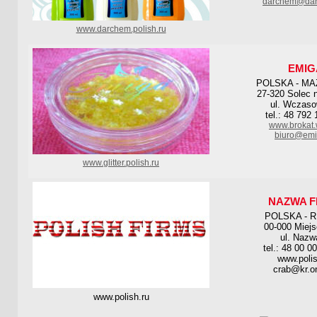
darchem@dar
www.darchem.polish.ru
EMIG
POLSKA - M
27-320 Solec 
ul. Wczaso
tel.: 48 792
www.brokat.
biuro@emi
www.glitter.polish.ru
NAZWA F
POLSKA - 
00-000 Miej
ul. Nazw
tel.: 48 00 0
www.polis
crab@kr.on
www.polish.ru