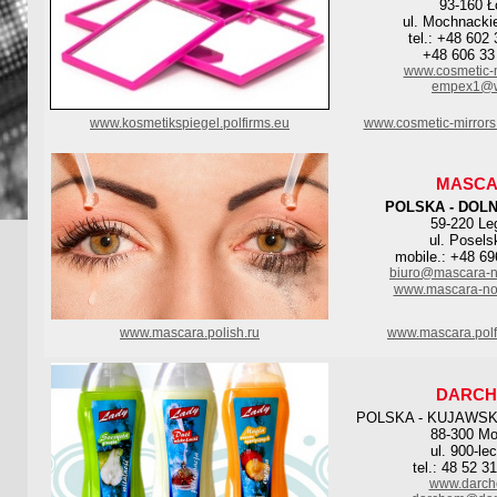
93-160 Ł
ul. Mochnacki
tel.: +48 602
+48 606 33
www.cosmetic-m
empex1@w
www.kosmetikspiegel.polfirms.eu
www.cosmetic-mirrors
MASC
POLSKA - DOL
59-220 Le
ul. Posels
mobile.: +48 69
biuro@mascara-n
www.mascara-no
www.mascara.polish.ru
www.mascara.polf
DARC
POLSKA - KUJAWS
88-300 Mo
ul. 900-lec
tel.: 48 52 3
www.darch