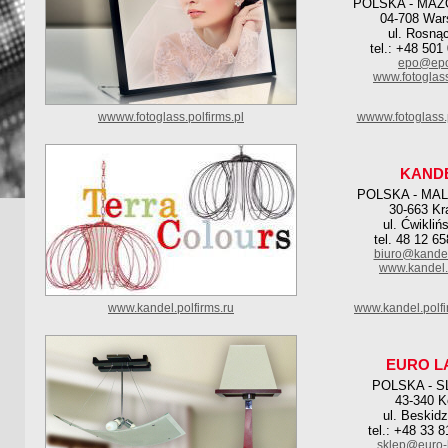
POLSKA - MAZ
04-708 Wa
ul. Rosną
tel.: +48 501
epo@epo
www.fotoglas
wwww.fotoglass.polfirms.pl
wwww.fotoglass.
KAND
POLSKA - MA
30-663 K
ul. Ćwiklińs
tel. 48 12 6
biuro@kandel
www.kandel.
www.kandel.polfirms.ru
www.kandel.polf
EURO L
POLSKA - S
43-340 
ul. Beskid
tel.: +48 33 
sklep@euro-