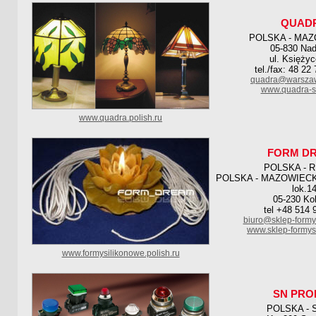
QUAD
POLSKA - MAZ
05-830 Nad
ul. Księży
tel./fax: 48 22
quadra@warsza
www.quadra-si
www.quadra.polish.ru
FORM D
POLSKA - 
POLSKA - MAZOWIECKIE
lok.1
05-230 Ko
tel +48 514 
biuro@sklep-formy
www.sklep-formys
www.formysilikonowe.polish.ru
SN PRO
POLSKA - 