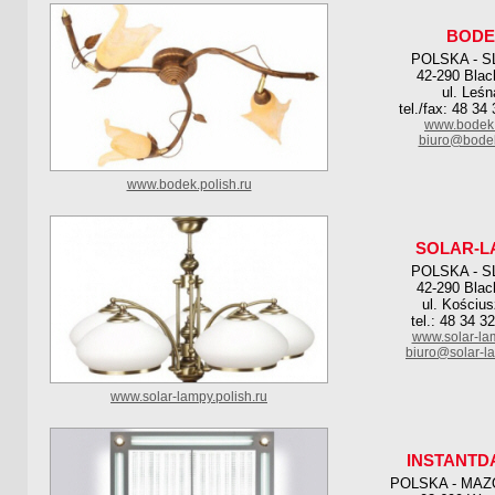
BODE
POLSKA - S
42-290 Blac
ul. Leśn
tel./fax: 48 34
www.bodek.
biuro@bodek
www.bodek.polish.ru
SOLAR-L
POLSKA - S
42-290 Blac
ul. Kościus
tel.: 48 34 3
www.solar-la
biuro@solar-l
www.solar-lampy.polish.ru
INSTANTD
POLSKA - MAZ