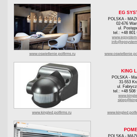
EG SYS
POLSKA - MAZ
02-676 Wa
ul. Postęp
tel.: +48 801
www.egsystem-
info@egsystem-
www.oswietlenie.polfirms.ru
www.oswietlenie.po
KING 
POLSKA - Mał
31-553 K
ul. Fabryc
tel.: +48 508
www.kingle
sklep@king
www.kingled.polfirms.ru
www.kingled.polf
POME
POLSKA - MAZ