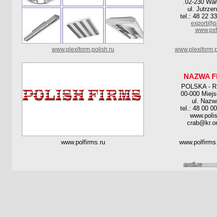
.02-230 Wa
ul. Jutrze
tel.: 48 22 3
export@px
www.pxf
www.plexiform.polish.ru
www.plexiform.p
NAZWA F
POLSKA - 
00-000 Miej
ul. Nazw
tel.: 48 00 0
www.polis
crab@kr.on
www.polfirms.ru
www.polfirms