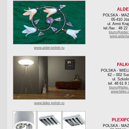
ALDE
POLSKA - MA
05-410 Jó
ul. Armii Kra
tel./fax.: 48 2
biuro@alder
www.alderla
www.alder.polish.ru
FALK
POLSKA - WIE
62 – 002 Su
ul. Szkol
tel. 48 61 8
biuro@falko
www.falko.
www.falko.polish.ru
PLEXIF
POLSKA - MA