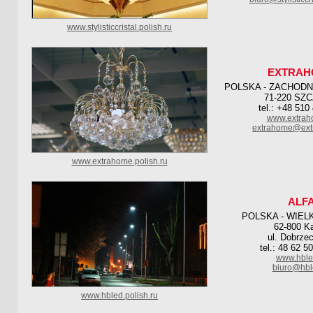
www.stylisticcristal.polish.ru
EXTRAH
POLSKA - ZACHOD
71-220 SZ
tel.: +48 510
www.extrah
extrahome@ext
www.extrahome.polish.ru
ALF
POLSKA - WIEL
62-800 Ka
ul. Dobrze
tel.: 48 62 5
www.hble
biuro@hbl
www.hbled.polish.ru