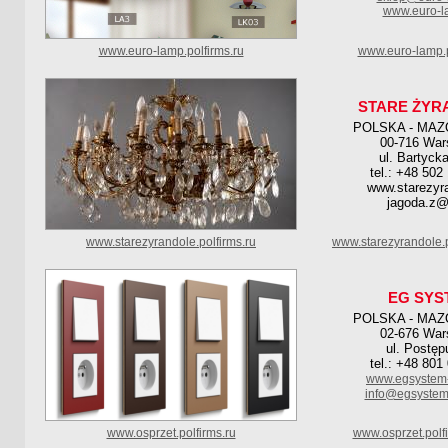
www.euro-l
www.euro-lamp.polfirms.ru
www.euro-lamp.p
STARE ŻYR
POLSKA - MAZ
00-716 Wa
ul. Bartyck
tel.: +48 502
www.starezyra
jagoda.z@
www.starezyrandole.polfirms.ru
www.starezyrandole.
EG SYS
POLSKA - MAZ
02-676 Wa
ul. Postęp
tel.: +48 801
www.egsystem-
info@egsystem-
www.osprzet.polfirms.ru
www.osprzet.polf