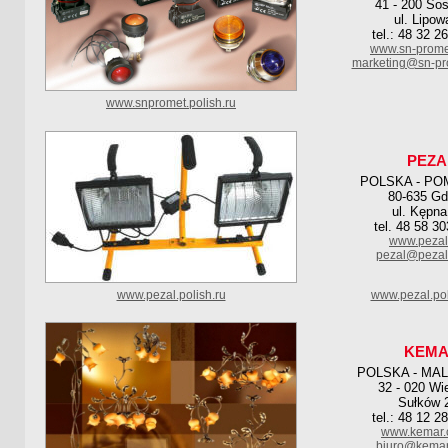
41 - 200 So
ul. Lipow
tel.: 48 32 2
www.sn-prome
marketing@sn-pr
www.snpromet.polish.ru
PEZA
POLSKA - PO
80-635 G
ul. Kępna
tel. 48 58 3
www.pezal
pezal@pezal
www.pezal.polish.ru
www.pezal.pol
KEM
POLSKA - MA
32 - 020 Wi
Sułków 
tel.: 48 12 2
www.kemar.
biuro@kemar