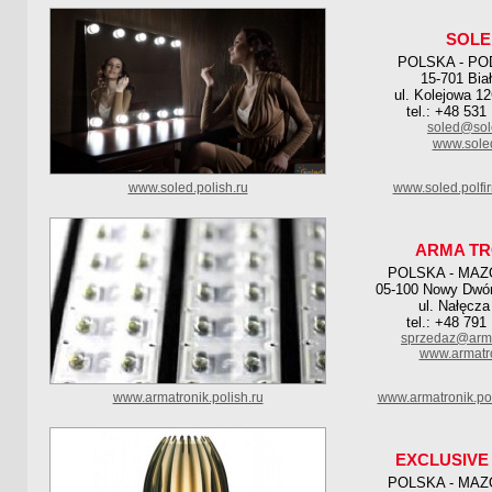
SOLE
POLSKA - PO
15-701 Bia
ul. Kolejowa 12
tel.: +48 531
soled@sol
www.soled
www.soled.polish.ru
www.soled.polfi
ARMA TR
POLSKA - MAZ
05-100 Nowy Dwó
ul. Nałęcza
tel.: +48 791
sprzedaz@arma
www.armatro
www.armatronik.polish.ru
www.armatronik.po
EXCLUSIVE
POLSKA - MAZ