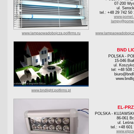
07-200 Wy
ul. Seroc
tel.: +48 29 742 50
www.pomel.
lampy@pomel
www.lampaowadobojcza.polfirms.ru
www.lampaowadobojcza
BND LI
POLSKA - PO
15-046 Bia
ul. Koszyk
tel: +48 508
biuro@bndli
www.bndlig
www.bndlight.polfirms.pl
EL-PR
POLSKA - KUJAWSK
86-061 Br
ul. Leśna
tel.: +48 601
www.elprz