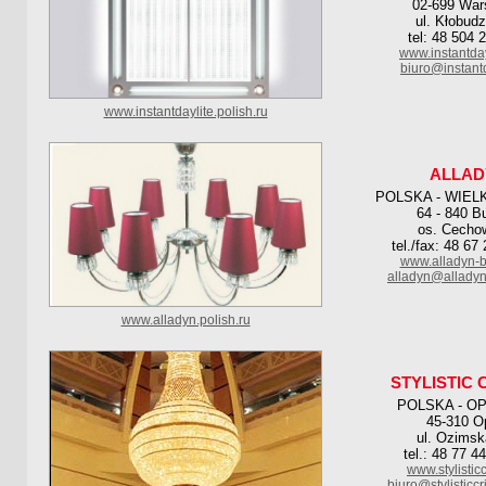
02-699 Wa
ul. Kłobud
tel: 48 504 
www.instantda
biuro@instantd
www.instantdaylite.polish.ru
ALLAD
POLSKA - WIEL
64 - 840 B
os. Cecho
tel./fax: 48 67
www.alladyn-b
alladyn@alladyn
www.alladyn.polish.ru
STYLISTIC 
POLSKA - O
45-310 O
ul. Ozimsk
tel.: 48 77 4
www.stylisticc
biuro@stylisticcr