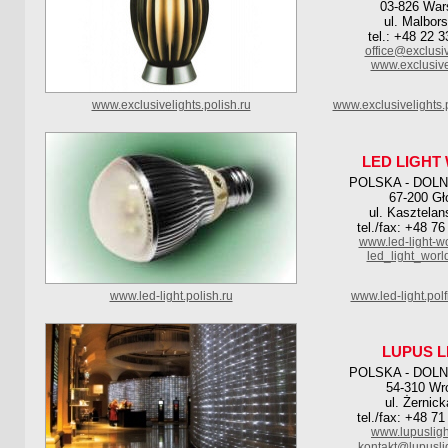
03-826 Wa
ul. Malbor
tel.: +48 22 
office@exclusiv
www.exclusive
www.exclusivelights.polish.ru
www.exclusivelights.
LED LIGHT
POLSKA - DOL
67-200 G
ul. Kasztelan
tel./fax: +48 7
www.led-light-w
led_light_wor
www.led-light.polish.ru
www.led-light.pol
LUPUS L
POLSKA - DOL
54-310 Wr
ul. Żernic
tel./fax: +48 7
www.lupusligh
kontakt@lupusli