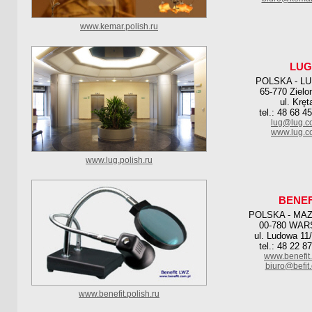
www.kemar.polish.ru
LUG
POLSKA - L
65-770 Zielo
ul. Kręt
tel.: 48 68 4
lug@lug.c
www.lug.c
www.lug.polish.ru
BENEF
POLSKA - MA
00-780 WA
ul. Ludowa 11
tel.: 48 22 8
www.benefit
biuro@befit
www.benefit.polish.ru