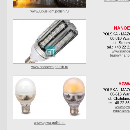
www.lupuslight.polish.ru
NANO
POLSKA - MAZ
00-810 Wa
ul. Srebr
tel.: +48 22 
www.nanoe
biuro@nano
www.nanoeco.polish.ru
AGW
POLSKA - MAZ
00-613 Wa
ul. Chałubiń
tel. 48 22 8
www.agwa
biuro@agw
www.agwa.polish.ru