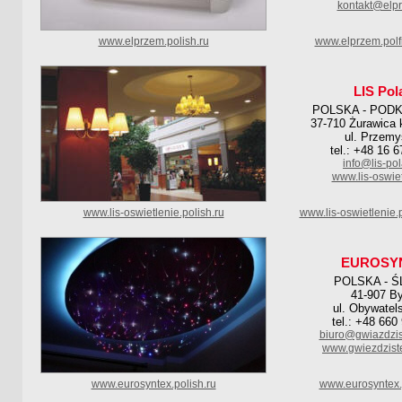
kontakt@elpr
www.elprzem.polish.ru
www.elprzem.polf
LIS Pol
POLSKA - POD
37-710 Żurawica 
ul. Przemy
tel.: +48 16 
info@lis-pol
www.lis-oswiet
www.lis-oswietlenie.polish.ru
www.lis-oswietlenie.
EUROSY
POLSKA - Ś
41-907 B
ul. Obywatel
tel.: +48 660
biuro@gwiazdzis
www.gwiezdziste
www.eurosyntex.polish.ru
www.eurosyntex.