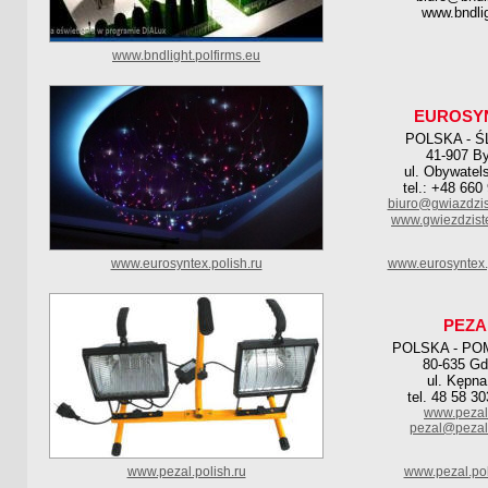
www.bndlig
www.bndlight.polfirms.eu
EUROSY
POLSKA - Ś
41-907 B
ul. Obywatel
tel.: +48 660
biuro@gwiazdzis
www.gwiezdziste
www.eurosyntex.polish.ru
www.eurosyntex.
PEZA
POLSKA - PO
80-635 G
ul. Kępna
tel. 48 58 3
www.pezal
pezal@pezal
www.pezal.polish.ru
www.pezal.pol