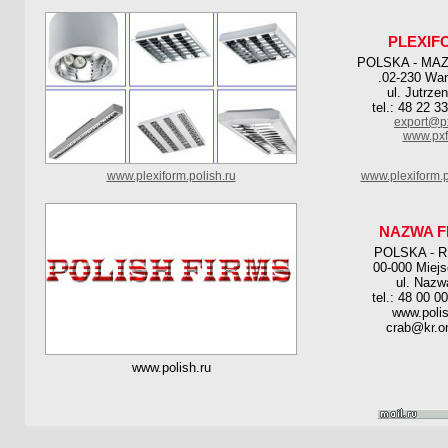
PLEXIF
POLSKA - MA
.02-230 Wa
ul. Jutrze
tel.: 48 22 3
export@px
www.pxf
www.plexiform.polish.ru
www.plexiform.p
NAZWA F
POLSKA - 
00-000 Miej
ul. Nazw
tel.: 48 00 0
www.polis
crab@kr.on
www.polish.ru