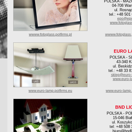
POLSKA - MAZ
04-708 Wa
ul. Rosną
tel.: +48 501
epo@epo
www.fotoglas
wwww.fotoglass.polfirms.pl
wwww.fotoglass.
EURO L
POLSKA - S
43-340 
ul. Beskid
tel.: +48 33 
sklep@euro-
www.euro-l
www.euro-lamp.polfirms.eu
www.euro-lamp.p
BND LI
POLSKA - PO
15-046 Bia
ul. Koszyk
tel: +48 508
biuro@bndli