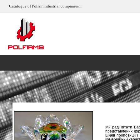
Catalogue of Polish industrial companies...
Ми раді вітати Ва
представлених фір
цікаві пропозиції
комерційний характ