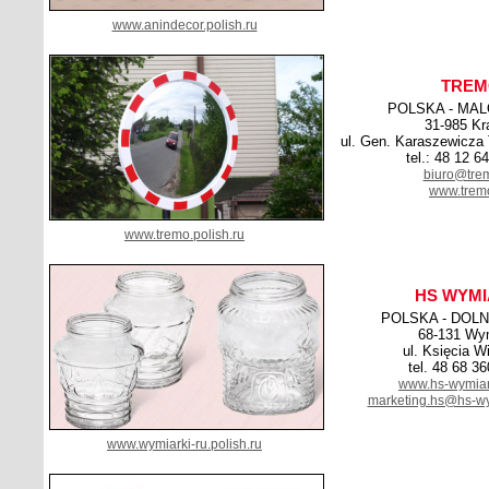
www.anindecor.polish.ru
TREM
POLSKA - MA
31-985 K
ul. Gen. Karaszewicza
tel.: 48 12 6
biuro@trem
www.tremo
www.tremo.polish.ru
HS WYMI
POLSKA - DOL
68-131 Wym
ul. Księcia W
tel. 48 68 3
www.hs-wymiar
marketing.hs@hs-wy
www.wymiarki-ru.polish.ru