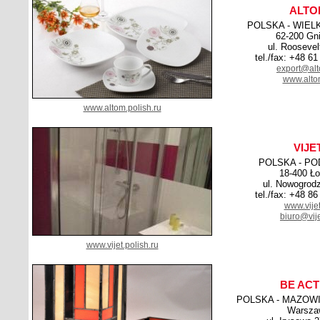
ALTO
POLSKA - WIEL
62-200 Gn
ul. Roosevel
tel./fax: +48 6
export@alt
www.alto
www.altom.polish.ru
VIJE
POLSKA - PO
18-400 Ł
ul. Nowogrod
tel./fax: +48 8
www.vijet
biuro@vije
www.vijet.polish.ru
BE ACT
POLSKA - MAZOWI
Warsza