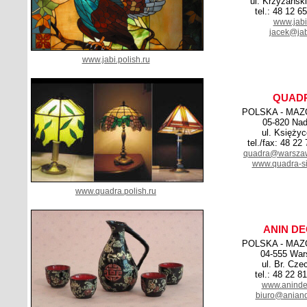
ul. Krzyżańsk
tel.: 48 12 6
www.jabi
jacek@jab
www.jabi.polish.ru
QUAD
POLSKA - MAZ
05-820 Nad
ul. Księży
tel./fax: 48 22
quadra@warsza
www.quadra-sit
www.quadra.polish.ru
ANIN D
POLSKA - MAZ
04-555 Wa
ul. Br. Cze
tel.: 48 22 8
www.anindec
biuro@aniand