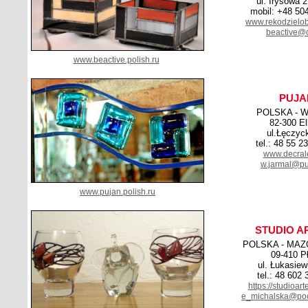
ul. Irysowa 
mobil: +48 50
www.rekodzielob
beactive@o
www.beactive.polish.ru
PUJA
POLSKA - 
82-300 El
ul.Łęczyc
tel.: 48 55 2
www.decral
w.jarmal@pu
www.pujan.polish.ru
STUDIO A
POLSKA - MAZ
09-410 P
ul. Łukasiew
tel.: 48 602
https://studioar
e_michalska@pocz