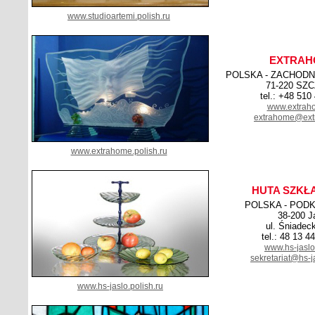
www.studioartemi.polish.ru
EXTRAH
POLSKA - ZACHOD
71-220 SZ
tel.: +48 510
www.extrah
extrahome@ext
www.extrahome.polish.ru
HUTA SZKŁ
POLSKA - POD
38-200 J
ul. Śniadec
tel.: 48 13 4
www.hs-jaslo
sekretariat@hs-j
www.hs-jaslo.polish.ru