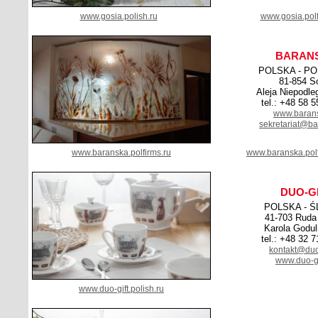
www.gosia.polish.ru
www.gosia.polf
BARAN
POLSKA - P
81-854 S
Aleja Niepodle
tel.: +48 58 
www.barans
sekretariat@ba
www.baranska.polfirms.ru
www.baranska.pol
DUO-G
POLSKA - Ś
41-703 Ruda
Karola Godul
tel.: +48 32 
kontakt@duo-
www.duo-gi
www.duo-gift.polish.ru