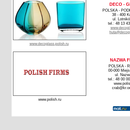
DECO - 
POLSKA - POD
38 - 400 K
ul. Lotnik
tel.: 48 13 4
www.decogla
huta@decogl
www.decoglass.polish.ru
NAZWA F
POLSKA - 
00-000 Miej
ul. Nazw
tel.: 48 00 0
www.polis
crab@kr.on
www.polish.ru