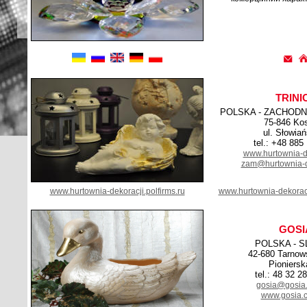
TRINI
POLSKA - ZACHOD
75-846 Kos
ul. Słowia
tel.: +48 885
www.hurtownia-de
zam@hurtownia-de
www.hurtownia-dekoracji.polfirms.ru
www.hurtownia-dekoracj
GOSI
POLSKA - S
42-680 Tarnow
Pioniersk
tel.: 48 32 2
gosia@gosia.
www.gosia.c