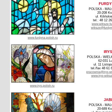
FURDY
POLSKA - MA
20-208 K
ul. Kiliński
tel.: 48 12 2
www.witraze.fu
witraze@furdyn
www.furdyna.polish.ru
IRY
POLSKA - WIE
62-031 L
ul. 11 Listo
tel./fax 48 61
pracownia@irys-wi
www.irys-witra
www.irys.polish.ru
JAB
POLSKA - MA
20-689 K