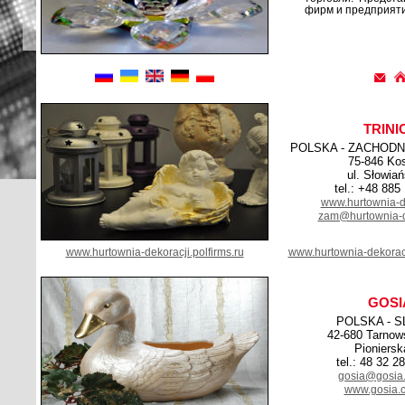
фирм и предприяти
TRINI
POLSKA - ZACHOD
75-846 Kos
ul. Słowia
tel.: +48 885
www.hurtownia-de
zam@hurtownia-de
www.hurtownia-dekoracji.polfirms.ru
www.hurtownia-dekoracj
GOSI
POLSKA - S
42-680 Tarnow
Pioniersk
tel.: 48 32 2
gosia@gosia.
www.gosia.c