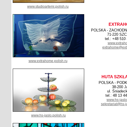
www.studioartemi.polish.ru
EXTRAH
POLSKA - ZACHOD
71-220 SZ
tel.: +48 510
www.extrah
extrahome@ext
www.extrahome.polish.ru
HUTA SZKŁ
POLSKA - POD
38-200 J
ul. Śniadec
tel.: 48 13 4
www.hs-jaslo
sekretariat@hs-j
www.hs-jaslo.polish.ru