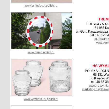
www.anindecor.polish.ru
TREM
POLSKA - MA
31-985 K
ul. Gen. Karaszewicza
tel.: 48 12 6
biuro@trem
www.tremo
www.tremo.polish.ru
HS WYMI
POLSKA - DOL
68-131 Wym
ul. Księcia W
tel. 48 68 3
www.hs-wymiar
marketing.hs@hs-wy
www.wymiarki-ru.polish.ru