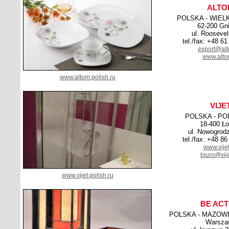
ALTO
POLSKA - WIEL
62-200 Gn
ul. Roosevel
tel./fax: +48 6
export@alt
www.alto
www.altom.polish.ru
VIJE
POLSKA - PO
18-400 Ł
ul. Nowogrod
tel./fax: +48 8
www.vijet
biuro@vije
www.vijet.polish.ru
BE ACT
POLSKA - MAZOWI
Warsza