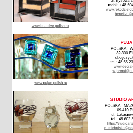
ul. Irysowa 
mobil: +48 50
www.rekodzielob
beactive@o
www.beactive.polish.ru
PUJA
POLSKA - 
82-300 El
ul.Łęczyc
tel.: 48 55 2
www.decral
w.jarmal@pu
www.pujan.polish.ru
STUDIO A
POLSKA - MAZ
09-410 P
ul. Łukasiew
tel.: 48 602
https://studioar
e_michalska@pocz