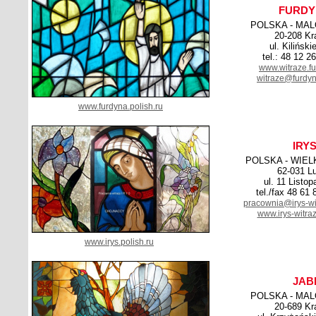
FURDY
POLSKA - MA
20-208 K
ul. Kiliński
tel.: 48 12 2
www.witraze.fu
witraze@furdyn
www.furdyna.polish.ru
IRY
POLSKA - WIE
62-031 L
ul. 11 Listo
tel./fax 48 61
pracownia@irys-wi
www.irys-witra
www.irys.polish.ru
JAB
POLSKA - MA
20-689 K