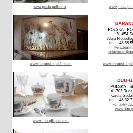
www.gosia.polish.ru
www.gosia.polf
BARAN
POLSKA - P
81-854 S
Aleja Niepodle
tel.: +48 58 
www.barans
sekretariat@ba
www.baranska.polfirms.ru
www.baranska.pol
DUO-G
POLSKA - Ś
41-703 Ruda
Karola Godul
tel.: +48 32 
kontakt@duo-
www.duo-gi
www.duo-gift.polish.ru