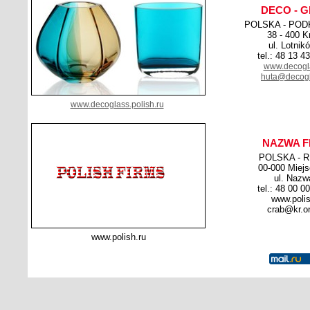
DECO - 
POLSKA - POD
38 - 400 K
ul. Lotnik
tel.: 48 13 4
www.decogla
huta@decogl
www.decoglass.polish.ru
NAZWA F
POLSKA - 
00-000 Miej
ul. Nazw
tel.: 48 00 0
www.polis
crab@kr.on
www.polish.ru