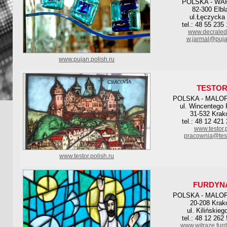
POLSKA - WA
82-300 Elbl
ul.Łęczycka
tel.: 48 55 235
www.decraled
w.jarmal@puja
www.pujan.polish.ru
TESTO
POLSKA - MALO
ul. Wincentego 
31-532 Krak
tel.: 48 12 421
www.testor.
pracownia@test
www.testor.polish.ru
FURDYN
POLSKA - MALO
20-208 Krak
ul. Kilińskieg
tel.: 48 12 262
www.witraze.furd