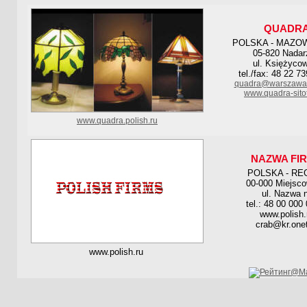
QUADR
POLSKA - MAZO
05-820 Nadar
ul. Księżyco
tel./fax: 48 22 7
quadra@warszawa.
www.quadra-sitot
www.quadra.polish.ru
NAZWA FI
POLSKA - RE
00-000 Miejsc
ul. Nazwa n
tel.: 48 00 000
www.polish.
crab@kr.onet
www.polish.ru