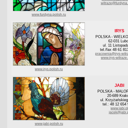
witraze@furdyna.
www.furdyna.polish.ru
IRYS
POLSKA - WIELK
62-031 Lub
ul. 11 Listopad
tel./fax 48 61 81
pracownia@irys-witr
www.irys-witraze
www.irys.polish.ru
JABI
POLSKA - MALO
20-689 Krak
ul. Krzyżańskie
tel.: 48 12 654
www.jabi.p
jacek@jabi.
www.jabi.polish.ru