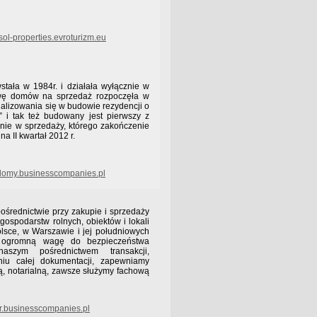
ol-properties.evroturizm.eu
ła w 1984r. i działała wyłącznie w
owę domów na sprzedaż rozpoczęła w
alizowania się w budowie rezydencji o
” i tak też budowany jest pierwszy z
nie w sprzedaży, którego zakończenie
a II kwartał 2012 r.
omy.businesscompanies.pl
ośrednictwie przy zakupie i sprzedaży
gospodarstw rolnych, obiektów i lokali
lsce, w Warszawie i jej południowych
y ogromną wagę do bezpieczeństwa
aszym pośrednictwem transakcji,
u całej dokumentacji, zapewniamy
ą, notarialną, zawsze służymy fachową
r.businesscompanies.pl