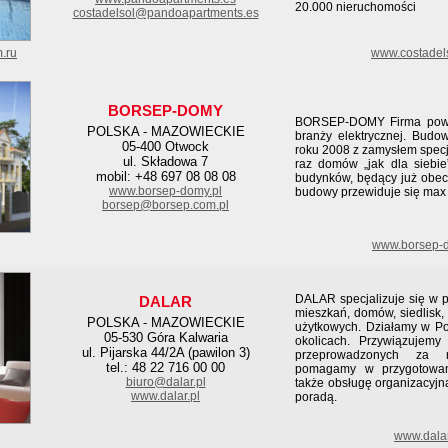
20.000 nieruchomości
costadelsol@pandoapartments.es
m.ru
www.costadels
BORSEP-DOMY
BORSEP-DOMY Firma powsta
POLSKA - MAZOWIECKIE
branży elektrycznej. Bud
05-400 Otwock
roku 2008 z zamysłem specj
ul. Składowa 7
raz domów „jak dla siebie
mobil: +48 697 08 08 08
budynków, będący już obec
www.borsep-domy.pl
budowy przewiduje się max n
borsep@borsep.com.pl
www.borsep-d
DALAR specjalizuje się w p
DALAR
mieszkań, domów, siedlisk, 
POLSKA - MAZOWIECKIE
użytkowych. Działamy w Po
05-530 Góra Kalwaria
okolicach. Przywiązujem
ul. Pijarska 44/2A (pawilon 3)
przeprowadzonych za n
tel.: 48 22 716 00 00
pomagamy w przygotowani
biuro@dalar.pl
także obsługę organizacyjn
www.dalar.pl
poradą.
www.dala