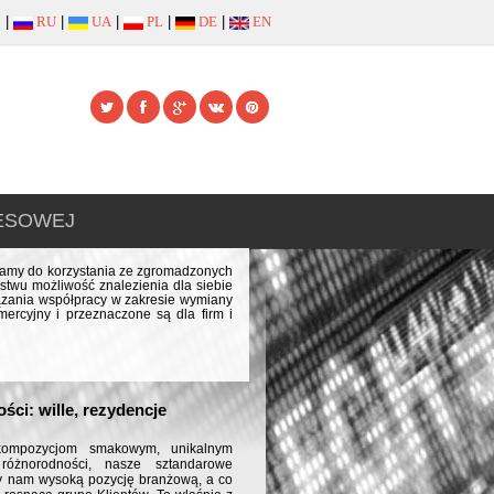
|
RU
|
UA
|
PL
|
DE
|
EN
NESOWEJ
szamy do korzystania ze zgromadzonych
stwu możliwość znalezienia dla siebie
iązania współpracy w zakresie wymiany
ercyjny i przeznaczone są dla firm i
ści: wille, rezydencje
 kompozycjom smakowym, unikalnym
różnorodności, nasze sztandarowe
ły nam wysoką pozycję branżową, a co