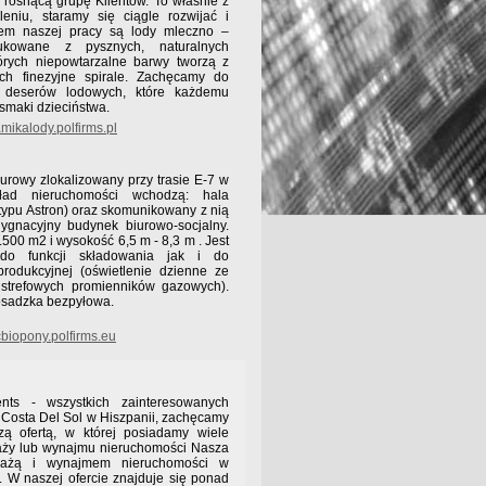
e rosnącą grupę Klientów. To właśnie z
niu, staramy się ciągle rozwijać i
ktem naszej pracy są lody mleczno –
ukowane z pysznych, naturalnych
órych niepowtarzalne barwy tworzą z
ch finezyjne spirale. Zachęcamy do
 deserów lodowych, które każdemu
maki dzieciństwa.
ikalody.polfirms.pl
rowy zlokalizowany przy trasie E-7 w
ład nieruchomości wchodzą: hala
ypu Astron) oraz skomunikowany z nią
ygnacyjny budynek biurowo-socjalny.
500 m2 i wysokość 6,5 m - 8,3 m . Jest
do funkcji składowania jak i do
produkcyjnej (oświetlenie dzienne ze
 strefowych promienników gazowych).
osadzka bezpyłowa.
biopony.polfirms.eu
s - wszystkich zainteresowanych
Costa Del Sol w Hiszpanii, zachęcamy
ą ofertą, w której posiadamy wiele
daży lub wynajmu nieruchomości Nasza
edażą i wynajmem nieruchomości w
. W naszej ofercie znajduje się ponad