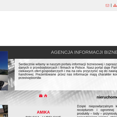
|
AGENCJA INFORMACJI BIZ
Serdecznie witamy w naszym portalu informacji biznesowej i zapra
danych o przedsiębiorcach i firmach w Polsce. Nasz portal daje Pań
ciekawych ofert gospodarczych i ma na celu przyczynić się do naw
handlowej. Prezentowane przez nas informacje mają charakter kom
przedsiębiorstw.
nieruchomo
Dzięki niepowtarzalnym
recepturom i ogromnej 
AMIKA
produkty – lody – przynios