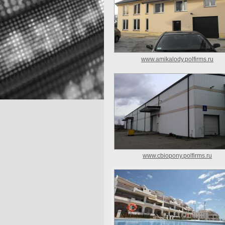
www.amikalody.polfirms.ru
www.cbiopony.polfirms.ru