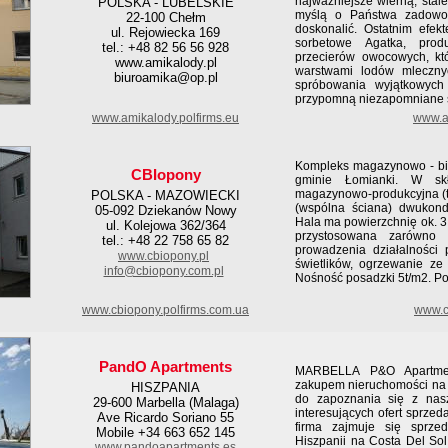
najważniejsze wierną, stal
POLSKA - LUBELSKIE
myślą o Państwa zadowole
22-100 Chełm
doskonalić. Ostatnim efe
ul. Rejowiecka 169
sorbetowe Agatka, prod
tel.: +48 82 56 56 928
przecierów owocowych, kt
www.amikalody.pl
warstwami lodów mleczny
biuroamika@op.pl
spróbowania wyjątkowych
przypomną niezapomniane s
www.amikalody.polfirms.eu
www.am
Kompleks magazynowo - biu
CBIopony
gminie Łomianki. W sk
magazynowo-produkcyjna (t
POLSKA - MAZOWIECKI
(wspólna ściana) dwukond
05-092 Dziekanów Nowy
Hala ma powierzchnię ok. 3.
ul. Kolejowa 362/364
przystosowana zarówno 
tel.: +48 22 758 65 82
prowadzenia działalności 
www.cbiopony.pl
świetlików, ogrzewanie ze
info@cbiopony.com.pl
Nośność posadzki 5t/m2. P
www.cbiopony.polfirms.com.ua
www.c
PandO Apartments
MARBELLA P&O Apartment
zakupem nieruchomości na 
HISZPANIA
do zapoznania się z nasz
29-600 Marbella (Malaga)
interesujących ofert sprze
Ave Ricardo Soriano 55
firma zajmuje się sprz
Mobile +34 663 652 145
Hiszpanii na Costa Del Sol
www.pandoapartments.es