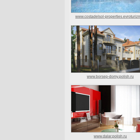
www.costadelsol-properties.evroturiz
www.borsep-domy.polish.ru
www.dalar.polish.ru