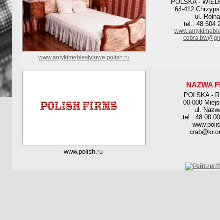
POLSKA - WIE
64-412 Chrzyps
ul. Roln
tel.: 48 604
www.antykimeble
cobra.bw@gm
www.antykimeblestylowe.polish.ru
NAZWA F
POLSKA - 
00-000 Miej
ul. Nazw
tel.: 48 00 0
www.polis
crab@kr.on
www.polish.ru