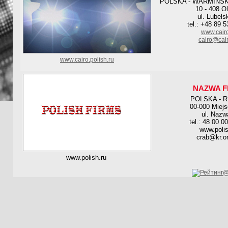
POLSKA - WARMINSK
10 - 408 O
ul. Lubels
tel.: +48 89 
www.cairo
cairo@cair
www.cairo.polish.ru
NAZWA F
POLSKA - 
00-000 Miej
ul. Nazw
tel.: 48 00 0
www.polis
crab@kr.on
www.polish.ru