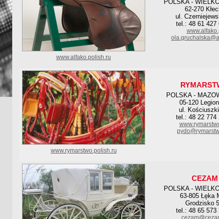
POLSKA - WIELK
62-270 Kłec
ul. Czerniejew
tel.: 48 61 427
www.alfako.
ola.gruchalska@al
www.alfako.polish.ru
RYMARST
POLSKA - MAZO
05-120 Legio
ul. Kościuszk
tel.: 48 22 774
www.rymarstwo
pydo@rymarstw
www.rymarstwo.polish.ru
CEZAM
POLSKA - WIELK
63-805 Łęka 
Grodzisko 5
tel.: 48 65 573
cezam@cezam