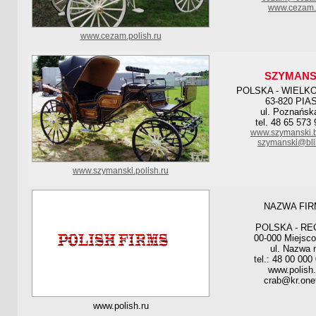
www.cezam.
www.cezam.polish.ru
SZYMANS
POLSKA - WIELK
63-820 PIA
ul. Poznańsk
tel. 48 65 573 
www.szymanski.b
szymanski@bli
www.szymanski.polish.ru
NAZWA FIR
POLSKA - RE
00-000 Miejsc
ul. Nazwa 
tel.: 48 00 000
www.polish.
crab@kr.onet
www.polish.ru