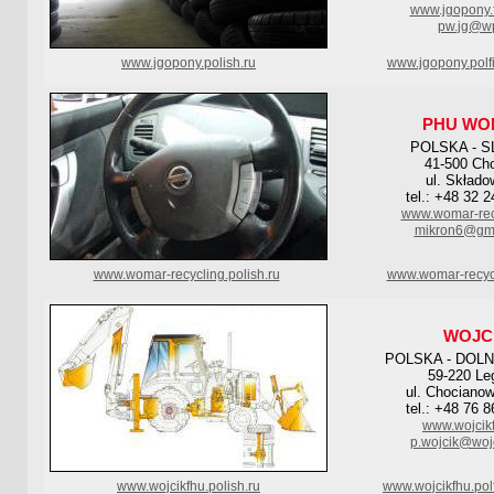
www.jgopony.f
pw.jg@wp
www.jgopony.polish.ru
www.jgopony.polf
PHU WO
POLSKA - S
41-500 Ch
ul. Składo
tel.: +48 32 
www.womar-recy
mikron6@gma
www.womar-recycling.polish.ru
www.womar-recyc
WOJC
POLSKA - DOL
59-220 Le
ul. Chociano
tel.: +48 76 
www.wojcikf
p.wojcik@wojc
www.wojcikfhu.polish.ru
www.wojcikfhu.pol