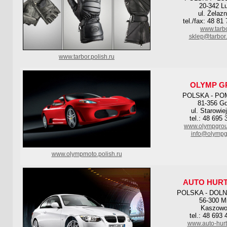
20-342 Lu
ul. Żelaz
tel./fax: 48 81
www.tarbo
sklep@tarbor.l
www.tarbor.polish.ru
OLYMP G
POLSKA - PO
81-356 Gd
ul. Starowie
tel.: 48 695
www.olympgrou
info@olympg
www.olympmoto.polish.ru
AUTO HUR
POLSKA - DOL
56-300 Mi
Kaszowo
tel.: 48 693
www.auto-hurt