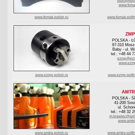
biuro@fom
www.foma
www.fomak.polish.ru
www.fomak.polfi
ZMP
POLSKA - Ł
97-310 Mosz
Baby - ul. W
tel.: +48 44 
ezmp@ezm
www.ezmp
www.ezmp.polish.ru
www.ezmp.polfi
AMTR
POLSKA - Ś
41-200 Sos
ul. Schon
tel.: +48 32 
m.krawiec@amt
www.amtr
www.amtra.polish.ru
www.amtra.polfi