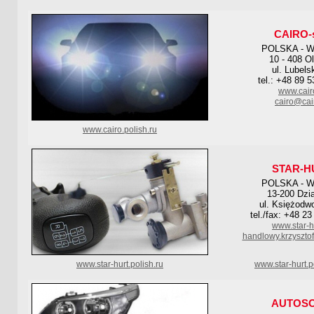
CAIRO-s
POLSKA - 
10 - 408 O
ul. Lubels
tel.: +48 89 
www.cair
cairo@cai
www.cairo.polish.ru
STAR-H
POLSKA - 
13-200 Dzi
ul. Księżodw
tel./fax: +48 2
www.star-hu
handlowy.krzysztof
www.star-hurt.polish.ru
www.star-hurt.p
AUTOS