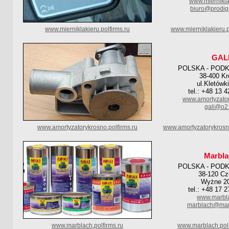
www.miernikla
biuro@prodig-
www.mierniklakieru.polfirms.ru
www.mierniklakieru.
GAL
POLSKA - POD
38-400 Kr
ul.Kletówk
tel.: +48 13 
www.amortyzator
gali@o2.
www.amortyzatorykrosno.polfirms.ru
www.amortyzatorykrosn
Marbla
POLSKA - POD
38-120 C
Wyżne 2
tel.: +48 17 
www.marbla
marblach@mar
www.marblach.polfirms.ru
www.marblach.pol