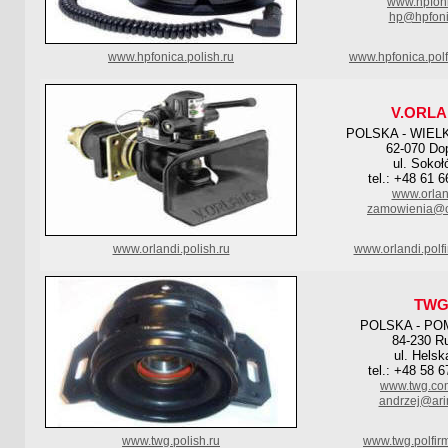
www.hpfoni
hp@hpfoni
www.hpfonica.polish.ru
www.hpfonica.pol
V.ORLA
POLSKA - WIEL
62-070 Do
ul. Sokoł
tel.: +48 61 
www.orlan
zamowienia@or
www.orlandi.polish.ru
www.orlandi.polf
TW
POLSKA - PO
84-230 R
ul. Helsk
tel.: +48 58 
www.twg.com
andrzej@arin
www.twg.polish.ru
www.twg.polfir