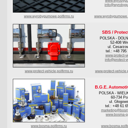
www.wyrobyg
info@wyrobyg
www.wyrobygumowe.polfirms.ru
www.wyrobygumowe.p
SBS / Protec
POLSKA - DOL
52-408 Wr
ul. Cesarzo
tel.: +48 795
www.protect-v
info@protect-v
www.protect-vehicle.polfirms.ru
www.protect-vehicle.
B.G.E. Automoti
POLSKA - WIEL
60-734 P
ul. Głogow
tel.: +48 61 
marketing@bosm
www.bosma-g
www.bosma.polfirms.ru
www.bosma.polfi