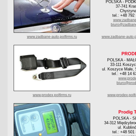
POLSKA - POD
37-741 Kra
Chyrzyn
tel.: +48 792
www.zadbane-
biuro@zadbane
www.zadbane-auto.polfirms.ru
www.zadbane-auto.p
PROD
POLSKA - MAŁ
33-111 Koszyc
ul. Koszyce Małe,
tel.: +48 14 
www.prode
biuro@prod
www.prodex.polfirms.ru
www.prodex.polf
Prodig 
POLSKA - S
34-312 Międzybrod
ul. Kublin
tel.: +48 501