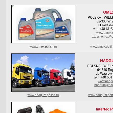
OME
POLSKA - WIE
62-300 Wrz
ul.Kolejo
tel.: +48 61 
www.omex.n
czesci.omex@g
www.omex.polish.ru
www.omex.polfi
NADG
POLSKA - WIEL
64-610 Ro
ul. Wągrowi
‎ tel.: +48 50
www.nadg
nadgum@nad
www.nadgum.polish.ru
www.nadgum.polf
Intertec 