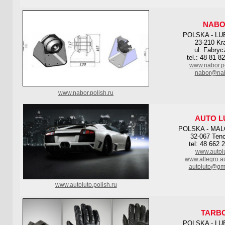
NAB
POLSKA - LU
23-210 Kr
ul. Fabryc
tel.: 48 81 8
www.nabor.po
nabor@nab
www.nabor.polish.ru
AUTO L
POLSKA - MA
32-067 Ten
tel: 48 662 
www.autolu
www.allegro.au
autoluto@gm
www.autoluto.polish.ru
TARB
POLSKA - LU