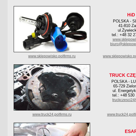
HiD
POLSKA - S
41-810 Za
ul.Żywiec
tel.: +48 32 
www.sklepowi
biuro@sklepow
www.sklepowisko.polfirms.ru
www.sklepowisko.po
TRUCK CZĘ
POLSKA - L
65-729 Zielo
ul. Energety
tel.: +48 530
truckczesci24
www.truck24.polfirms.ru
www.truck24.polf
ESA