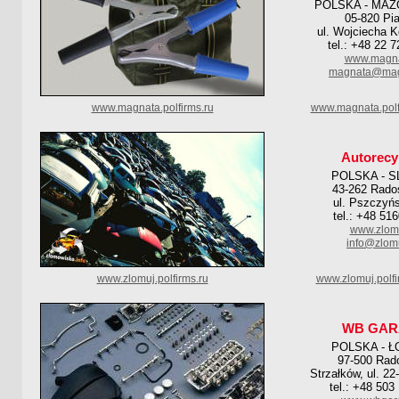
POLSKA - MAZ
05-820 Pi
ul. Wojciecha 
tel.: +48 22 
www.magna
magnata@mag
www.magnata.polfirms.ru
www.magnata.polf
Autorecy
POLSKA - S
43-262 Rado
ul. Pszczyń
tel.: +48 51
www.zlomu
info@zlomu
www.zlomuj.polfirms.ru
www.zlomuj.polf
WB GAR
POLSKA - Ł
97-500 Ra
Strzałków, ul. 22
tel.: +48 503