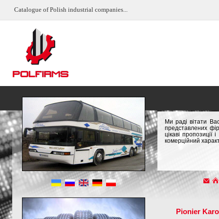
Catalogue of Polish industrial companies...
Ми раді вітати Ва
представлених фір
цікаві пропозиції
комерційний характ
Pionier Karo