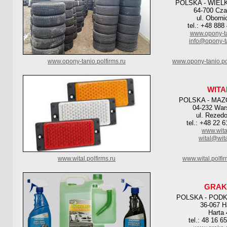
POLSKA - WIEL
64-700 Cz
ul. Oborni
tel.: +48 888
www.opony-ta
info@opony-t
www.opony-tanio.polfirms.ru
www.opony-tanio.po
WITA
POLSKA - MAZ
04-232 Wa
ul. Rezed
tel.: +48 22 
www.wita
wital@wita
www.wital.polfirms.ru
www.wital.polfi
GRA
POLSKA - POD
36-067 H
Harta 
tel.: 48 16 6