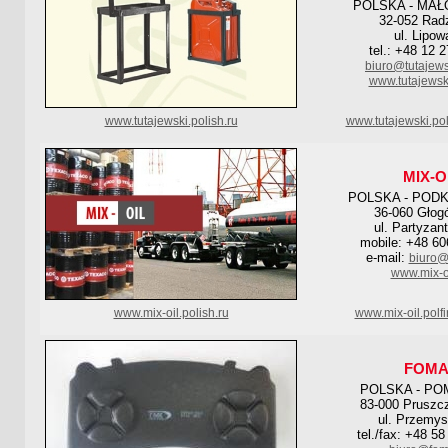
POLSKA - MAŁ
32-052 Rad
ul. Lipow
tel.: +48 12 
biuro@tutajews
www.tutajewsk
www.tutajewski.polish.ru
www.tutajewski.po
MIX-O
POLSKA - POD
36-060 Głog
ul. Partyzan
mobile: +48 60
e-mail:
biuro@m
www.mix-oi
www.mix-oil.polish.ru
www.mix-oil.polf
FOM
POLSKA - PO
83-000 Pruszc
ul. Przemys
tel./fax: +48 5