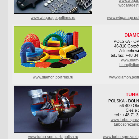
www.wbgara
wbgarage@
www.wbgarage.polfirms.ru
www.wbgarage.pol
DIAM
POLSKA - O
46-310 Gorzó
Zdziechowi
tel./fax: +48 3
www.diamo
biuro@diam
www.diamon.polfirms.ru
www.diamon.polf
TURB
POLSKA - DOL
56-400 Ole
Cieśle 
tel.: +48 71 
www.turbo-sprez
turbosprezark
www.turbo-sprezarki.polish.ru
www.turbo-sprezarki.