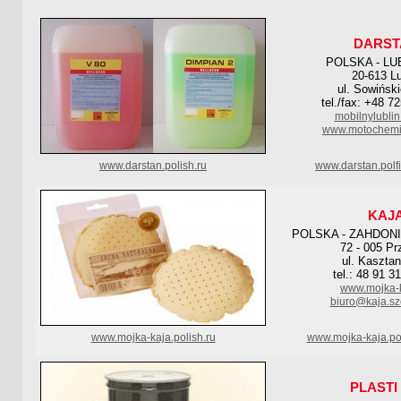
DARST
POLSKA - LU
20-613 Lu
ul. Sowińsk
tel./fax: +48 7
mobilnylubli
www.motochemia
www.darstan.polish.ru
www.darstan.polf
KAJ
POLSKA - ZAHDON
72 - 005 Pr
ul. Kaszta
tel.: 48 91 3
www.mojka-k
biuro@kaja.sz
www.mojka-kaja.polish.ru
www.mojka-kaja.po
PLASTI 