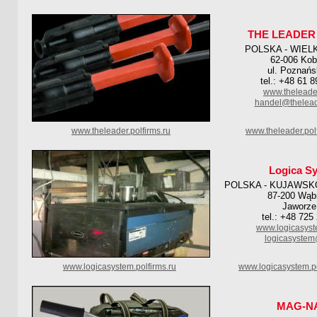
THE LEADER
POLSKA - WIEL
62-006 Kob
ul. Poznańs
tel.: +48 61 
www.theleade
handel@thelead
www.theleader.polfirms.ru
www.theleader.pol
Logica S
POLSKA - KUJAWSK
87-200 Wąb
Jaworze
tel.: +48 725
www.logicasyst
logicasyste
www.logicasystem.polfirms.ru
www.logicasystem.p
MAG-N