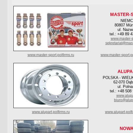
MASTER-
NIEM
80807 Mü
ul. Nazw
tel.: +49 89 
www.master-s
sekretariat@mast
www.master-sport.polfirms.ru
www.master-sport.p
ALUPA
POLSKA - WIEL
62-070 Dą
ul. Poln
tel.: +48 508
www.alupa
biuro@alupa
www.alupart.polfirms.ru
www.alupart.polf
NOW