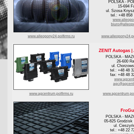
POLSKA - PO
15-694 F
ul. Szosa Knys
tel.: +48 858
www.alleopo
biuro@alleop
www.alleopony24.polfirms.ru
www.alleopony24.po
ZENIT Autogas |
POLSKA - MAZ
26-600 R
ul. Chorzows
tel.: +48 48 
fax: +48 48 3
www.agcent
agc@agcent
www.agcentrum.polfirms.ru
www.agcentrum.pol
FroG
POLSKA - MAZ
05-825 Grodzisk
ul. Cieszyń
tel.: +48 22 