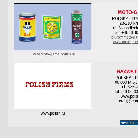
MOTO-G
POLSKA - LU
23-210 Kr
ul. Niepodleg
tel.: +48 81 
biuro@moto-ga
www.moto-gam
www.moto-gama.polish.ru
NAZWA F
POLSKA - 
00-000 Miej
ul. Nazw
tel.: 48 00 0
www.polis
crab@kr.on
www.polish.ru