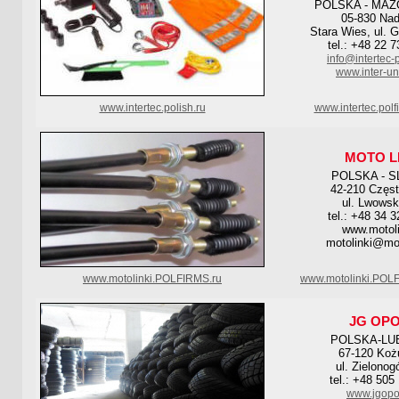
POLSKA - MAZ
05-830 Nad
Stara Wies, ul. 
tel.: +48 22 
info@intertec-
www.inter-un
www.intertec.polish.ru
www.intertec.pol
MOTO L
POLSKA - S
42-210 Częs
ul. Lwowsk
tel.: +48 34 
www.motoli
motolinki@mot
www.motolinki.POLFIRMS.ru
www.motolinki.POL
JG OP
POLSKA-LU
67-120 Ko
ul. Zielonog
tel.: +48 505
www.jgopo