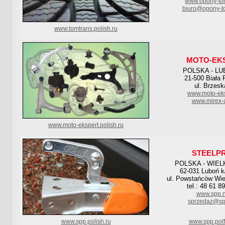
www.opony-tom
biuro@opony-to
www.tomtrans.polish.ru
MOTO-EK
POLSKA - LU
21-500 Biała 
ul. Brzesk
www.moto-eks
www.mirex-a
www.moto-ekspert.polish.ru
STEELP
POLSKA - WIE
62-031 Luboń k
ul. Powstańców Wie
tel.: 48 61 8
www.spp.n
sprzedaz@spp
www.spp.polish.ru
www.spp.polf