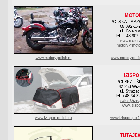
MOTO
POLSKA - MAZ
05-092 Łom
ul. Kolejo
tel.: +48 602
www.motory
motory@motor
www.motory.polish.ru
www.motory.polf
IZISP
POLSKA - Ś
42-263 Wr
ul. Straża
tel: +48 34 3
sales@izisp
www.izispo
www.izisport.polish.ru
www.izisport.pol
TUTAJE