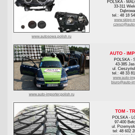
POLSKA - MA
33-311 Wiel
Dąbrowa
tel.: 48 18 5
www.sklep-m
czesci@auto
www.autosowa.polish.ru
AUTO - IM
POLSKA - 
43-385 Jas
ul. Cieszyńs
tel.: 48 33 8
www.auto-imp
biuro@auto-im
www.auto-importer.polish.ru
TOM - T
POLSKA - L
97-400 Beł
ul. Przemysł
tel: 48 602 