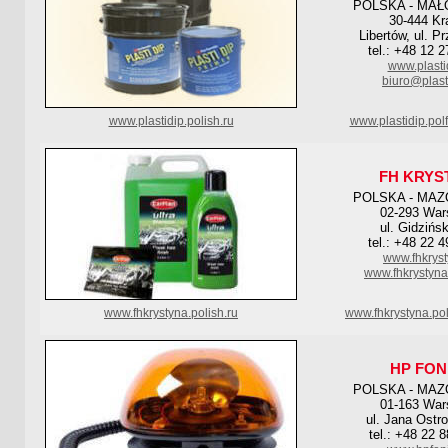
POLSKA - MAŁ
30-444 K
Libertów, ul. P
tel.: +48 12 
www.plastid
biuro@plasti
www.plastidip.polish.ru
www.plastidip.pol
FH KRYS
POLSKA - MAZ
02-293 Wa
ul. Gidzińs
tel.: +48 22 
www.fhkryst
www.fhkrystyna
www.fhkrystyna.polish.ru
www.fhkrystyna.po
HP FON
POLSKA - MAZ
01-163 Wa
ul. Jana Ostr
tel.: +48 22 