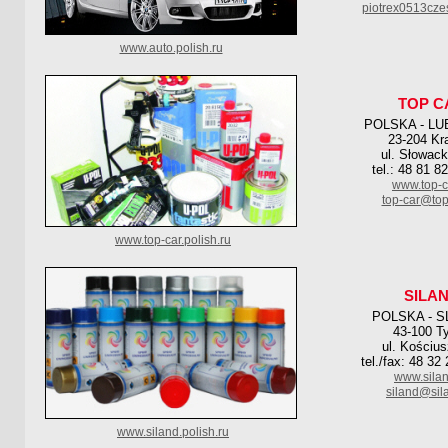
piotrex0513cze
www.auto.polish.ru
TOP C
POLSKA - LU
23-204 Kr
ul. Słowack
tel.: 48 81 8
www.top-c
top-car@top
www.top-car.polish.ru
SILA
POLSKA - S
43-100 T
ul. Kościus
tel./fax: 48 32
www.silan
siland@sil
www.siland.polish.ru