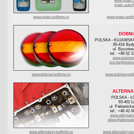
www.grako.a
grako.auto
www.grako.polfirms.ru
www.grako.polfi
DOBM
POLSKA - KUJAWSK
85-416 Byd
ul. Byszews
tel.: +48 52 
www.dobmar.
poczta@dobma
www.dobmar.polfirms.ru
www.dobmar.polf
ALTERNA
POLSKA - Ł
93-402 Ł
ul. Pabianick
tel.: +48 42 
www.alternator
sklep@alternato
www.alternatory.polfirms.ru
www.alternatory.po