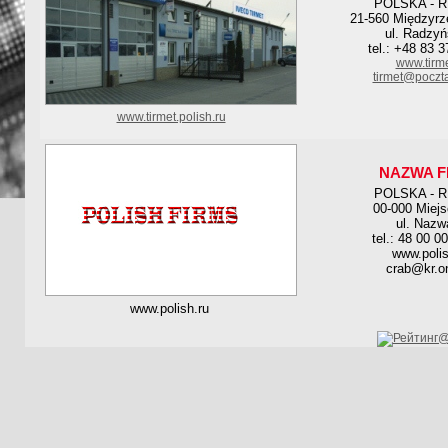
POLSKA - 
21-560 Międzyrz
ul. Radzyń
tel.: +48 83 
www.tirme
tirmet@poczta
www.tirmet.polish.ru
NAZWA F
POLSKA - 
00-000 Miej
ul. Nazw
tel.: 48 00 0
www.polis
crab@kr.on
www.polish.ru