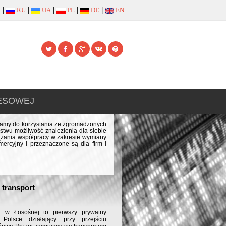
|
RU
|
UA
|
PL
|
DE
|
EN
NESOWEJ
szamy do korzystania ze zgromadzonych
stwu możliwość znalezienia dla siebie
iązania współpracy w zakresie wymiany
ercyjny i przeznaczone są dla firm i
transport
 Łosośnej to pierwszy prywatny
Polsce działający przy przejściu