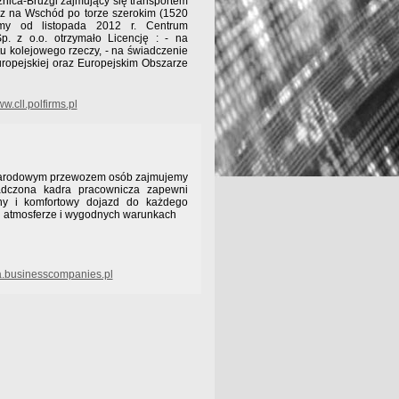
źnica-Bruzgi zajmujący się transportem
z na Wschód po torze szerokim (1520
emy od listopada 2012 r. Centrum
p. z o.o. otrzymało Licencję : - na
tu kolejowego rzeczy, - na świadczenie
Europejskiej oraz Europejskim Obszarze
w.cll.polfirms.pl
narodowym przewozem osób zajmujemy
adczona kadra pracownicza zapewni
zny i komfortowy dojazd do każdego
j atmosferze i wygodnych warunkach
a.businesscompanies.pl