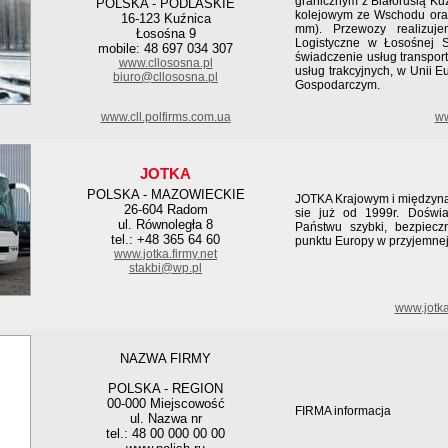
granicznym z Białorusią Ku
POLSKA - PODLASKIE
kolejowym ze Wschodu ora
16-123 Kuźnica
mm). Przewozy realizuj
Łosośna 9
Logistyczne w Łosośnej S
mobile: 48 697 034 307
świadczenie usług transpor
www.cllososna.pl
usług trakcyjnych, w Unii 
biuro@cllososna.pl
Gospodarczym.
www.cll.polfirms.com.ua
ww
JOTKA
POLSKA - MAZOWIECKIE
JOTKA Krajowym i między
26-604 Radom
sie już od 1999r. Doświ
ul. Równoległa 8
Państwu szybki, bezpiec
tel.: +48 365 64 60
punktu Europy w przyjemne
www.jotka.firmy.net
stakbi@wp.pl
www.jotk
NAZWA FIRMY
POLSKA - REGION
00-000 Miejscowość
FIRMA informacja
ul. Nazwa nr
tel.: 48 00 000 00 00