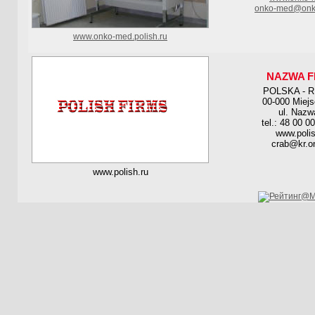
onko-med@onk
www.onko-med.polish.ru
NAZWA F
POLSKA - 
00-000 Miej
ul. Nazw
tel.: 48 00 0
www.polis
crab@kr.on
www.polish.ru