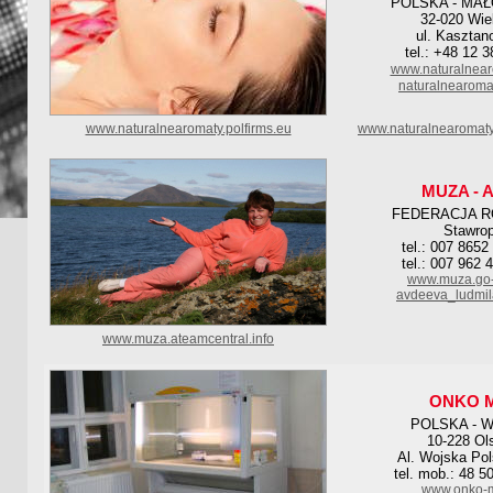
POLSKA - MA
32-020 Wie
ul. Kasztan
tel.: +48 12 
www.naturalnea
naturalnearoma
www.naturalnearomaty.polfirms.eu
www.naturalnearomaty
MUZA - 
FEDERACJA 
Stawrop
tel.: 007 8652
tel.: 007 962 
www.muza.go-
avdeeva_ludmil
www.muza.ateamcentral.info
ONKO 
POLSKA - 
10-228 Ol
Al. Wojska Pol
tel. mob.: 48 5
www.onko-m