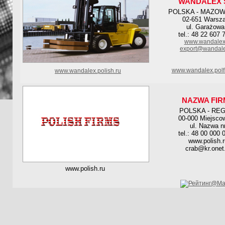
WANDALEX S
POLSKA - MAZOW
02-651 Warsz
ul. Garażowa
tel.: 48 22 607 
www.wandalex
export@wandale
www.wandalex.polf
www.wandalex.polish.ru
NAZWA FIR
POLSKA - RE
00-000 Miejsco
ul. Nazwa n
tel.: 48 00 000 
www.polish.r
crab@kr.onet.
www.polish.ru