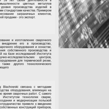
и 59 лет своей деятельности в
мышленности цветных металлов
 уровня производства изделий в
ими стандартами качества. Примером
ресование заграничных клиентов,
й продажи - это экспорт.
е и изготовление сварочного
 внедрение его в производство,
варочного оборудования и оснастки,
ния собственного производства и
й на базе исследований Института
но-исследовательских центров,
борудования для термической резки,
также другого технологического
ующего
howski связана с методами
одства оборудования, влияющих на
во время сварочных работ. С самого
 Институтом технологии сварки,
создании и модернизации польской
сотрудничество привело к введению
 собственных конструкций приборов,