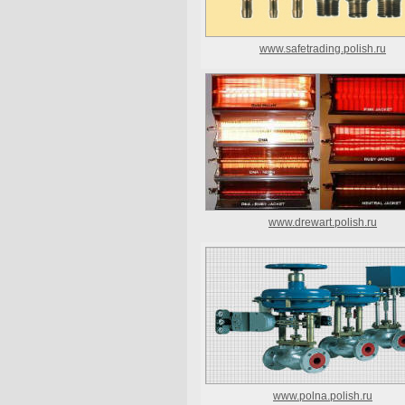
www.safetrading.polish.ru
www.drewart.polish.ru
www.polna.polish.ru