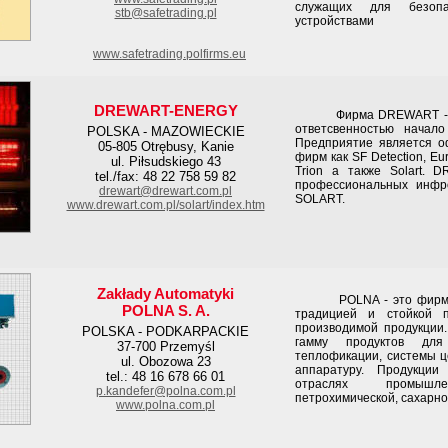
служащих для безоп
stb@safetrading.pl
устройствами
www.safetrading.polfirms.eu
DREWART-ENERGY
Фирма DREWART - ENE
ответсвенностью начало
POLSKA - MAZOWIECKIE
Предприятие является о
05-805 Otrębusy, Kanie
фирм как SF Detection, Eur
ul. Piłsudskiego 43
Trion а также Solart.
tel./fax: 48 22 758 59 82
профессиональных инфр
drewart@drewart.com.pl
SOLART.
www.drewart.com.pl/solart/index.htm
Zakłady Automatyki
POLNA - это фирма бо
POLNA S. A.
традицией и стойкой п
производимой продукции
POLSKA - PODKARPACKIE
гамму продуктов дл
37-700 Przemyśl
теплофикации, системы ц
ul. Obozowa 23
аппаратуру. Продукци
tel.: 48 16 678 66 01
отраслях промышле
p.kandefer@polna.com.pl
петрохимической, сахарно
www.polna.com.pl