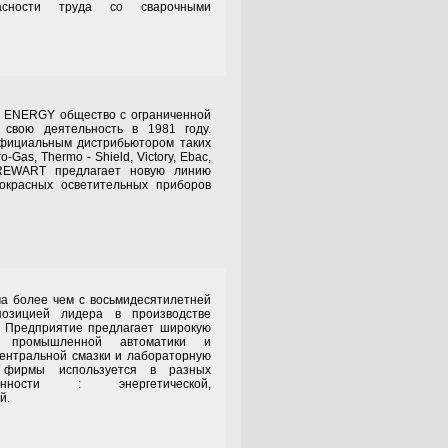
асности труда со сварочными
RGY общество с ограниченной
 свою деятельность в 1981 году.
фициальным дистрибьютором таких
o-Gas, Thermo - Shield, Victory, Ebac,
 DREWART предлагает новую линию
окрасных осветительных приборов
лее чем с восьмидесятилетней
озицией лидера в производстве
. Предприятие предлагает широкую
я промышленной автоматики и
ентральной смазки и лабораторную
и фирмы используется в разных
нности : энергетической,
й.