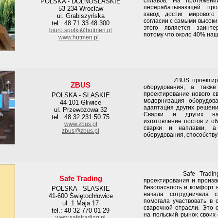
сплавов. На протяжени
POLSKA - DOLNOSLASKIE
перерабатывающей про
53-234 Wrocław
завод достиг мирового
ul. Grabiszyńska
согласии с самыми высок
tel.: 48 71 33 48 300
этого является заинте
biuro.spolki@hutmen.pl
потому что около 40% наше
www.hutmen.pl
ZBUS проектировани
ZBUS
оборудования, а также
проектирование нового с
POLSKA - SLASKIE
модернизация оборудова
44-101 Gliwice
адаптация других решени
ul. Przewozowa 32
Сварки и других науч
tel.: 48 32 231 50 75
изготовление постов и о
www.zbus.pl
сварки и наплавки, а 
zbus@zbus.pl
оборудования, способств
Safe Trading Blac
Safe Trading
проектирования и произв
безопасность и комфорт 
POLSKA - SLASKIE
начала сотрудничала с
41-600 Świętochłowice
помогала участвовать в 
ul. 1 Maja 17
сварочной отрасли. Это 
tel.: 48 32 770 01 29
на польский рынок своих
www.safetrading.pl