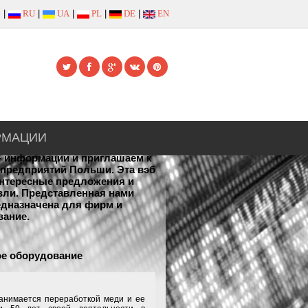
|
RU
|
UA
|
PL
|
DE
|
EN
РМАЦИИ
 - информации и приглашаем к
предприятий Польши. Эта вэб
 интересные предложения и
овли. Представленная нами
едназначена для фирм и
вание.
ое оборудование
ается переработкой меди и ее