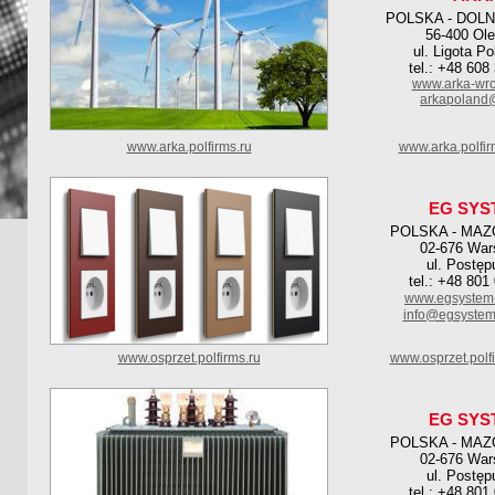
POLSKA - DOL
56-400 Ole
ul. Ligota P
tel.: +48 608
www.arka-wro
arkapoland
www.arka.polfirms.ru
www.arka.polfi
EG SYS
POLSKA - MAZ
02-676 Wa
ul. Postęp
tel.: +48 801
www.egsystem-
info@egsystem-
www.osprzet.polfirms.ru
www.osprzet.polf
EG SYS
POLSKA - MAZ
02-676 Wa
ul. Postęp
tel.: +48 801