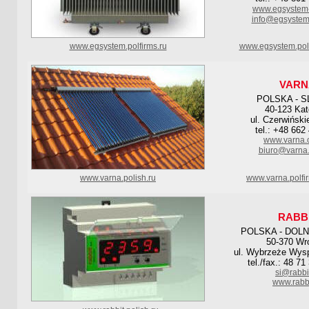
www.egsystem-
info@egsystem-
www.egsystem.polfirms.ru
www.egsystem.pol
VARN
POLSKA - S
40-123 Kat
ul. Czerwiński
tel.: +48 662
www.varna.
biuro@varna.
www.varna.polish.ru
www.varna.polfi
RABB
POLSKA - DOL
50-370 Wr
ul. Wybrzeże Wysp
tel./fax.: 48 7
si@rabbit
www.rabbi