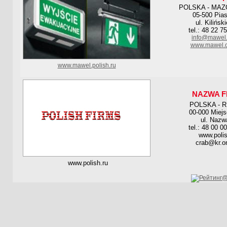
POLSKA - MAZ
05-500 Pia
ul. Kilińsk
tel.: 48 22 7
info@mawel.
www.mawel.
www.mawel.polish.ru
NAZWA F
POLSKA - 
00-000 Miej
ul. Nazw
tel.: 48 00 0
www.polis
crab@kr.on
www.polish.ru