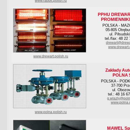
www.rabbit.polish.ru
PPHU DREWAR
PROMIENNIK
POLSKA - MAZ
05-805 Otrębu
ul. Piłsudsk
tel./fax: 48 22
drewart@drewa
www.drewart.
www.drewart.polish.ru
Zakłady Aut
POLNA S
POLSKA - POD
37-700 Prz
ul. Obozo
tel.: 48 16 6
g.wlazly@poln
www.polna.
www.polna.polish.ru
MAWEL Sp. 