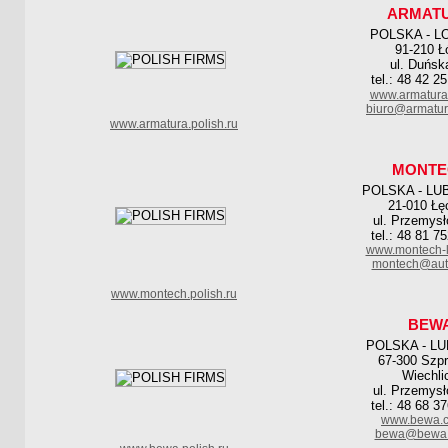
ARMAT
POLSKA - L
91-210 Ł
ul. Duńsk
tel.: 48 42 2
www.armatura.
biuro@armatura
www.armatura.polish.ru
MONTE
POLSKA - LU
21-010 Łę
ul. Przemys
tel.: 48 81 7
www.montech-l
montech@auto
www.montech.polish.ru
BEW
POLSKA - L
67-300 Szp
Wiechli
ul. Przemys
tel.: 48 68 3
www.bewa.c
bewa@bewa.