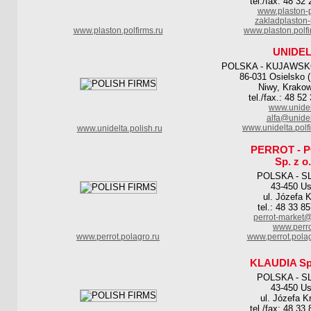
tel./fax: 48 32
www.plaston-p
zakladplaston
www.plaston.polfirms.ru
www.plaston.polf
UNIDE
POLSKA - KUJAWS
86-031 Osielsko 
Niwy, Krako
tel./fax.: 48 52
www.unidel
alfa@unidel
www.unidelta.polf
www.unidelta.polish.ru
PERROT - 
Sp. z o.
POLSKA - S
43-450 Us
ul. Józefa K
tel.: 48 33 8
perrot-market@
www.perro
www.perrot.polagro.ru
www.perrot.pola
KLAUDIA Sp.
POLSKA - S
43-450 Us
ul. Józefa K
tel./fax: 48 33