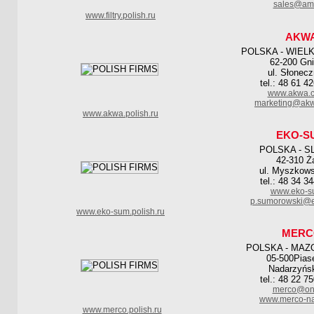
sales@ami
www.filtry.polish.ru
AKW
POLSKA - WIEL
62-200 Gn
ul. Słonec
tel.: 48 61 4
www.akwa.c
marketing@akw
www.akwa.polish.ru
EKO-S
POLSKA - S
42-310 Ża
ul. Myszkow
tel.: 48 34 3
www.eko-s
p.sumorowski@e
www.eko-sum.polish.ru
MERC
POLSKA - MAZ
05-500Pias
Nadarzyńs
tel.: 48 22 7
merco@one
www.merco-na
www.merco.polish.ru