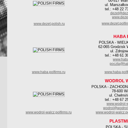
00-517 War
ul. Marszałk
tel.: +48 22 7
dezet@dez
www.deze
www.dezet.polfi
www.dezet.polish.ru
HABA 
POLSKA - WIE
62-065 Grodzisk 
ul. Zdrojo
tel.: +48 61 3
www.haba
poczta@hab
www.haba.polfirms.ru
www.haba.polf
WODROL 
POLSKA - ZACHOD
78-600 W
ul. Chełmi
tel.: +48 67 2
www.wodrol-w
wodrol@wodrol-
www.wodrol-walcz.polfirms.ru
www.wodrol-walcz.po
PLASTM
POLSKA - S