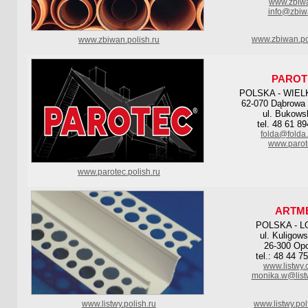
www.zbiwa
info@zbiw
www.zbiwan.po
www.zbiwan.polish.ru
PAROT
POLSKA - WIE
62-070 Dąbrowa 
ul. Bukows
tel. 48 61 8
folda@folda
www.parot
www.parotec.polish.ru
ARTM
POLSKA - L
ul. Kuligow
26-300 Op
tel.: 48 44 7
www.listwy.
monika.w@list
www.listwy.polish.ru
www.listwy.pol