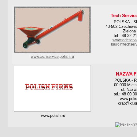
Tech Servic
POLSKA - S
43-502 Czechowic
Zielona
tel.: 48 32 2
www.techservic
biuro@techservi
www.techservice.polish.ru
NAZWA F
POLSKA - 
00-000 Miej
ul. Nazw
tel.: 48 00 0
www.polis
crab@kr.on
www.polish.ru