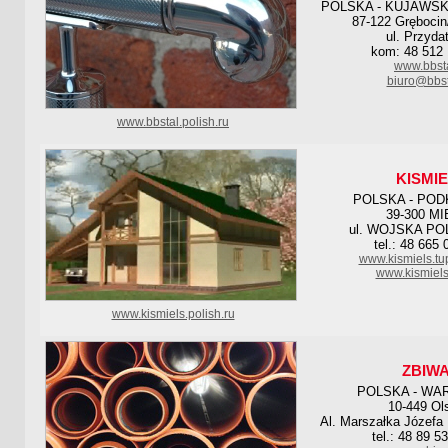
POLSKA - KUJAWS
87-122 Grębocin/
ul. Przyda
kom: 48 512 
www.bbsta
biuro@bbst
www.bbstal.polish.ru
KISMI
POLSKA - POD
39-300 M
ul. WOJSKA PO
tel.: 48 665
www.kismiels.tu
www.kismiel
www.kismiels.polish.ru
ZBIW
POLSKA - WA
10-449 Ol
Al. Marszałka Józefa 
tel.: 48 89 5