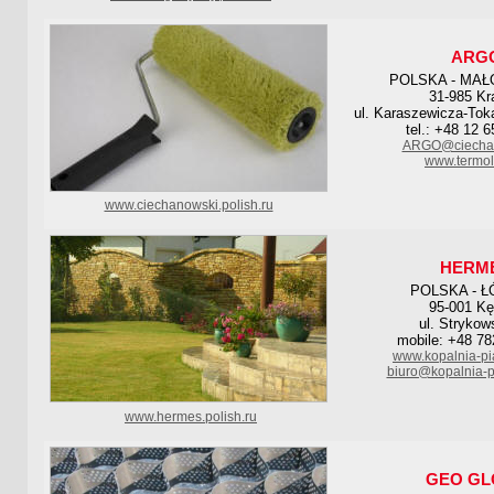
ARG
POLSKA - MAŁ
31-985 K
ul. Karaszewicza-Tok
tel.: +48 12 
ARGO@ciechan
www.termol
www.ciechanowski.polish.ru
HERM
POLSKA - Ł
95-001 Kę
ul. Strykow
mobile: +48 78
www.kopalnia-pi
biuro@kopalnia-p
www.hermes.polish.ru
GEO GL