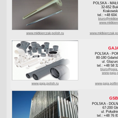
POLSKA - MAŁ
32-652 Bul
Krakowsk
tel.: +48 604
biuro@mktkie
www.mktkierc
www.mktkierczak.polish.ru
www.mktkierczak.po
GAJ
POLSKA - PO
80-180 Gdańs
ul. Glazur
tel.: +48 58 
biuro@gaja.
www.gaja.g
www.gaja.polish.ru
www.gaja.polfi
GSB
POLSKA - DOL
67-200 G
ul. Połudn
tel.: +48 76 