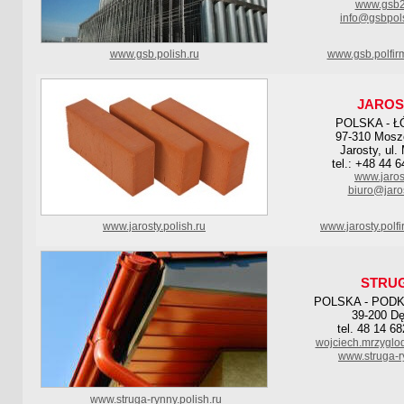
www.gsb2
info@gsbpol
www.gsb.polish.ru
www.gsb.polfir
JAROS
POLSKA - Ł
97-310 Mosz
Jarosty, ul. 
tel.: +48 44 
www.jarost
biuro@jaros
www.jarosty.polish.ru
www.jarosty.polf
STRU
POLSKA - POD
39-200 Dę
tel. 48 14 6
wojciech.mrzyglo
www.struga-r
www.struga-rynny.polish.ru