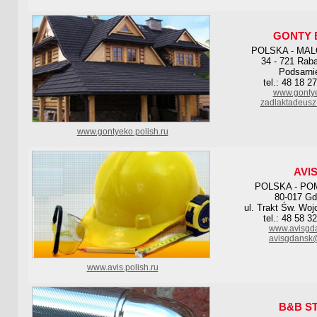
GONTY 
POLSKA - MA
34 - 721 Rab
Podsarni
tel.: 48 18 2
www.gontye
zadlaktadeusz
www.gontyeko.polish.ru
AVI
POLSKA - PO
80-017 G
ul. Trakt Św. Woj
tel.: 48 58 3
www.avisgda
avisgdansk
www.avis.polish.ru
B&B S