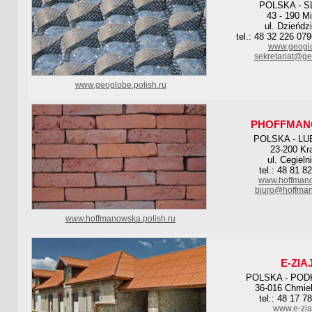
POLSKA - S
43 - 190 M
ul. Dzieńdz
tel.: 48 32 226 07
www.geoglo
sekretariat@ge
www.geoglobe.polish.ru
PHOFFMA
POLSKA - LU
23-200 Kr
ul. Cegieln
tel.: 48 81 8
www.hoffmano
biuro@hoffman
www.hoffmanowska.polish.ru
E-ZIA
POLSKA - POD
36-016 Chmiel
tel.: 48 17 7
www.e-zia