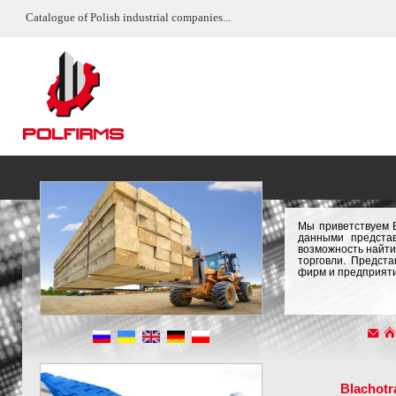
Catalogue of Polish industrial companies...
Мы приветствуем 
данными предста
возможность найти
торговли. Предст
фирм и предприят
Blachotr