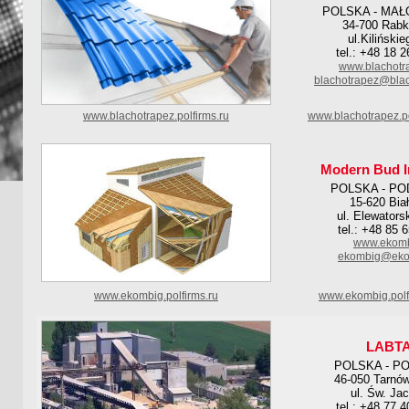
POLSKA - MAŁ
34-700 Rabk
ul.Kiliński
tel.: +48 18 
www.blachotr
blachotrapez@blac
www.blachotrapez.polfirms.ru
www.blachotrapez.p
Modern Bud I
POLSKA - PO
15-620 Bia
ul. Elewators
tel.: +48 85 
www.ekomb
ekombig@eko
www.ekombig.polfirms.ru
www.ekombig.polf
LABT
POLSKA - P
46-050 Tarnów
ul. Św. Ja
tel.: +48 77 