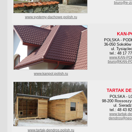
biuro@e-zi
www.systemy-dachowe.polish.ru
KAN-P
POLSKA - POD
36-050 Sokołów 
ul. Tysiącle
tel.: 48 17 7
www.KAN-POL
biuro@KAN-PO
www.kanpol.polish.ru
TARTAK D
POLSKA - L
98-200 Rossoszyc
ul. Sierad
tel.: 48 43 8
www.tartak-de
dendros@neos
www.tartak-dendros.polish.ru