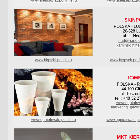
www.sklejkapisz.polfirms.ru
www.sklejkapisz.po
SKINP
POLSKA - LU
20-328 Lu
ul. L. He
hurt@handf
j.kaminski@nel
www.kirpichi.polish.ru
www.kyrpych.polf
ICiM
POLSKA - 
44-100 Gl
ul. Toszec
tel.: +48 32 
www.ogniotrw
marketing_gliwi
www.ogniotrwale.polish.ru
www.ogniotrwale.po
MKT KIE