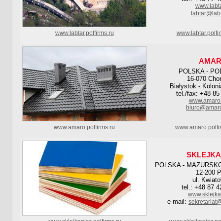
www.labta
labtar@labt
www.labtar.polfirms.ru
www.labtar.polf
AMA
POLSKA - PO
16-070 Cho
Białystok - Kolon
tel./fax: +48 8
www.amaro-
biuro@amaro
www.amaro.polfirms.ru
www.amaro.polfi
SKLEJKA
POLSKA - MAZURSKO
12-200 P
ul. Kwiat
tel.: +48 87 
www.sklejka
e-mail:
sekretariat@