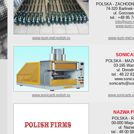
POLSKA - ZACHOD
74-320 Barline
ul. Gorzows
tel.: +48 95 
info@gum-m
www.gum-m
www.gum-met.polish.ru
www.gum-met.po
SONICA
POLSKA - MAZ
03-195 Wa
ul. Dorod
tel.: 48 22 8
www.sonica
sonicarts@son
www.sonicarts.polish.ru
www.sonicarts.p
NAZWA F
POLSKA - 
00-000 Miej
ul. Nazw
tel.: 48 00 0