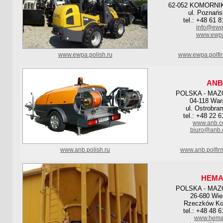
62-052 KOMORNIK
ul. Poznańs
tel.: +48 61 
info@ewp
www.ewpa
www.ewpa.polish.ru
www.ewpa.polfi
ANB
POLSKA - MAZ
04-118 Wa
ul. Ostrobra
tel.: +48 22 
www.anb.c
biuro@anb.
www.anb.polish.ru
www.anb.polfir
HEM
POLSKA - MAZ
26-680 Wie
Rzeczków Kol
tel.: +48 48 
www.hemar