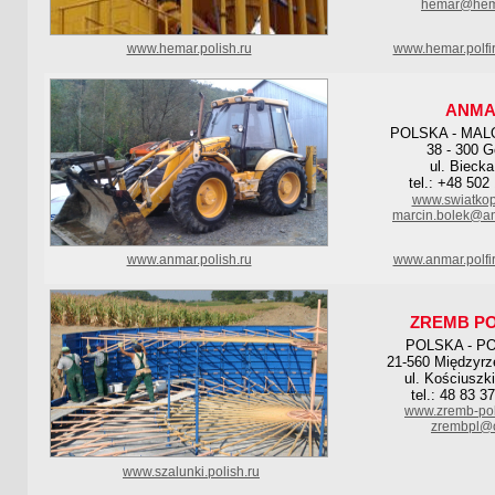
hemar@hem
www.hemar.polish.ru
www.hemar.polfi
ANM
POLSKA - MAL
38 - 300 G
ul. Bieck
tel.: +48 502
www.swiatkop
marcin.bolek@an
www.anmar.polish.ru
www.anmar.polfi
ZREMB P
POLSKA - P
21-560 Międzyrz
ul. Kościuszk
tel.: 48 83 3
www.zremb-po
zrembpl@o
www.szalunki.polish.ru