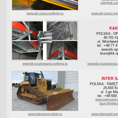
info@atl-cze
www.atl-czesci.polfirms.ru
www.atl-czesci.po
K&K
POLSKA - O
45-701 O
ul. Wrocławs
tel.: +48 77 
www.kk.opo
biuro@kk.op
www.kk-rusztowania.polfirms.ru
www.kk-rusztowania.
INTER 
POLSKA - ŚWIĘ
25-655 Ki
ul. 1-go Ma
tel.: +48 669
www.intersand.
biuro@inters
www.intersand.polish.ru
www.intersand.pol