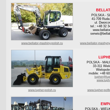
BELLA
POLSKA - S
41-709 Ruda
ul. Dworco
tel.: +48 32 
www.bellato
serwis@bellat
www.bellator-mashiny.polish.ru
www.bellator-mashyny
LUPH
POLSKA - MAŁ
33-311 Wiel
Wielopole
mobile: +48 60
lupher@lup
www.luphe
www.lupher.polish.ru
www.lupher.polf
EWP
POLSKA - WIEL