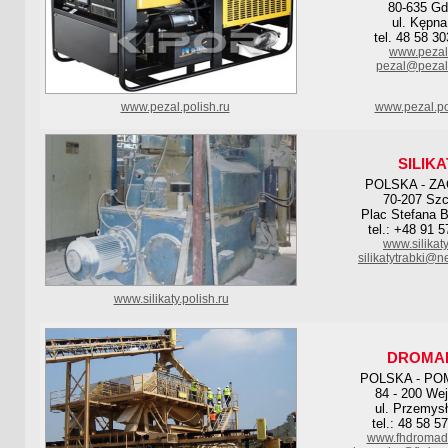
80-635 G
ul. Kępna
tel. 48 58 3
www.pezal
pezal@pezal
www.pezal.polish.ru
www.pezal.po
SILIK
POLSKA - Z
70-207 Szc
Plac Stefana B
tel.: +48 91 
www.silikaty
silikatytrabki@n
www.silikaty.polish.ru
DROMA
POLSKA - PO
84 - 200 We
ul. Przemys
tel.: 48 58 5
www.fhdromade