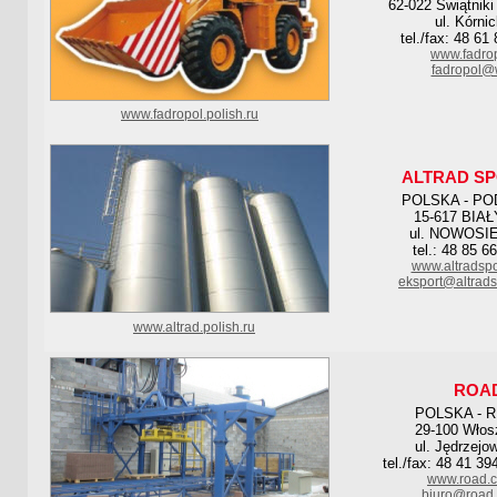
62-022 Świątniki
ul. Kórni
tel./fax: 48 61
www.fadrop
fadropol@
www.fadropol.polish.ru
ALTRAD S
POLSKA - PO
15-617 BIA
ul. NOWOSI
tel.: 48 85 6
www.altradsp
eksport@altrad
www.altrad.polish.ru
ROA
POLSKA - 
29-100 Wło
ul. Jędrzejo
tel./fax: 48 41 39
www.road.c
biuro@road.