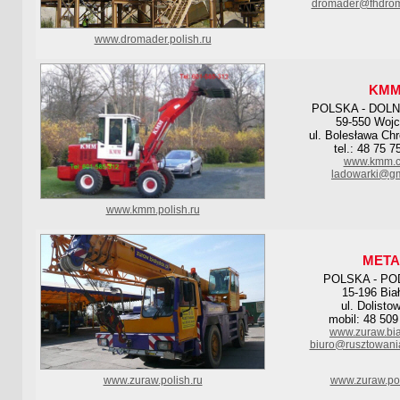
dromader@fhdrom
www.dromader.polish.ru
KM
POLSKA - DOL
59-550 Wojc
ul. Bolesława Ch
tel.: 48 75 
www.kmm.c
ladowarki@gm
www.kmm.polish.ru
META
POLSKA - PO
15-196 Bia
ul. Dolisto
mobil: 48 509
www.zuraw.bia
biuro@rusztowania
www.zuraw.polish.ru
www.zuraw.pol