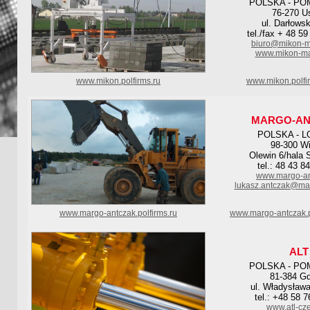
POLSKA - PO
76-270 U
ul. Darłows
tel./fax + 48 5
biuro@mikon-m
www.mikon-ma
www.mikon.polfirms.ru
www.mikon.polfi
MARGO-AN
POLSKA - L
98-300 Wi
Olewin 6/hala 
tel.: 48 43 8
www.margo-an
lukasz.antczak@mar
www.margo-antczak.polfirms.ru
www.margo-antczak.p
ALT
POLSKA - PO
81-384 Gd
ul. Władysława
tel.: +48 58 
www.atl-cze