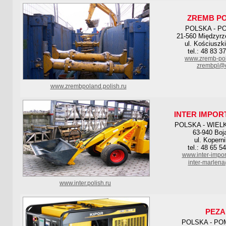
ZREMB P
POLSKA - P
21-560 Międzyrz
ul. Kościuszk
tel.: 48 83 3
www.zremb-po
zrembpl@o
www.zrembpoland.polish.ru
INTER IMPOR
POLSKA - WIEL
63-940 Boj
ul. Kopern
tel.: 48 65 5
www.inter-import
inter-marlen
www.inter.polish.ru
PEZA
POLSKA - PO