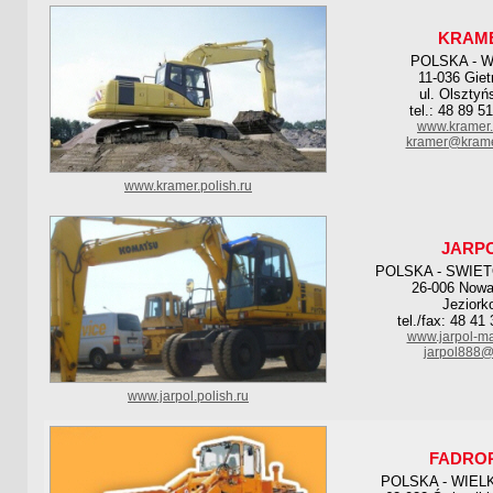
KRAM
POLSKA - 
11-036 Giet
ul. Olsztyń
tel.: 48 89 5
www.kramer.
kramer@krame
www.kramer.polish.ru
JARP
POLSKA - SWIE
26-006 Nowa
Jeziork
tel./fax: 48 41
www.jarpol-ma
jarpol888@
www.jarpol.polish.ru
FADRO
POLSKA - WIEL