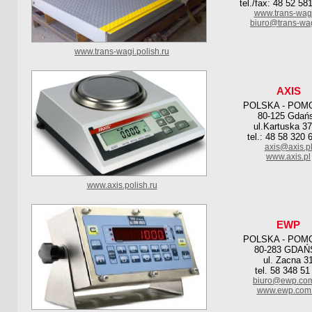
tel./fax: 48 52 58
www.trans-wagi
biuro@trans-wag
www.trans-wagi.polish.ru
AXIS
POLSKA - POM
80-125 Gdań
ul.Kartuska 3
tel.: 48 58 320 
axis@axis.p
www.axis.pl
www.axis.polish.ru
EWP
POLSKA - POM
80-283 GDAŃ
ul. Zacna 3
tel. 58 348 51
biuro@ewp.com
www.ewp.com.