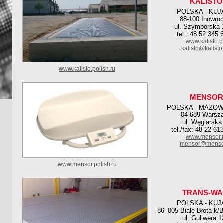
KALISTO
POLSKA - KU
88-100 Inowro
ul. Szymborska 
tel.: 48 52 345 
www.kalisto.b
kalisto@kalisto
www.kalisto.polish.ru
MENSOR
POLSKA - MAZOW
04-689 Warsz
ul. Węglarska
tel./fax: 48 22 61
www.mensor.
mensor@mensor
www.mensor.polish.ru
TRANS-WA
POLSKA - KU
86–005 Białe Błota k
ul. Guliwera 1