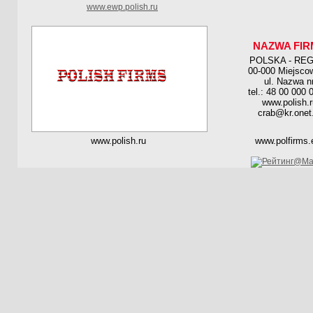
www.ewp.polish.ru
NAZWA FIR
POLSKA - RE
00-000 Miejsco
ul. Nazwa n
tel.: 48 00 000 
www.polish.r
crab@kr.onet.
www.polish.ru
www.polfirms