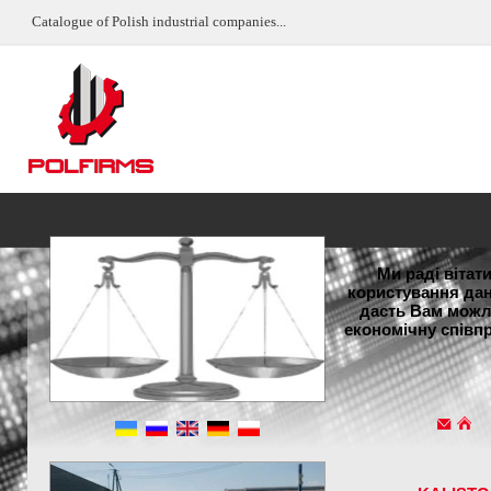
Catalogue of Polish industrial companies...
Ми раді вітат
користування дан
дасть Вам можли
економічну співп