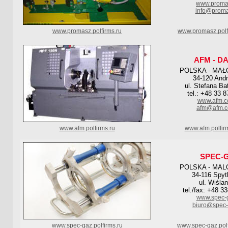
www.proma
info@proma
www.promasz.polfirms.ru
www.promasz.polf
AFM - D
POLSKA - MAŁ
34-120 And
ul. Stefana Ba
tel.: +48 33 
www.afm.c
afm@afm.c
www.afm.polfirms.ru
www.afm.polfir
SPEC-
POLSKA - MAL
34-116 Spyt
ul. Wiśla
tel./fax: +48 3
www.spec-g
biuro@spec-
www.spec-gaz.polfirms.ru
www.spec-gaz.pol