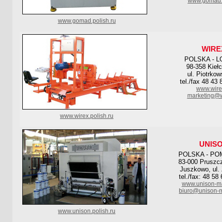
www.gomad.
www.gomad.polish.ru
WIRE
POLSKA - L
98-358 Kieł
ul. Piotrko
tel./fax 48 43
www.wire
marketing@w
www.wirex.polish.ru
UNIS
POLSKA - PO
83-000 Pruszc
Juszkowo, ul.
tel./fax: 48 58
www.unison-ma
biuro@unison-m
www.unison.polish.ru