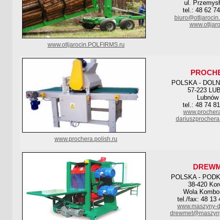
ul. Przemys
tel.: 48 62 7
biuro@otljarocin.
www.otljaro
www.otljarocin.POLFIRMS.ru
PROCH
POLSKA - DOL
57-223 L
Lubnów
tel.: 48 74 8
www.prochera
dariuszprochera
www.prochera.polish.ru
DREW
POLSKA - POD
38-420 Kor
Wola Kombo
tel./fax: 48 13
www.maszyny-d
drewmet@maszyny