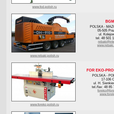
www.fod.polish.ru
BG
POLSKA - MAZ
05-505 Pr
ul. Kolejo
tel. 48 501 
rebaki@inte
www.rebaki.i
www.rebaki.polish.ru
FOR EKO-PRO
POLSKA - PO
17-106 O
ul. H. Sienki
tel./fax: 48 85
foreko@for
www.forek
www.foreko.polish.ru