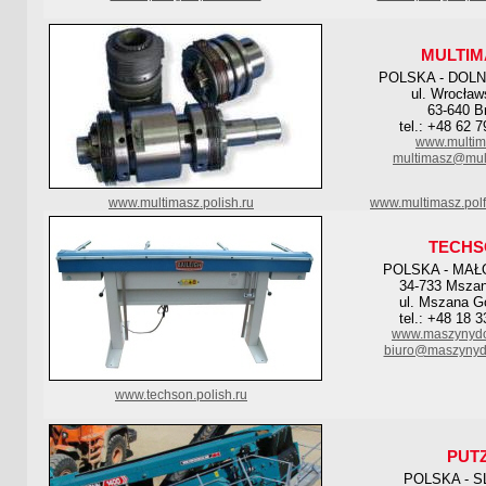
MULTIM
POLSKA - DOL
ul. Wrocław
63-640 Br
tel.: +48 62 
www.multim
multimasz@mult
www.multimasz.polish.ru
www.multimasz.pol
TECHS
POLSKA - MAŁ
34-733 Msza
ul. Mszana G
tel.: +48 18 
www.maszynydo
biuro@maszynyd
www.techson.polish.ru
PUT
POLSKA - S