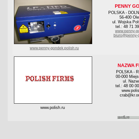
PENNY G
POLSKA - DOL
56-400 Ole
ul. Wojska Pol
tel.: 48 71 3
www.penny-go
biuro@penny-g
www.penny-gondek.polish.ru
NAZWA F
POLSKA - 
00-000 Miej
ul. Nazw
tel.: 48 00 0
www.polis
crab@kr.on
www.polish.ru