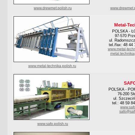
www.drewmet.polish.ru
www.drewmet.p
Metal-Tec
POLSKA - Ł
97-570 Prz
ul. Radomszc
tel./fax: 48 44
www.metal-techn
metal.technika
www.metal-technika.polish.ru
SAF
POLSKA - PO
76-200 Sł
ul. Szczeci
tel.: 48 59 8
www.safo
safo@saf
www.safo.polish.ru