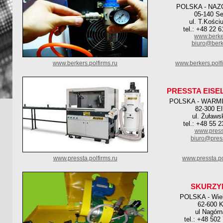
POLSKA - NAZ
05-140 Se
ul. T.Kości
tel.: +48 22 
www.berke
biuro@berk
www.berkers.polfirms.ru
www.berkers.polf
PRESSTA EISE
POLSKA - WARMI
82-300 El
ul. Żuławs
tel.: +48 55 
www.press
biuro@press
www.pressta.polfirms.ru
www.pressta.po
SKURZY
POLSKA - Wie
62-600 K
ul Nagórn
tel.: +48 502