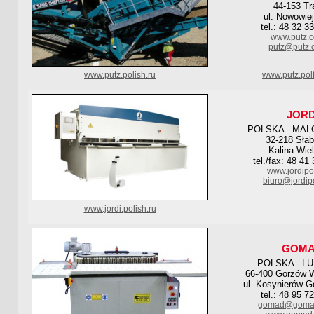
44-153 Tr
ul. Nowowie
tel.: 48 32 3
www.putz.c
putz@putz.
www.putz.polish.ru
www.putz.pol
JORD
POLSKA - MAL
32-218 Sła
Kalina Wie
tel./fax: 48 41
www.jordipo
biuro@jordip
www.jordi.polish.ru
GOM
POLSKA - L
66-400 Gorzów W
ul. Kosynierów G
tel.: 48 95 7
gomad@gomad