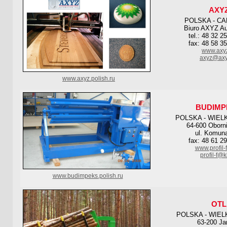
AXY
POLSKA - CA
Biuro AXYZ Au
tel.: 48 32 2
fax: 48 58 3
www.axyz
axyz@axy
www.axyz.polish.ru
BUDIMP
POLSKA - WIEL
64-600 Oborni
ul. Komuna
fax: 48 61 2
www.profil-f
profil-f@k
www.budimpeks.polish.ru
OTL
POLSKA - WIE
63-200 Ja