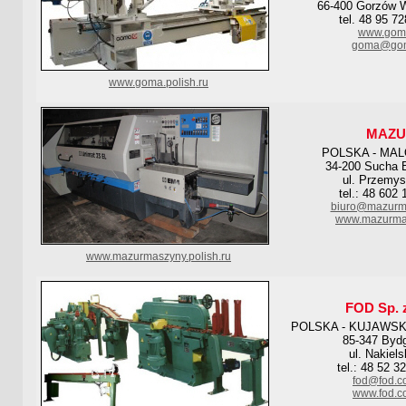
66-400 Gorzów W
tel. 48 95 7
www.gom
goma@gom
www.goma.polish.ru
MAZU
POLSKA - MA
34-200 Sucha 
ul. Przemys
tel.: 48 602
biuro@mazurma
www.mazurmas
www.mazurmaszyny.polish.ru
FOD Sp. z
POLSKA - KUJAWS
85-347 Byd
ul. Nakiel
tel.: 48 52 3
fod@fod.c
www.fod.c