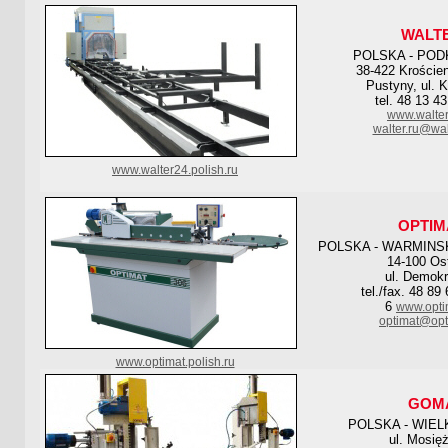
WALT
POLSKA - POD
38-422 Krości
Pustyny, ul. 
tel. 48 13 4
www.walter
walter.ru@wal
www.walter24.polish.ru
OPTIM
POLSKA - WARMINS
14-100 Os
ul. Demokr
tel./fax. 48 89
6
www.opti
optimat@opt
www.optimat.polish.ru
GOM
POLSKA - WIE
ul. Mosię