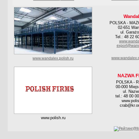
Wanda
POLSKA - MAZ
02-651 Wa
ul. Garaż
Tel.: 48 22 6
www.wandal
export@wand
www.wandalex.p
www.wandalex.polish.ru
NAZWA F
POLSKA - 
00-000 Miej
ul. Nazw
tel.: 48 00 0
www.polis
crab@kr.on
www.polish.ru