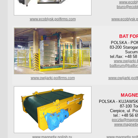
www.ecobly
biuro@ecobl
www.ecoblysk.polfirms.com
www.ecoblysk.p
BAT FO
POLSKA - PO
83-200 Staroga
Sucum
tel./fax: +48 5
www.owijarki-
batforum@batfor
www.owijarki.polfirms.com
www.owijarki.pol
MAGNE
POLSKA - KUJAWS
87-100 To
Cierpice, ul. P
tel.: +48 56 
poczta@magnet
www.magnetix
www.magnetix.polish.ru
www.magnetix.polf