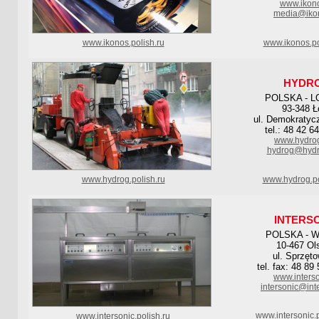
www.ikono
media@ikon
www.ikonos.polish.ru
www.ikonos.po
HYDR
POLSKA - L
93-348 Ł
ul. Demokratyc
tel.: 48 42 6
www.hydro
hydrog@hyd
www.hydrog.polish.ru
www.hydrog.po
INTERS
POLSKA - 
10-467 Ol
ul. Sprzęt
tel. fax: 48 89
www.interso
intersonic@inte
www.intersonic.
www.intersonic.polish.ru