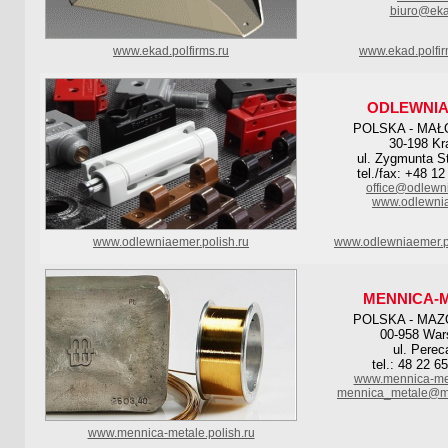
biuro@eka
www.ekad.polfirms.ru
www.ekad.polfi
ODLEWNIA
POLSKA - MAŁ
30-198 K
ul. Zygmunta S
tel./fax: +48 1
office@odlewn
www.odlewnia
www.odlewniaemer.polish.ru
www.odlewniaemer.p
MENNICA-
POLSKA - MAZ
00-958 Wa
ul. Perec
tel.: 48 22 6
www.mennica-met
mennica_metale@me
www.mennica-metale.polish.ru