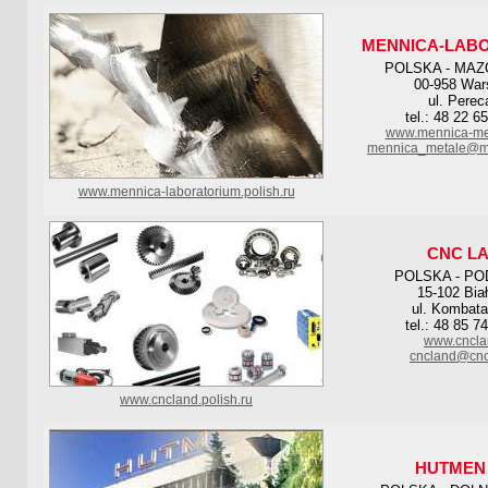
MENNICA-LAB
POLSKA - MAZ
00-958 Wa
ul. Perec
tel.: 48 22 6
www.mennica-met
mennica_metale@me
www.mennica-laboratorium.polish.ru
CNC L
POLSKA - PO
15-102 Bia
ul. Kombata
tel.: 48 85 7
www.cncla
cncland@cnc
www.cncland.polish.ru
HUTMEN 