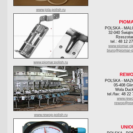
www.jola.polish.ru
PIOM
POLSKA - MAL
32-040 Świątn
Rzeszotar
tel.: 48 12 2
www.piomar-ok
biuro@piomar-o
www.piomar.polish.ru
REW
POLSKA - MAZ
05-408 Gli
Wola Duc
tel./fax: 48 22
www.rewo
rewop@rew
www.rewop.polish.ru
UNIO