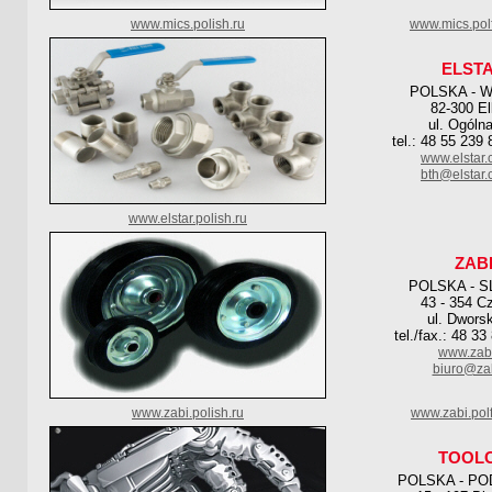
www.mics.polish.ru
www.mics.pol
ELST
POLSKA - 
82-300 El
ul. Ogóln
tel.: 48 55 239 
www.elstar.
bth@elstar.
www.elstar.polish.ru
ZAB
POLSKA - S
43 - 354 C
ul. Dwors
tel./fax.: 48 3
www.zabi
biuro@zab
www.zabi.polish.ru
www.zabi.pol
TOOL
POLSKA - PO