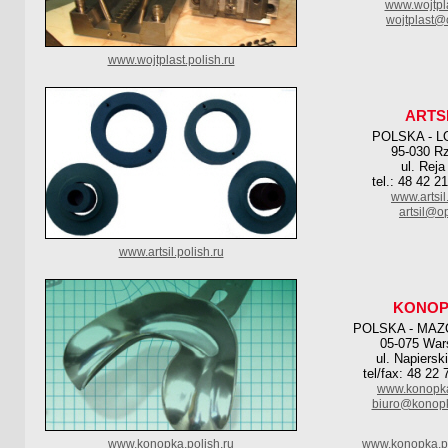
www.wojtpla
wojtplast@
www.wojtplast.polish.ru
ARTS
POLSKA - L
95-030 R
ul. Reja
tel.: 48 42 2
www.artsi
artsil@op
www.artsil.polish.ru
KONO
POLSKA - MAZ
05-075 Wa
ul. Napiersk
tel/fax: 48 22
www.konopk
biuro@konop
www.konopka.polish.ru
www.konopka.po