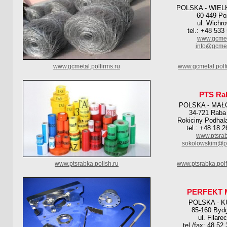
POLSKA - WIE
60-449 P
ul. Wichr
tel.: +48 533
www.gcmet
info@gcmet
www.gcmetal.polfirms.ru
www.gcmetal.polf
PTS Ra
POLSKA - MAŁ
34-721 Rab
Rokiciny Podhal
tel.: +48 18 
www.ptsrab
sokolowskim@pt
www.ptsrabka.polish.ru
www.ptsrabka.pol
PERFEKT 
POLSKA - 
85-160 Byd
ul. Filare
tel./fax: 48 52