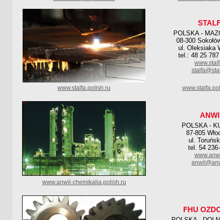
STAL
POLSKA - MAZ
08-300 Sokołów
ul. Oleksiaka 
tel.: 48 25 78
www.stalf
stalfa@stal
www.stalfa.polish.ru
www.stalfa.pol
ANWI
POLSKA - K
87-805 Wło
ul. Toruńs
tel. 54 236
www.anwi
anwil@anw
www.anwil-chemikalia.polish.ru
FHU OZD
POLSKA - DOL