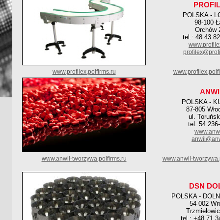
PROFI
POLSKA - L
98-100 Ł
Orchów 
tel.: 48 43 8
www.profil
profilex@prof
www.profilex.polfirms.ru
www.profilex.pol
ANWI
POLSKA - K
87-805 Wło
ul. Toruńs
tel. 54 236
www.anwi
anwil@anw
www.anwil-tworzywa.polfirms.ru
www.anwil-tworzywa.
DSN DO
POLSKA - DOL
54-002 Wr
Trzmielowic
tel.: +48 71 