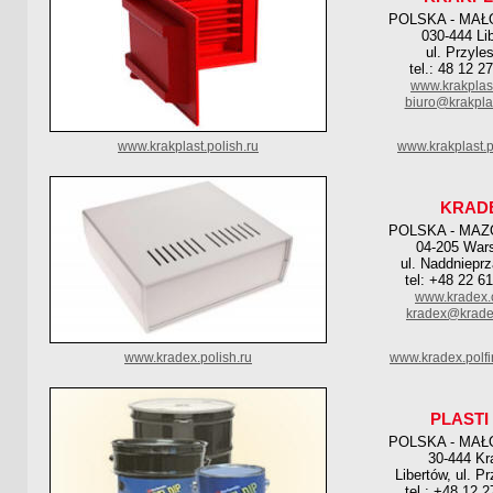
POLSKA - MAŁ
030-444 Li
ul. Przyle
tel.: 48 12 2
www.krakplas
biuro@krakpla
www.krakplast.polish.ru
www.krakplast.p
KRAD
POLSKA - MAZ
04-205 War
ul. Naddniepr
tel: +48 22 6
www.kradex.
kradex@krade
www.kradex.polish.ru
www.kradex.polf
PLASTI 
POLSKA - MAŁ
30-444 K
Libertów, ul. P
tel.: +48 12 