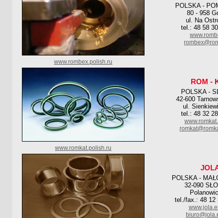
POLSKA - PO
80 - 958 G
ul. Na Ostr
tel.: 48 58 3
www.rombe
rombex@rom
www.rombex.polish.ru
ROM - 
POLSKA - S
42-600 Tarnow
ul. Sienkiew
tel.: 48 32 2
www.romkat.
romkat@romka
www.romkat.polish.ru
JOL
POLSKA - MAŁ
32-090 SŁ
Polanowic
tel./fax.: 48 1
www.jola.ei
biuro@jola.e