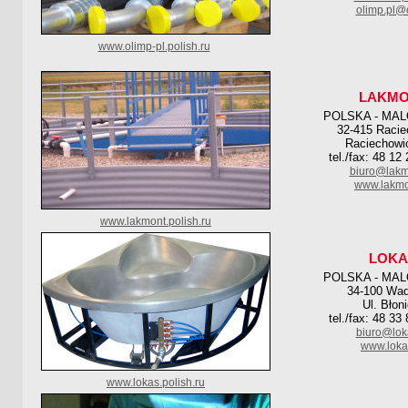
olimp.pl@
www.olimp-pl.polish.ru
LAKMO
POLSKA - MA
32-415 Racie
Raciechowi
tel./fax: 48 12
biuro@lakm
www.lakmo
www.lakmont.polish.ru
LOKA
POLSKA - MA
34-100 Wa
Ul. Błon
tel./fax: 48 33
biuro@lok
www.loka
www.lokas.polish.ru