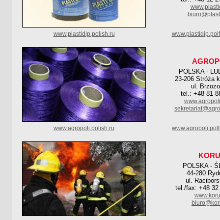
www.plastid
biuro@plasti
www.plastidip.polish.ru
www.plastidip.pol
AGROP
POLSKA - LU
23-206 Stróża k
ul. Brzoz
tel.: +48 81 
www.agropoli
sekretariat@agro
www.agropoli.polish.ru
www.agropoli.pol
KORU
POLSKA - Ś
44-280 Ryd
ul. Racibor
tel./fax: +48 3
www.koru
biuro@kor