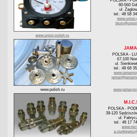
POLSKA - PO
80-560 G
ul. Żaglo
tel.: 48 58 3
www.union.
biuro@union
www.union.polish.ru
JAMA
POLSKA - L
67-100 Now
ul. Sienkiew
tel.: 48 68 3
www.jamarnow
jamar@jamarno
www.polish.ru
www.jamar.pol
M.I.C.
POLSKA - POD
39-120 Sędziszów
ul. Fabryc
tel.: 48 17 7
www.mics
a.ciurkiewicz