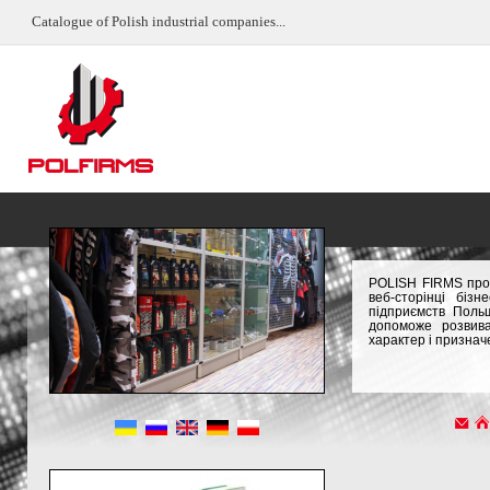
Catalogue of Polish industrial companies...
POLISH FIRMS пром
веб-сторінці біз
підприємств Польщ
допоможе розвива
характер і признач