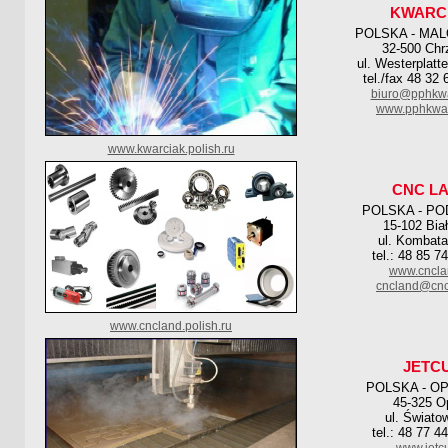
KWARC
POLSKA - MA
32-500 Ch
ul. Westerplatt
tel./fax 48 32
biuro@pphkwa
www.pphkwar
www.kwarciak.polish.ru
CNC L
POLSKA - PO
15-102 Bia
ul. Kombata
tel.: 48 85 7
www.cncla
cncland@cnc
www.cncland.polish.ru
JETC
POLSKA - O
45-325 O
ul. Świato
tel.: 48 77 4