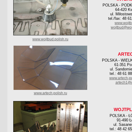
POLSKA - POD
64-420 Kw
ul. Miłostow
tel./fax: 48 
www.wojtb
wojtbud@woj
www.wojtbud.polish.ru
ARTE
POLSKA - WIEL
61-351 P
ul. Sandomie
tel.: 48 61 8
www.artech-p
artech1@o
www.artech.polish.ru
WOJTPL
POLSKA - Ł
91-490 Ł
ul. Sasane
tel.: 48 42 6