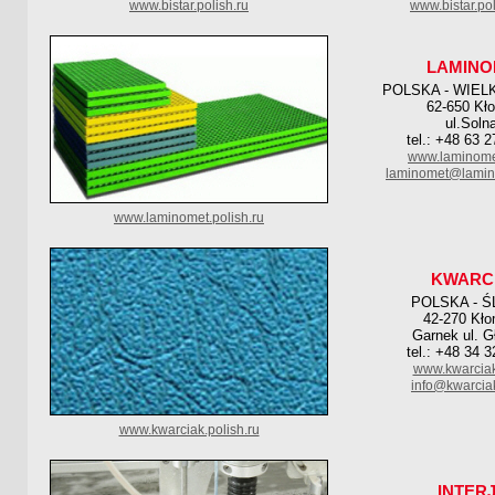
www.bistar.polish.ru
www.bistar.pol
LAMINO
POLSKA - WIEL
62-650 Kł
ul.Soln
tel.: +48 63 
www.laminome
laminomet@lamin
www.laminomet.polish.ru
KWARC
POLSKA - Ś
42-270 Kło
Garnek ul. G
tel.: +48 34 
www.kwarciak
info@kwarcia
www.kwarciak.polish.ru
INTER