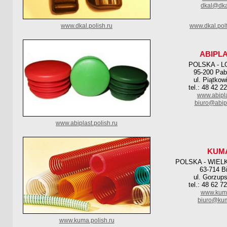
dkal@dka
www.dkal.polish.ru
www.dkal.pol
ABIPL
POLSKA - L
95-200 Pab
ul. Piątkow
tel.: 48 42 2
www.abipla
biuro@abipl
www.abiplast.polish.ru
KUM
POLSKA - WIEL
63-714 B
ul. Gorzup
tel.: 48 62 7
www.kuma
biuro@kum
www.kuma.polish.ru