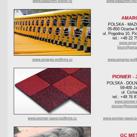
www.datazmm.polish.ru
www.datazmm.polf
AMAR
POLSKA - MAZ
05-850 Ożarów 
ul. Pogodna 10, Pi
tel.: +48 22 
www.amarg
biuro@amar
www.amargo.polfirms.ru
www.amargo.polf
PIONIER -
POLSKA - DOL
59-400 J
ul. Cich
tel.: +48 76 
www.pionier-
pionier@pionie
www.pionier-jawor.polfirms.ru
www.pionier-jawor.p
GC ME