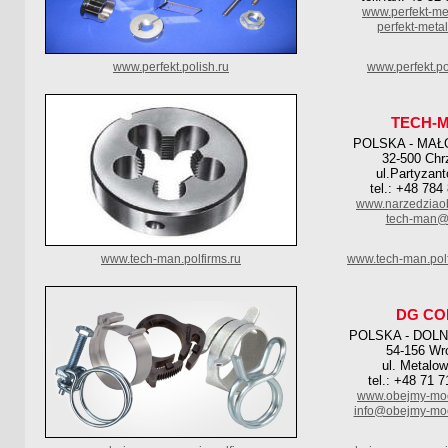
www.perfekt-me
perfekt-meta
www.perfekt.polish.ru
www.perfekt.po
TECH-
POLSKA - MAŁ
32-500 Ch
ul.Partyzan
tel.: +48 784
www.narzedziaob
tech-man@
www.tech-man.polfirms.ru
www.tech-man.pol
DG CO
POLSKA - DOL
54-156 Wr
ul. Metalo
tel.: +48 71 
www.obejmy-moc
info@obejmy-mo