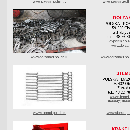
www.pagum.polish.ru
www.pagum.polfi
DOLZA
POLSKA - PO
59-225 Ch
ul.Fabryc
tel. +48 76 8
export@dolz
www.dolzam
www.dolzamet.polish.ru
www.dolzamet.pol
STEM
POLSKA - MAZ
05-402 O
Żurawia
tel.: 48 22 7
www.stemet.
stemet@steme
www.stemet.polish.ru
www.stemet.po
KRAKPL