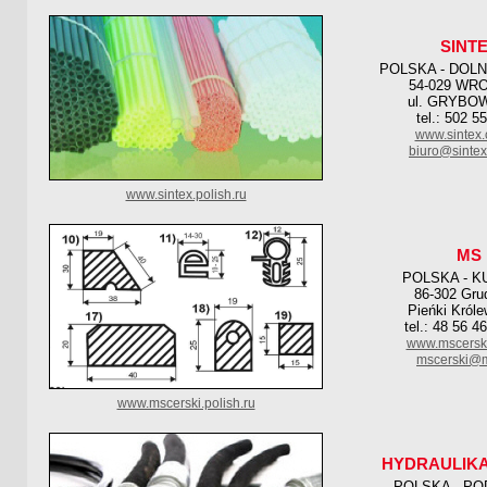
SINT
POLSKA - DOL
54-029 WR
ul. GRYBO
tel.: 502 5
www.sintex.
biuro@sintex
www.sintex.polish.ru
MS
POLSKA - K
86-302 Gru
Pieńki Króle
tel.: 48 56 4
www.mscerski
mscerski@m
www.mscerski.polish.ru
HYDRAULIKA
POLSKA - PO