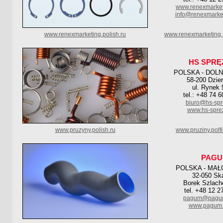
www.renexmarket
info@renexmarket
www.renexmarketing.polish.ru
www.renexmarketing.
HS SPRĘ
POLSKA - DOL
58-200 Dzie
ul. Rynek 
tel.: +48 74 
biuro@hs-spr
www.hs-sprez
www.pruzyny.polish.ru
www.pruziny.polf
PAG
POLSKA - MAŁ
32-050 Sk
Borek Szlach
tel. +48 12 2
pagum@pagum
www.pagum.