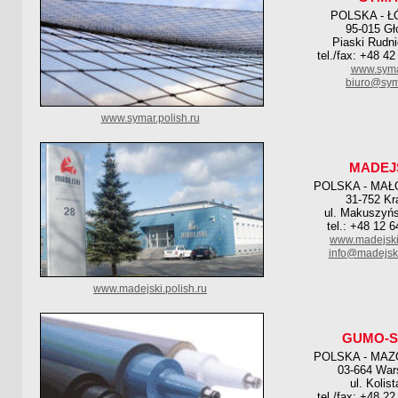
POLSKA - Ł
95-015 G
Piaski Rudni
tel./fax: +48 4
www.syma
biuro@sym
www.symar.polish.ru
MADEJ
POLSKA - MAŁ
31-752 K
ul. Makuszyńs
tel.: +48 12 
www.madejski
info@madejski
www.madejski.polish.ru
GUMO-S
POLSKA - MAZ
03-664 Wa
ul. Kolist
tel./fax: +48 2