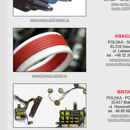
www.gumo-sz
gumo-szlif
www.gumo-szlif.polish.ru
KRAG
POLSKA - S
41-219 Sos
ul. Lelewe
tel.: +48 32 
www.kragum.
kragum@kragu
www.kragum.polish.ru
BIST
POLSKA - P
15-617 Bia
ul. Nowosie
tel.: 48 85 6
www.bistar.
plastics@bista