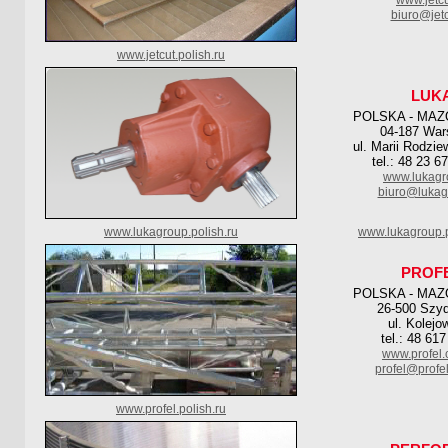
www.jetcu
biuro@jetc
www.jetcut.polish.ru
LUK
POLSKA - MAZ
04-187 Wa
ul. Marii Rodzi
tel.: 48 23 6
www.lukagr
biuro@lukag
www.lukagroup.polish.ru
www.lukagroup.p
PROF
POLSKA - MAZ
26-500 Szyd
ul. Kolejo
tel.: 48 61
www.profel.
profel@profe
www.profel.polish.ru