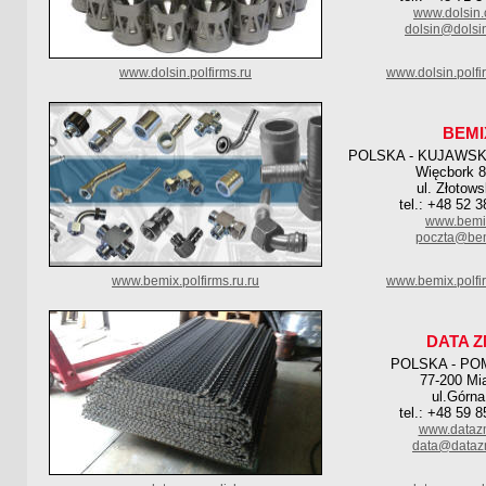
www.dolsin.
dolsin@dolsi
www.dolsin.polfirms.ru
www.dolsin.polf
BEMI
POLSKA - KUJAWS
Więcbork 8
ul. Złotow
tel.: +48 52 
www.bemi
poczta@bem
www.bemix.polfirms.ru.ru
www.bemix.polfi
DATA 
POLSKA - PO
77-200 Mi
ul.Górna
tel.: +48 59 
www.dataz
data@dataz