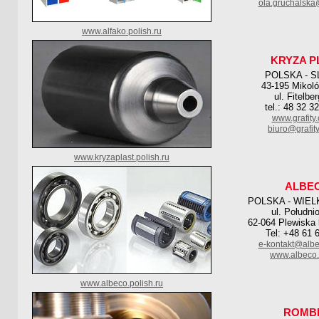
ola.gruchalska
www.alfako.polish.ru
KRYZA P
POLSKA - S
43-195 Mikol
ul. Fitelbe
tel.: 48 32 3
www.grafity
biuro@grafit
www.kryzaplast.polish.ru
ALBE
POLSKA - WIE
ul. Południ
62-064 Plewiska 
Tel: +48 61 
e-kontakt@albe
www.albeco.
www.albeco.polish.ru
ROMB