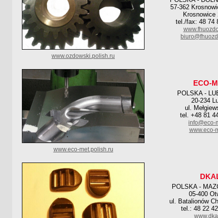
57-362 Krosnowi
Krosnowice 
tel./fax: 48 74
www.fhuozdo
biuro@fhuozd
www.ozdowski.polish.ru
ECO-M
POLSKA - LU
20-234 Lu
ul. Mełgiew
tel. +48 81 4
info@eco-m
www.eco-m
www.eco-met.polish.ru
DKA
POLSKA - MAZ
05-400 O
ul. Batalionów C
tel.: 48 22 4
www.dkal