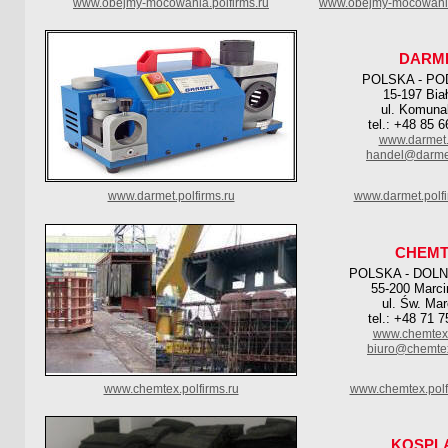
www.obejmy-mocowania.polfirms.ru
www.obejmy-mocowania
DARM
POLSKA - PO
15-197 Bia
ul. Komuna
tel.: +48 85 
www.darmet.
handel@darme
www.darmet.polfirms.ru
www.darmet.polf
CHEMT
POLSKA - DOL
55-200 Marci
ul. Św. Mar
tel.: +48 71 
www.chemtex
biuro@chemte
www.chemtex.polfirms.ru
www.chemtex.polf
KOSPL