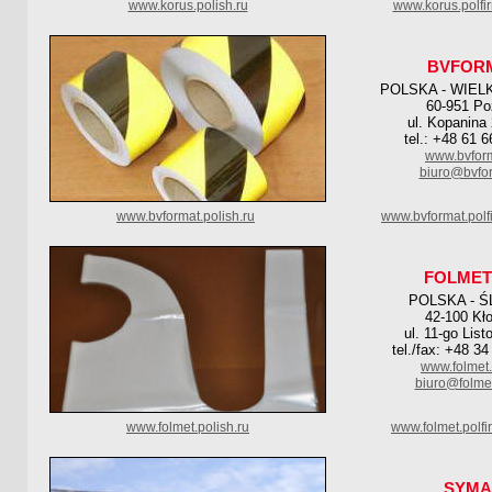
www.korus.polish.ru
www.korus.polfi
BVFOR
POLSKA - WIEL
60-951 P
ul. Kopanina
tel.: +48 61 
www.bvform
biuro@bvfor
www.bvformat.polish.ru
www.bvformat.polf
FOLMET
POLSKA - Ś
42-100 Kł
ul. 11-go Lis
tel./fax: +48 3
www.folmet.
biuro@folmet
www.folmet.polish.ru
www.folmet.polf
SYMA