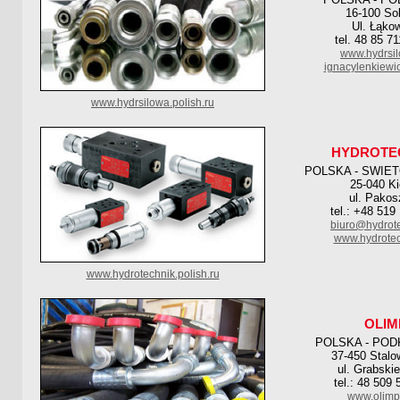
16-100 So
Ul. Łąko
tel. 48 85 7
www.hydrsil
ignacylenkiewi
www.hydrsilowa.polish.ru
HYDROTE
POLSKA - SWIE
25-040 Ki
ul. Pakos
tel.: +48 519
biuro@hydrote
www.hydrotec
www.hydrotechnik.polish.ru
OLIM
POLSKA - POD
37-450 Stalo
ul. Grabski
tel.: 48 509
www.olimp-