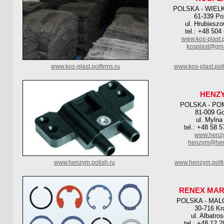
POLSKA - WIEL
61-339 P
ul. Hrubiesz
tel.: +48 504
www.kos-plast.p
kosplast@gm
www.kos-plast.polfirms.ru
www.kos-plast.pol
HENZ
POLSKA - PO
81-009 Gd
ul. Mylna
tel.: +48 58 
www.henzy
henzym@hen
www.henzym.polish.ru
www.henzym.polf
RENEX MAR
POLSKA - MAL
30-716 K
ul. Albatro
tel.: +48 12 