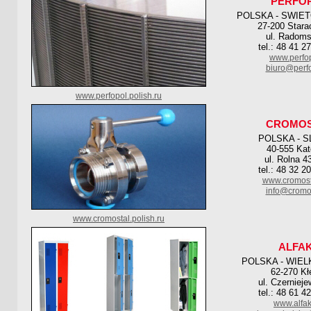
PERFO
POLSKA - SWIE
27-200 Stara
ul. Radoms
tel.: 48 41 2
www.perfop
biuro@perfo
www.perfopol.polish.ru
CROMOS
POLSKA - S
40-555 Kat
ul. Rolna 4
tel.: 48 32 2
www.cromost
info@cromos
www.cromostal.polish.ru
ALFA
POLSKA - WIE
62-270 Kł
ul. Czerniej
tel.: 48 61 4
www.alfak