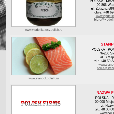
POLSKA - MAZ
00-866 Wa
ul. Żelazna 58
mobile: +48 69
www.vipdelik
biuro@vipdeli
www.vipdelikatesy.polish.ru
STANP
POLSKA - PO
76-200 Sł
al. 3 Maj
tel.: +48 59 
www.stanpo
office@stan
www.stanpol.polish.ru
NAZWA F
POLSKA - 
00-000 Miej
ul. Nazw
tel.: 48 00 0
www.polis