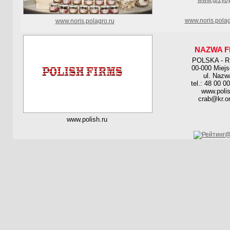
www.grzyb
www.noris.pola
www.noris.polagro.ru
NAZWA F
POLSKA - 
00-000 Miej
ul. Nazw
tel.: 48 00 0
www.polis
crab@kr.on
www.polish.ru