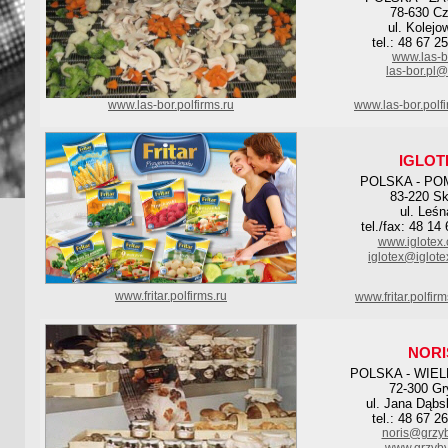
78-630 Cz
ul. Kolejo
tel.: 48 67 2
www.las-b
las-bor.pl
www.las-bor.polfirms.ru
www.las-bor.polf
IGLOT
POLSKA - PO
83-220 Sk
ul. Leśn
tel./fax: 48 14
www.iglotex.
iglotex@iglote
www.fritar.polfirms.ru
www.fritar.polfir
NORI
POLSKA - WIE
72-300 Gr
ul. Jana Dąbs
tel.: 48 67 2
noris@grzy