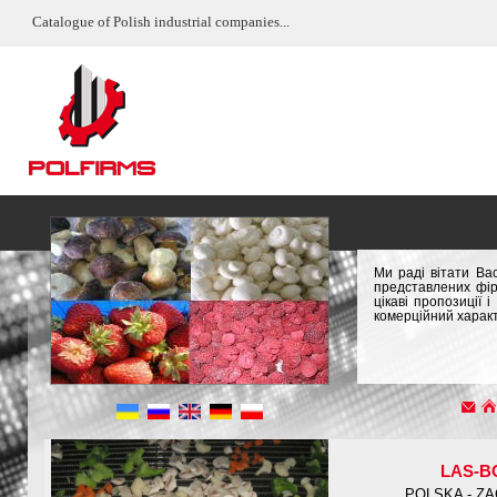
Catalogue of Polish industrial companies...
Ми раді вітати Ва
представлених фір
цікаві пропозиції
комерційний характ
LAS-B
POLSKA - Z