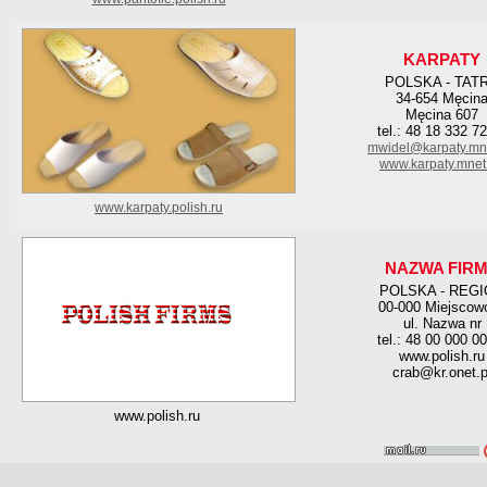
KARPATY
POLSKA - TAT
34-654 Męcin
Męcina 607
tel.: 48 18 332 7
mwidel@karpaty.mne
www.karpaty.mnet
www.karpaty.polish.ru
NAZWA FIR
POLSKA - REG
00-000 Miejscow
ul. Nazwa nr
tel.: 48 00 000 0
www.polish.ru
crab@kr.onet.p
www.polish.ru