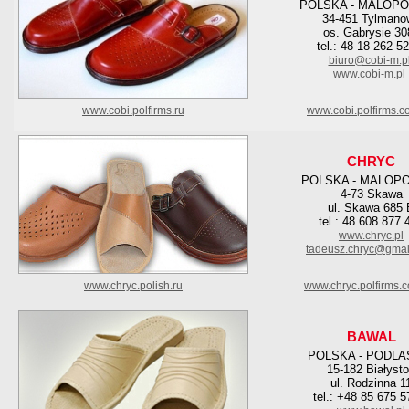
POLSKA - MALOPO
34-451 Tylmano
os. Gabrysie 30
tel.: 48 18 262 5
biuro@cobi-m.p
www.cobi-m.pl
www.cobi.polfirms.ru
www.cobi.polfirms.c
CHRYC
POLSKA - MALOP
4-73 Skawa
ul. Skawa 685 
tel.: 48 608 877 
www.chryc.pl
tadeusz.chryc@gmai
www.chryc.polish.ru
www.chryc.polfirms.
BAWAL
POLSKA - PODLA
15-182 Białyst
ul. Rodzinna 1
tel.: +48 85 675 5