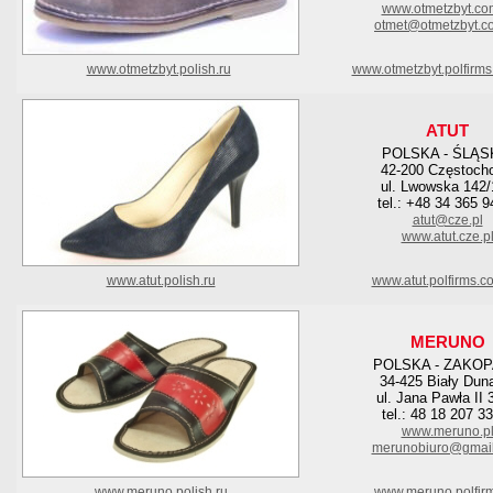
www.otmetzbyt.co
otmet@otmetzbyt.c
www.otmetzbyt.polish.ru
www.otmetzbyt.polfirm
ATUT
POLSKA - ŚLĄS
42-200 Częstoch
ul. Lwowska 142/
tel.: +48 34 365 9
atut@cze.pl
www.atut.cze.p
www.atut.polish.ru
www.atut.polfirms.c
MERUNO
POLSKA - ZAKO
34-425 Biały Dun
ul. Jana Pawła II 
tel.: 48 18 207 3
www.meruno.p
merunobiuro@gmai
www.meruno.polish.ru
www.meruno.polfir