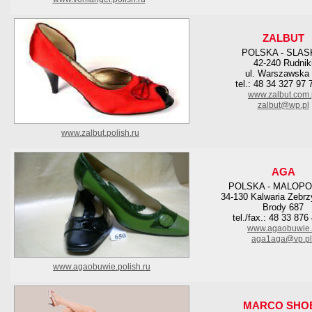
ZALBUT
POLSKA - SLAS
42-240 Rudnik
ul. Warszawska
tel.: 48 34 327 97 
www.zalbut.com.
zalbut@wp.pl
www.zalbut.polish.ru
AGA
POLSKA - MALOPO
34-130 Kalwaria Zebr
Brody 687
tel./fax.: 48 33 876
www.agaobuwie.
aga1aga@vp.pl
www.agaobuwie.polish.ru
MARCO SHO