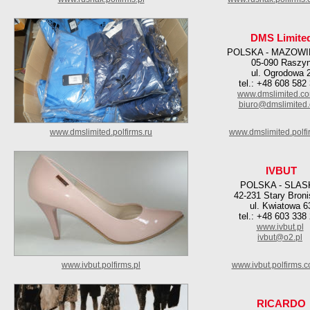
DMS Limite
POLSKA - MAZOWI
05-090 Raszy
ul. Ogrodowa 
tel.: +48 608 582
www.dmslimited.co
biuro@dmslimited.
www.dmslimited.polfirms.ru
www.dmslimited.polfi
IVBUT
POLSKA - SLAS
42-231 Stary Bron
ul. Kwiatowa 6
tel.: +48 603 338
www.ivbut.pl
ivbut@o2.pl
www.ivbut.polfirms.pl
www.ivbut.polfirms.
RICARDO