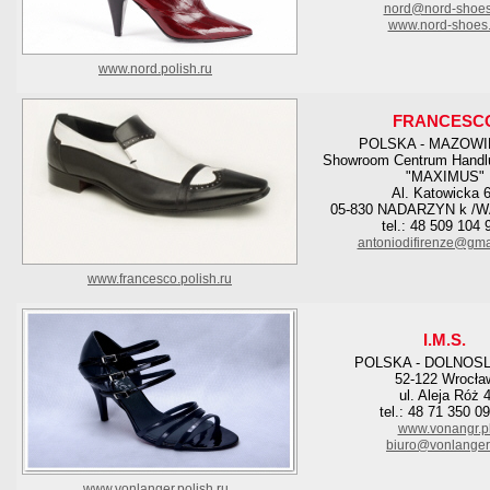
nord@nord-shoes
www.nord-shoes.
www.nord.polish.ru
FRANCESC
POLSKA - MAZOWI
Showroom Centrum Handl
"MAXIMUS"
Al. Katowicka 
05-830 NADARZYN k 
tel.: 48 509 104 
antoniodifirenze@gma
www.francesco.polish.ru
I.M.S.
POLSKA - DOLNOS
52-122 Wrocła
ul. Aleja Róż 
tel.: 48 71 350 0
www.vonangr.p
biuro@vonlanger
www.vonlanger.polish.ru