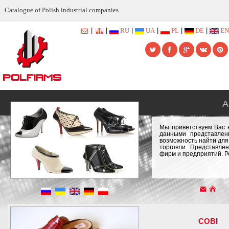
Catalogue of Polish industrial companies...
|
|
RU
|
UA
|
PL
|
DE
|
EN
А
Мы приветствуем Вас 
данными представлен
возможность найти для
торговли. Представле
фирм и предприятий. Ре
COBI