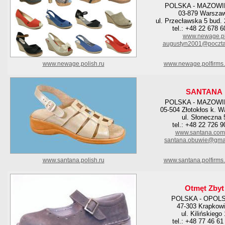
POLSKA - MAZOWI
03-879 Warsza
ul. Przecławska 5 bud. 
tel.: +48 22 678 6
www.newage.p
augustyn2001@poczta.
www.newage.polish.ru
www.newage.polfirms
SANTANA
POLSKA - MAZOWI
05-504 Złotokłos k. 
ul. Słoneczna 
tel.: +48 22 726 9
www.santana.com
santana.obuwie@gma
www.santana.polish.ru
www.santana.polfirms
Otmęt Zbyt
POLSKA - OPOL
47-303 Krapkow
ul. Kilińskiego 
tel.: +48 77 46 61