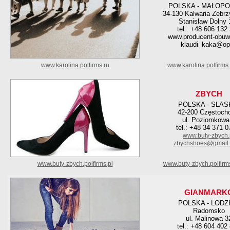
POLSKA - MAŁOPO
34-130 Kalwaria Zebr
Stanisław Dolny 
tel.: +48 606 132
www.producent-obuw
klaudi_kaka@op
www.karolina.polfirms.ru
www.karolina.polfirms
ZBYCH
POLSKA - SLAS
42-200 Częstoch
ul. Poziomkowa
tel.: +48 34 371 0
www.buty-zbych.
zbychshoes@gmail
www.buty-zbych.polfirms.pl
www.buty-zbych.polfirm
GIANMARK
POLSKA - LODZ
Radomsko
ul. Malinowa 3
tel.: +48 604 402