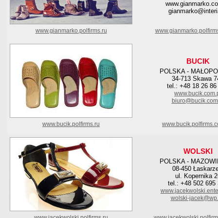
www.gianmarko.co
gianmarko@interi
www.gianmarko.polfirms.ru
www.gianmarko.polfirm
BUCIK
POLSKA - MAŁOPO
34-713 Skawa 7
tel.: +48 18 26 86
www.bucik.com.
biuro@bucik.com
www.bucik.polfirms.ru
www.bucik.polfirms.
WOLSKI
POLSKA - MAZOWI
08-450 Łaskarz
ul. Kopernika 2
tel.: +48 502 695
www.jacekwolski.ente
wolski-jacek@wp.
www.jacekwolski.polfirms.ru
www.jacekwolski.polfir