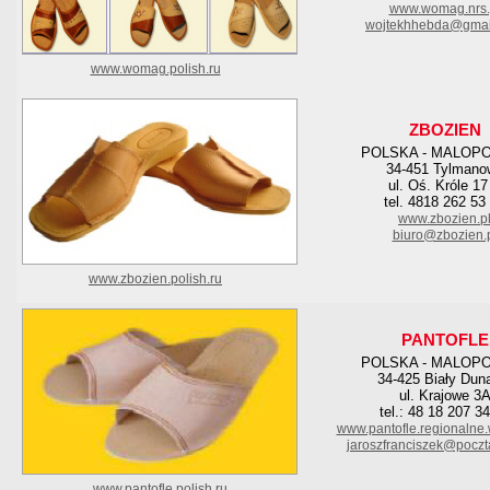
www.womag.nrs.
wojtekhhebda@gmai
www.womag.polish.ru
ZBOZIEN
POLSKA - MALOP
34-451 Tylmano
ul. Oś. Króle 17
tel. 4818 262 53
www.zbozien.p
biuro@zbozien.
www.zbozien.polish.ru
PANTOFLE
POLSKA - MALOP
34-425 Biały Dun
ul. Krajowe 3
tel.: 48 18 207 3
www.pantofle.regionalne.
jaroszfranciszek@poczta
www.pantofle.polish.ru