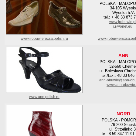
POLSKA - MALOPO
34-105 Wysok
Wysoka 57A
tel.: + 48 33 873 
www.jrobuwie.p
j.r@onet.eu
www.jrobuwieroxsa.polish.ru
www.jrobuwieroxsa.pol
ANN
POLSKA - MALOPO
32-660 Chełme
ul. Bolesława Chrob
tel./fax.: 48 33 846
ann-obuwie@ann-obu
www.ann-obuwie.
www.ann.polish.ru
NORD
POLSKA - POMOR
76-200 Słupsk
ul. Strzelinko 3
te.: 8 59 847 11 91