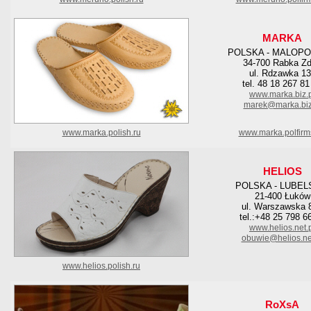
MARKA
POLSKA - MALOPO
34-700 Rabka Zd
ul. Rdzawka 1
tel. 48 18 267 81
www.marka.biz.
marek@marka.biz
www.marka.polish.ru
www.marka.polfirm
HELIOS
POLSKA - LUBEL
21-400 Łuków
ul. Warszawska 
tel.:+48 25 798 6
www.helios.net.
obuwie@helios.net
www.helios.polish.ru
RoXsA