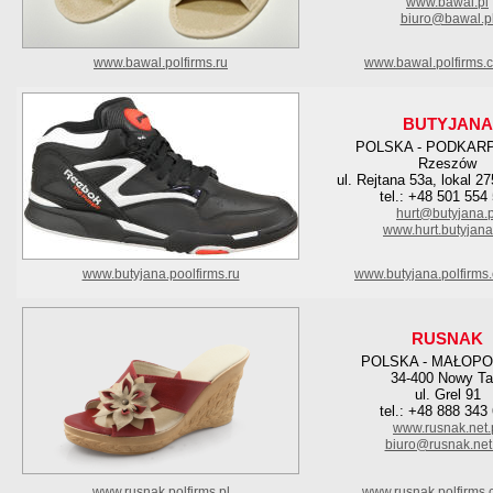
www.bawal.pl
biuro@bawal.p
www.bawal.polfirms.ru
www.bawal.polfirms.
BUTYJANA
POLSKA - PODKAR
Rzeszów
ul. Rejtana 53a, lokal 275
tel.: +48 501 554
hurt@butyjana.p
www.hurt.butyjana
www.butyjana.poolfirms.ru
www.butyjana.polfirms
RUSNAK
POLSKA - MAŁOPO
34-400 Nowy Ta
ul. Grel 91
tel.: +48 888 343
www.rusnak.net.
biuro@rusnak.net.
www.rusnak.polfirms.pl
www.rusnak.polfirms