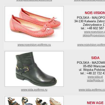
NOE-VISIO
POLSKA - MAŁOPO
34-130 Kalwaria Zebr
Zebrzydowice 1
tel.: +48 602 587
www.noevision.
sklep@noevision
www.noevision.polfirms.ru
www.noevision.polfir
SIDA
POLSKA - MAZOWI
05-850 Warsza
ul. Wojska Polskie
tel.: +48 22 722 4
www.sida.pl
sida@sida.pl
www.sida.polfirms.ru
www.sida.polfirms.c
NEW AGE