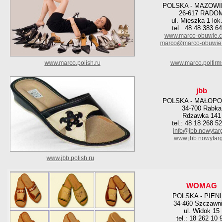
POLSKA - MAZOWI
26-617 RADO
ul. Mieszka 1 lok
tel.: 48 48 383 6
www.marco-obuwie.c
marco@marco-obuwie.
www.marco.polish.ru
www.marco.polfirm
jbb
POLSKA - MAŁOPO
34-700 Rabka
Rdzawka 141
tel.: 48 18 268 5
info@jbb.nowytarg
www.jbb.nowytarg
www.jbb.polish.ru
WOMAG
POLSKA - PIEN
34-460 Szczawn
ul. Widok 15
tel.: 18 262 10 